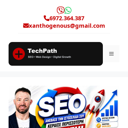
Μετάβαση
σε
6972.364.387
περιεχόμενο
xanthogenous@gmail.com
Μενο