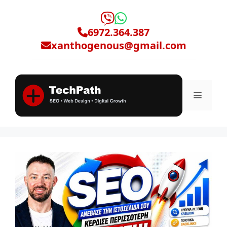
Μετάβαση
σε
6972.364.387
περιεχόμενο
xanthogenous@gmail.com
Μενο