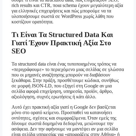
rich results και CTR, ποια schema έχουν μεγαλύτερη αξία
για ελληνικές επιχειρήσεις και πώς μπορούμε να τα
υλοποιήσουμε σωστά σε WordPress χωρίς λάθη που
κοστίζουν ορατότητα.
Τι Είναι Τα Structured Data Και
Γιατί Έχουν Πρακτική Αξία Στο
SEO
Τα structured data είναι ένας τυποποιημένος τρόπος να
«περιγράφουμε» το περιεχόμενο μιας σελίδας σε γλώσσα
που οι μηχανές αναζήτησης μπορούν να διαβάσουν
ξεκάθαρα. Στην πράξη, προσθέτουμε κώδικα, συνήθως
σε μορφή JSON-LD, που εξηγεί στη Google αν μια
σελίδα αφορά επιχείρηση, υπηρεσία, προϊόν, άρθρο,
αξιολόγηση, συχνές ερωτήσεις ή κάτι άλλο.
Αυτό έχει πρακτική αξία γιατί η Google δεν βασίζεται
μόνο στο ορατό κείμενο. Προσπαθεί να κατανοήσει
οντότητες, σχέσεις και συμφραζόμενα. Όταν εμείς της
δίνουμε σωστά δομημένα δεδομένα, μειώνουμε την
ασάφεια. Δεν την αφήνουμε να μαντέψει αν μια σελίδα
είναι σελίδα υπηρεσίας για «αποφράξεις στην Αθήνα» ή