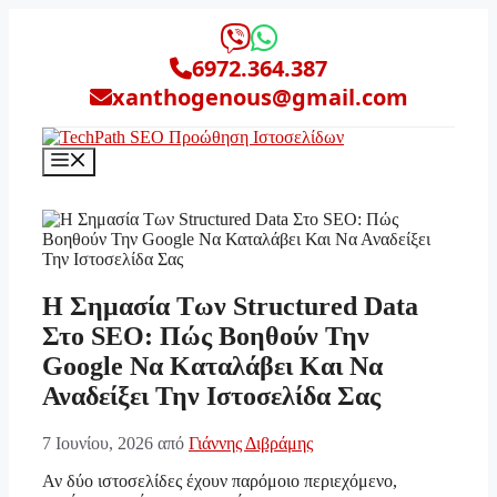
Μετάβαση
σε
περιεχόμενο
6972.364.387
xanthogenous@gmail.com
Μενού
Η Σημασία Των Structured Data
Στο SEO: Πώς Βοηθούν Την
Google Να Καταλάβει Και Να
Αναδείξει Την Ιστοσελίδα Σας
7 Ιουνίου, 2026
από
Γιάννης Διβράμης
Αν δύο ιστοσελίδες έχουν παρόμοιο περιεχόμενο,