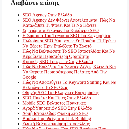
Διαβάστε επίσης
SEO Agency Στην Ελλάδα
SEO Agency Δεν Φέρνει Αποτελέσματα; Πώς Να
Καταλάβετε Τι Φταίει Και Τι Να Κάνετε
Σημειώματα Εικόνων Για Καλύτερο SEO
Η Σημασία Του Τεχνικού SEO Για Επιχειρήσεις
Πωλούνται SEO Υπηρεσίες Σε Πακέτα; Τι Πρέπει
Να Ξέρετε Πριν Επιλέξετε Το Σωστό
Πώς Να Βελτιώσετε Το SEO Ιστοσελίδας Και Να
Κερδίσετε Περισσότερη Ορατότητα
Κριτικές SEO Γραφείων Στην Ελλάδα
Πώς Να Επιλέξετε Τις Σωστές Λέξεις Κλειδιά Και
Να Φέρετε Περισσότερους Πελάτες Από Την
Google
Πώς Να Αποφεύγετε Το Keyword Stuffing Και Να
Βελτιώνετε Το SEO Σας
Οδηγός SEO Για Ελληνικές Επιχειρήσεις
SEO Πακέτα Και Τιμές Στην Ελλάδα
Mobile SEO Βέλτιστες Πρακτικές
Αγορά Υπηρεσιών SEO Στην Ελλάδα
Δομή Ιστοσελίδας Φιλική Στο SEO
Βασικά Παραδείγματα Link Building
Σωστή Βελτιστοποίηση Ιστοσελίδας
Πώς Να Σχεδιάσετε Ένα SEO Roadmap Που