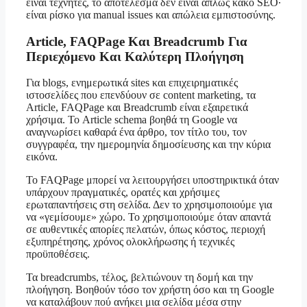
είναι τεχνητές, το αποτέλεσμα δεν είναι απλώς κακό SEO·
είναι ρίσκο για manual issues και απώλεια εμπιστοσύνης.
Article, FAQPage Και Breadcrumb Για
Περιεχόμενο Και Καλύτερη Πλοήγηση
Για blogs, ενημερωτικά sites και επιχειρηματικές
ιστοσελίδες που επενδύουν σε content marketing, τα
Article, FAQPage και Breadcrumb είναι εξαιρετικά
χρήσιμα. Το Article schema βοηθά τη Google να
αναγνωρίσει καθαρά ένα άρθρο, τον τίτλο του, τον
συγγραφέα, την ημερομηνία δημοσίευσης και την κύρια
εικόνα.
Το FAQPage μπορεί να λειτουργήσει υποστηρικτικά όταν
υπάρχουν πραγματικές, ορατές και χρήσιμες
ερωταπαντήσεις στη σελίδα. Δεν το χρησιμοποιούμε για
να «γεμίσουμε» χώρο. Το χρησιμοποιούμε όταν απαντά
σε αυθεντικές απορίες πελατών, όπως κόστος, περιοχή
εξυπηρέτησης, χρόνος ολοκλήρωσης ή τεχνικές
προϋποθέσεις.
Τα breadcrumbs, τέλος, βελτιώνουν τη δομή και την
πλοήγηση. Βοηθούν τόσο τον χρήστη όσο και τη Google
να καταλάβουν πού ανήκει μια σελίδα μέσα στην