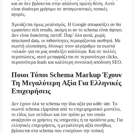
και αν δεν βρίσκεται στην απόλυτη πρώτη θέση. Αυτό
είναι ιδιαίτερα χρήσιμο σε ανταγωνιστικές τοπικές
αγορές.
Χρειάζεται όμως ρεαλισμός. Η Google αποφασίζει αν θα
εμφανίσει rich results, ακόμη κι αν το schema είναι άψογο.
Δεν είναι διακόπτης on/off. Παρ’ όλα αυτά, χωρίς
structured data, οι πιθανότητες περιορίζονται αισθητά. Με
σωστή υλοποίηση, δίνουμε στον αλγόριθμο τα σωστά
«υλικά» για να μας αναδείξει καλύτερα. Και σε πολλές
περιπτώσεις, αυτό μεταφράζεται σε περισσότερα clicks,
περισσότερα leads και καλύτερη συνολική απόδοση SEO.
Ποιοι Τύποι Schema Markup Έχουν
Τη Μεγαλύτερη Αξία Για Ελληνικές
Επιχειρήσεις
Δεν έχουν όλα τα schema την ίδια αξία για κάθε site. Το
σωστό schema εξαρτάται από το επιχειρηματικό μοντέλο,
το είδος των σελίδων και τον τρόπο με τον οποίο
αναζητούν οι χρήστες τις υπηρεσίες ή τα προϊόντα μας. Για
ελληνικές επιχειρήσεις, η μεγαλύτερη αξία συνήθως
βρίσκεται στα schema που ενισχύουν την τοπική