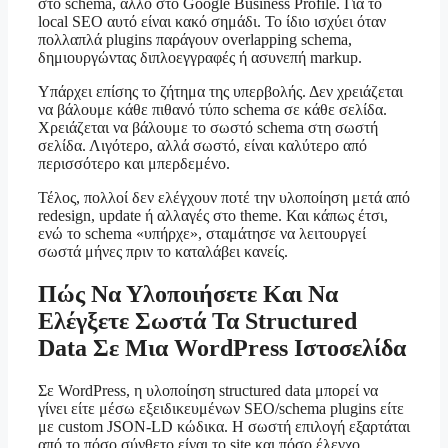
στο schema, άλλο στο Google Business Profile. Για το
local SEO αυτό είναι κακό σημάδι. Το ίδιο ισχύει όταν
πολλαπλά plugins παράγουν overlapping schema,
δημιουργώντας διπλοεγγραφές ή ασυνεπή markup.
Υπάρχει επίσης το ζήτημα της υπερβολής. Δεν χρειάζεται
να βάλουμε κάθε πιθανό τύπο schema σε κάθε σελίδα.
Χρειάζεται να βάλουμε το σωστό schema στη σωστή
σελίδα. Λιγότερο, αλλά σωστό, είναι καλύτερο από
περισσότερο και μπερδεμένο.
Τέλος, πολλοί δεν ελέγχουν ποτέ την υλοποίηση μετά από
redesign, update ή αλλαγές στο theme. Και κάπως έτσι,
ενώ το schema «υπήρχε», σταμάτησε να λειτουργεί
σωστά μήνες πριν το καταλάβει κανείς.
Πώς Να Υλοποιήσετε Και Να
Ελέγξετε Σωστά Τα Structured
Data Σε Μια WordPress Ιστοσελίδα
Σε WordPress, η υλοποίηση structured data μπορεί να
γίνει είτε μέσω εξειδικευμένων SEO/schema plugins είτε
με custom JSON-LD κώδικα. Η σωστή επιλογή εξαρτάται
από το πόσο σύνθετο είναι το site και πόσο έλεγχο