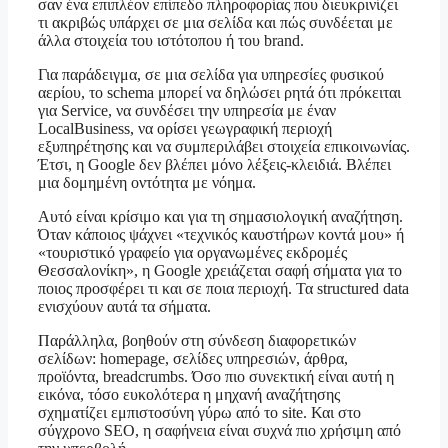
σαν ένα επιπλέον επίπεδο πληροφορίας που διευκρινίζει
τι ακριβώς υπάρχει σε μια σελίδα και πώς συνδέεται με
άλλα στοιχεία του ιστότοπου ή του brand.
Για παράδειγμα, σε μια σελίδα για υπηρεσίες φυσικού
αερίου, το schema μπορεί να δηλώσει ρητά ότι πρόκειται
για Service, να συνδέσει την υπηρεσία με έναν
LocalBusiness, να ορίσει γεωγραφική περιοχή
εξυπηρέτησης και να συμπεριλάβει στοιχεία επικοινωνίας.
Έτσι, η Google δεν βλέπει μόνο λέξεις-κλειδιά. Βλέπει
μια δομημένη οντότητα με νόημα.
Αυτό είναι κρίσιμο και για τη σημασιολογική αναζήτηση.
Όταν κάποιος ψάχνει «τεχνικός καυστήρων κοντά μου» ή
«τουριστικό γραφείο για οργανωμένες εκδρομές
Θεσσαλονίκη», η Google χρειάζεται σαφή σήματα για το
ποιος προσφέρει τι και σε ποια περιοχή. Τα structured data
ενισχύουν αυτά τα σήματα.
Παράλληλα, βοηθούν στη σύνδεση διαφορετικών
σελίδων: homepage, σελίδες υπηρεσιών, άρθρα,
προϊόντα, breadcrumbs. Όσο πιο συνεκτική είναι αυτή η
εικόνα, τόσο ευκολότερα η μηχανή αναζήτησης
σχηματίζει εμπιστοσύνη γύρω από το site. Και στο
σύγχρονο SEO, η σαφήνεια είναι συχνά πιο χρήσιμη από