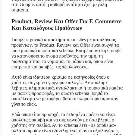
στη Google, αυτή η καθαρή οντότητα έχει μεγάλη
σημασία.
Product, Review Και Offer Για E-Commerce
Και Καταλόγους Προϊόντων
Για ηλεκτρονικά καταστήματα και sites με καταλόγους
προϊόντων, τα Product, Review και Offer είναι συχνά τα
πιο εμπορικά αποδοτικά schema. Επιτρέπουν στη Google
να κατανοήσει το όνομα προϊόντος, την τιμή, τη
διαθεσιμότητα, το νόμισμα, τη μάρκα και, όπου είναι
επιτρεπτό και ακριβές, τις αξιολογήσεις.
Αυτό είναι ιδιαίτερα κρίσιμο σε κατηγορίες όπου ο
χρήστης συγκρίνει γρήγορα επιλογές. Αν πουλάμε
λέβητες, κλιματιστικά, ανταλλακτικά ή τουριστικά πακέτα
με σαφείς προσφορές, το σωστό schema βοηθά το
αποτέλεσμα να μεταφέρει βασική πληροφορία πριν καν
γίνει το click.
Εδώ απαιτείται προσοχή: τα δεδομένα πρέπει να είναι
απολύτως ακριβή και να συμφωνούν με όσα βλέπει ο
χρήστης στη σελίδα. Αν το schema λέει «σε απόθεμα»
αλλά το προϊόν είναι εξαντλημένο, ή αν οι αξιολογήσεις