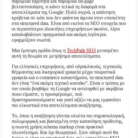
παρόμοια ταχύτητα και παρόμοια on-page
βελτιστοποίηση, τι κάνει τελικά τη διαφορά στα
αποτελέσματα της Google: Πολύ συχνά, η απάντηση
κρύβεται σε κάτι που δεν φαίνεται άμεσα στον επισκέπτη:
στα structured data. Είναι από εκείνα τα SEO στοιχεία που
οι περισσότεροι ιδιοκτήτες επιχειρήσεων ακούνε, λίγοι
καταλαβαίνουν πραγματικά και ακόμη λιγότεροι
εφαρμόζουν σωστά.
Μια έμπειρη ομάδα όπως η
TechPath SEO
μετατρέπει
αυτή τη θεωρία σε μετρήσιμα αποτελέσματα.
Για ελληνικές επιχειρήσεις, από υδραυλικούς, τεχνικούς
θέρμανσης και δικηγορικά γραφεία μέχρι τουριστικά
γραφεία και e-commerce καταστήματα, τα structured data
δεν είναι “ένα ακόμη τεχνικό κουτάκι”. Είναι ο τρόπος με
τον οποίο βοηθάμε τη Google να αντιληφθεί με ακρίβεια
ποιοι είμαστε, τι προσφέρουμε, πού
δραστηριοποιούμαστε και γιατί αξίζει να μας εμφανίσει
πιο ελκυστικά στα αποτελέσματα αναζήτησης.
Το, όπου η αναζήτηση γίνεται ολοένα πιο σημασιολογική,
πολυμορφική και βασισμένη στην κατανόηση πρόθεσης,
η σωστή χρήση schema markup είναι πρακτικό
πλεονέκτημα. Και όχι θεωρητικό. Στον οδηγό αυτό θα
δούμε τι είναι τα structured data, πώς επηρεάζουν SEO,