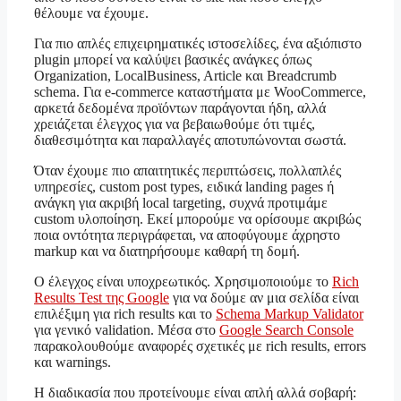
θέλουμε να έχουμε.
Για πιο απλές επιχειρηματικές ιστοσελίδες, ένα αξιόπιστο
plugin μπορεί να καλύψει βασικές ανάγκες όπως
Organization, LocalBusiness, Article και Breadcrumb
schema. Για e-commerce καταστήματα με WooCommerce,
αρκετά δεδομένα προϊόντων παράγονται ήδη, αλλά
χρειάζεται έλεγχος για να βεβαιωθούμε ότι τιμές,
διαθεσιμότητα και παραλλαγές αποτυπώνονται σωστά.
Όταν έχουμε πιο απαιτητικές περιπτώσεις, πολλαπλές
υπηρεσίες, custom post types, ειδικά landing pages ή
ανάγκη για ακριβή local targeting, συχνά προτιμάμε
custom υλοποίηση. Εκεί μπορούμε να ορίσουμε ακριβώς
ποια οντότητα περιγράφεται, να αποφύγουμε άχρηστο
markup και να διατηρήσουμε καθαρή τη δομή.
Ο έλεγχος είναι υποχρεωτικός. Χρησιμοποιούμε το
Rich
Results Test της Google
για να δούμε αν μια σελίδα είναι
επιλέξιμη για rich results και το
Schema Markup Validator
για γενικό validation. Μέσα στο
Google Search Console
παρακολουθούμε αναφορές σχετικές με rich results, errors
και warnings.
Η διαδικασία που προτείνουμε είναι απλή αλλά σοβαρή: