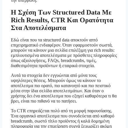
την υπερβολή.
Η Σχέση Των Structured Data Με
Rich Results, CTR Και Ορατότητα
Στα Αποτελέσματα
Εδώ είναι που τα structured data αποκτούν απτό
επιχειρηματικό ενδιαφέρον. Όταν εφαρμοστούν σωστά,
μπορούν να κάνουν μια σελίδα επιλέξιμη για rich results:
εμπλουτισμένα αποτελέσματα με πρόσθετες πληροφορίες
όπως αξιολογήσεις, FAQs, breadcrumbs, τιμές,
διαθεσιμότητα προϊόντων ή εταιρικά στοιχεία.
Αυτά τα στοιχεία δεν εγγυώνται από μόνα τους
υψηλότερες θέσεις. Μπορούν όμως να κάνουν το
αποτέλεσμα πιο ορατό, πιο κατανοητό και πιο πειστικό
μέσα στην ίδια σελίδα αποτελεσμάτων. Και όταν ο
χρήστης δει ένα αποτέλεσμα που εξηγεί καθαρότερα τι θα
βρει, είναι πιο πιθανό να το πατήσει.
Το CTR επηρεάζεται πολύ από τη μορφή παρουσίασης.
Ένα οργανικό αποτέλεσμα που συνοδεύεται από καθαρό
breadcrumb, σωστό τίτλο προϊόντος ή καλά δομημένη
πληροφορία για την επιχείρηση συχνά ξεχωρίζει ακόμη