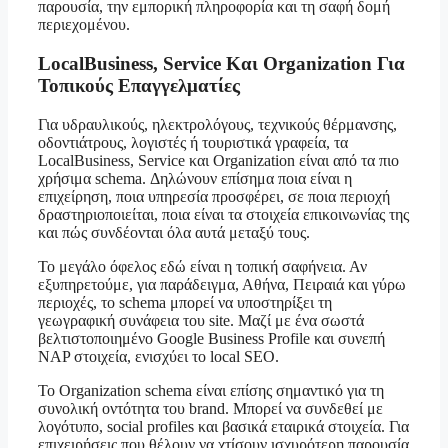
παρουσία, την εμπορική πληροφορία και τη σαφή δομή
περιεχομένου.
LocalBusiness, Service Και Organization Για
Τοπικούς Επαγγελματίες
Για υδραυλικούς, ηλεκτρολόγους, τεχνικούς θέρμανσης,
οδοντιάτρους, λογιστές ή τουριστικά γραφεία, τα
LocalBusiness, Service και Organization είναι από τα πιο
χρήσιμα schema. Δηλώνουν επίσημα ποια είναι η
επιχείρηση, ποια υπηρεσία προσφέρει, σε ποια περιοχή
δραστηριοποιείται, ποια είναι τα στοιχεία επικοινωνίας της
και πώς συνδέονται όλα αυτά μεταξύ τους.
Το μεγάλο όφελος εδώ είναι η τοπική σαφήνεια. Αν
εξυπηρετούμε, για παράδειγμα, Αθήνα, Πειραιά και γύρω
περιοχές, το schema μπορεί να υποστηρίξει τη
γεωγραφική συνάφεια του site. Μαζί με ένα σωστά
βελτιστοποιημένο Google Business Profile και συνεπή
NAP στοιχεία, ενισχύει το local SEO.
Το Organization schema είναι επίσης σημαντικό για τη
συνολική οντότητα του brand. Μπορεί να συνδεθεί με
λογότυπο, social profiles και βασικά εταιρικά στοιχεία. Για
επιχειρήσεις που θέλουν να χτίσουν ισχυρότερη παρουσία