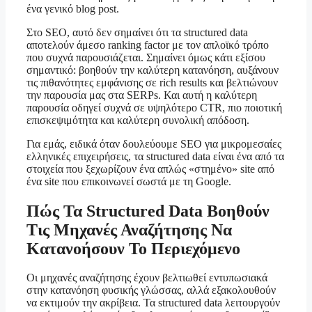
ένα γενικό blog post.
Στο SEO, αυτό δεν σημαίνει ότι τα structured data
αποτελούν άμεσο ranking factor με τον απλοϊκό τρόπο
που συχνά παρουσιάζεται. Σημαίνει όμως κάτι εξίσου
σημαντικό: βοηθούν την καλύτερη κατανόηση, αυξάνουν
τις πιθανότητες εμφάνισης σε rich results και βελτιώνουν
την παρουσία μας στα SERPs. Και αυτή η καλύτερη
παρουσία οδηγεί συχνά σε υψηλότερο CTR, πιο ποιοτική
επισκεψιμότητα και καλύτερη συνολική απόδοση.
Για εμάς, ειδικά όταν δουλεύουμε SEO για μικρομεσαίες
ελληνικές επιχειρήσεις, τα structured data είναι ένα από τα
στοιχεία που ξεχωρίζουν ένα απλώς «στημένο» site από
ένα site που επικοινωνεί σωστά με τη Google.
Πώς Τα Structured Data Βοηθούν
Τις Μηχανές Αναζήτησης Να
Κατανοήσουν Το Περιεχόμενο
Οι μηχανές αναζήτησης έχουν βελτιωθεί εντυπωσιακά
στην κατανόηση φυσικής γλώσσας, αλλά εξακολουθούν
να εκτιμούν την ακρίβεια. Τα structured data λειτουργούν