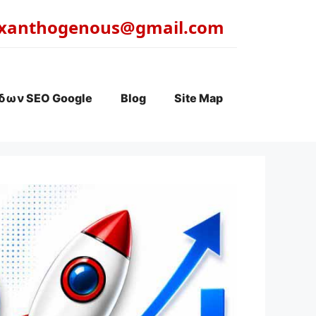
xanthogenous@gmail.com
δων SEO Google
Blog
Site Map