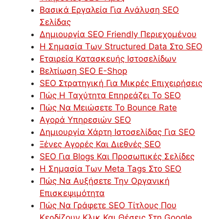
Βασικά Εργαλεία Για Ανάλυση SEO
Σελίδας
Δημιουργία SEO Friendly Περιεχομένου
Η Σημασία Των Structured Data Στο SEO
Εταιρεία Κατασκευής Ιστοσελίδων
Βελτίωση SEO E-Shop
SEO Στρατηγική Για Μικρές Επιχειρήσεις
Πώς Η Ταχύτητα Επηρεάζει Το SEO
Πώς Να Μειώσετε Το Bounce Rate
Αγορά Υπηρεσιών SEO
Δημιουργία Χάρτη Ιστοσελίδας Για SEO
Ξένες Αγορές Και Διεθνές SEO
SEO Για Blogs Και Προσωπικές Σελίδες
Η Σημασία Των Meta Tags Στο SEO
Πώς Να Αυξήσετε Την Οργανική
Επισκεψιμότητα
Πώς Να Γράφετε SEO Τίτλους Που
Κερδίζουν Κλικ Και Θέσεις Στη Google