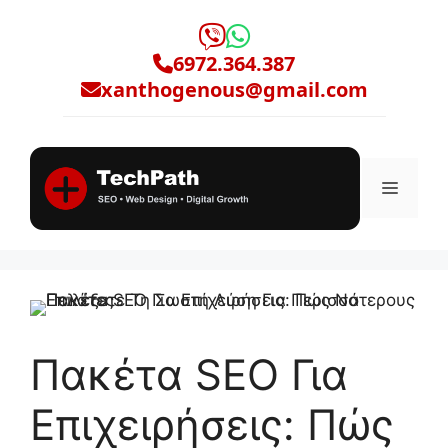
Μετάβαση
σε
6972.364.387
περιεχόμενο
xanthogenous@gmail.com
Μενο
Πακέτα SEO Για
Επιχειρήσεις: Πώς