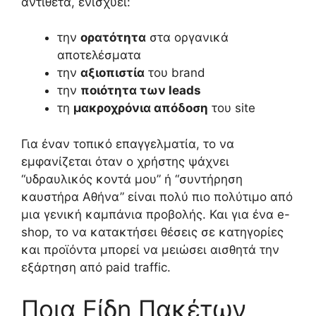
αντίθετα, ενισχύει:
την
ορατότητα
στα οργανικά
αποτελέσματα
την
αξιοπιστία
του brand
την
ποιότητα των leads
τη
μακροχρόνια απόδοση
του site
Για έναν τοπικό επαγγελματία, το να
εμφανίζεται όταν ο χρήστης ψάχνει
“υδραυλικός κοντά μου” ή “συντήρηση
καυστήρα Αθήνα” είναι πολύ πιο πολύτιμο από
μια γενική καμπάνια προβολής. Και για ένα e-
shop, το να κατακτήσει θέσεις σε κατηγορίες
και προϊόντα μπορεί να μειώσει αισθητά την
εξάρτηση από paid traffic.
Ποια Είδη Πακέτων