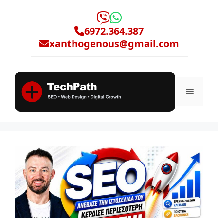
Μετάβαση
σε
6972.364.387
περιεχόμενο
xanthogenous@gmail.com
Μενο