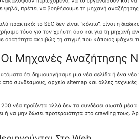
α ανακαλύψουν περιεχόμενο, να το οργανώσουν και να
ε ψηλά, πρέπει να βοηθήσουμε τη μηχανή αναζήτησης 
ολύ πρακτικό: το SEO δεν είναι “κόλπο”. Είναι η διαδι
χρήσιμο τόσο για τον χρήστη όσο και για τη μηχανή α
ε ορατότητα ακριβώς τη στιγμή που κάποιος ψάχνει τη
Οι Μηχανές Αναζήτησης Ν
υτόματα ότι δημιουργήσαμε μια νέα σελίδα ή ένα νέο 
από συνδέσμους, αρχεία sitemap και άλλες τεχνικές ε
 200 νέα προϊόντα αλλά δεν τα συνδέσει σωστά μέσα α
ι ή να μην δώσει προτεραιότητα στο crawling τους. Άρ
Περιηγούνται Στο Web