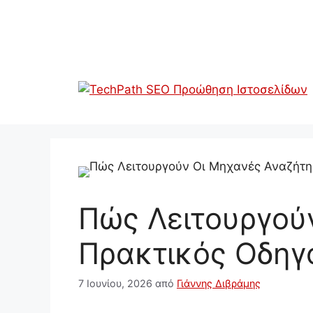
Μετάβαση
σε
περιεχόμενο
Πώς Λειτουργού
Πρακτικός Οδηγό
7 Ιουνίου, 2026
από
Γιάννης Διβράμης