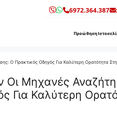
6972.364.387
Προώθηση Ιστοσελί
ν Οι Μηχανές Αναζήτη
ς Για Καλύτερη Ορατό