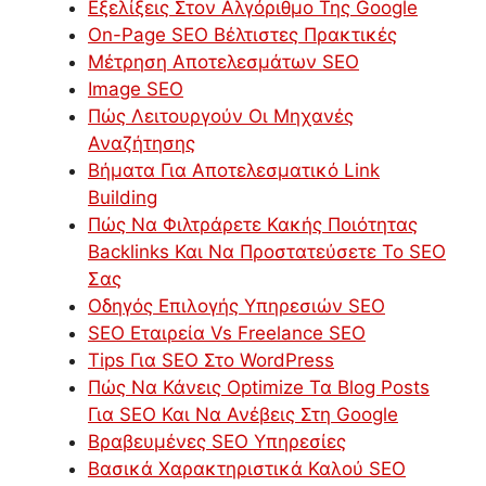
Εξελίξεις Στον Αλγόριθμο Της Google
On-Page SEO Βέλτιστες Πρακτικές
Μέτρηση Αποτελεσμάτων SEO
Image SEO
Πώς Λειτουργούν Οι Μηχανές
Αναζήτησης
Βήματα Για Αποτελεσματικό Link
Building
Πώς Να Φιλτράρετε Κακής Ποιότητας
Backlinks Και Να Προστατεύσετε Το SEO
Σας
Οδηγός Επιλογής Υπηρεσιών SEO
SEO Εταιρεία Vs Freelance SEO
Tips Για SEO Στο WordPress
Πώς Να Κάνεις Optimize Τα Blog Posts
Για SEO Και Να Ανέβεις Στη Google
Βραβευμένες SEO Υπηρεσίες
Βασικά Χαρακτηριστικά Καλού SEO