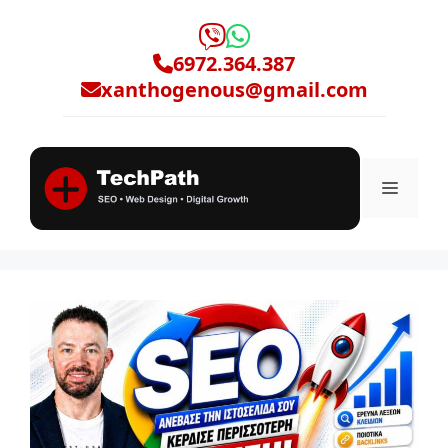
Μετάβαση
σε
6972.364.387
περιεχόμενο
xanthogenous@gmail.com
Μενο