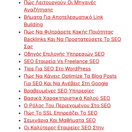
Πώς Λειτουργούν Οι Μηχανές
Αναζήτησης
Βήματα Για Αποτελεσματικό Link
Building
Πώς Να Φιλτράρετε Κακής Ποιότητας
Backlinks Και Να Προστατεύσετε Το SEO
Σας
Οδηγός Επιλογής Υπηρεσιών SEO
SEO Εταιρεία Vs Freelance SEO
Tips Για SEO Στο WordPress
Πώς Να Κάνεις Optimize Τα Blog Posts
Για SEO Και Να Ανέβεις Στη Google
Βραβευμένες SEO Υπηρεσίες
Βασικά Χαρακτηριστικά Καλού SEO
Ο Ρόλος Του Περιεχομένου Στο SEO
Πώς Το SSL Επηρεάζει Το SEO
Σεμινάρια Και Μαθήματα SEO
Οι Καλύτερες Εταιρείες SEO Στην