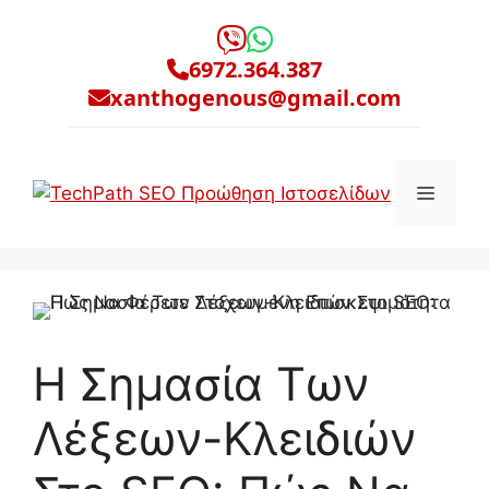
Μετάβαση
σε
6972.364.387
περιεχόμενο
xanthogenous@gmail.com
Μενο
Η Σημασία Των
Λέξεων-Κλειδιών