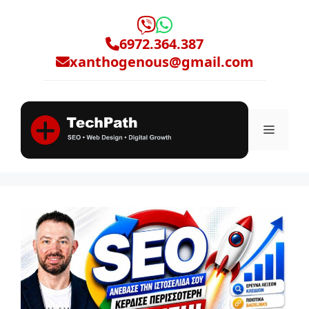
Μετάβαση
σε
6972.364.387
περιεχόμενο
xanthogenous@gmail.com
Μενο