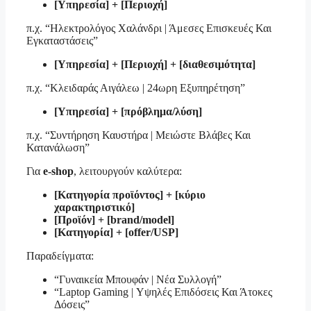
[Υπηρεσία] + [Περιοχή]
π.χ. “Ηλεκτρολόγος Χαλάνδρι | Άμεσες Επισκευές Και
Εγκαταστάσεις”
[Υπηρεσία] + [Περιοχή] + [διαθεσιμότητα]
π.χ. “Κλειδαράς Αιγάλεω | 24ωρη Εξυπηρέτηση”
[Υπηρεσία] + [πρόβλημα/λύση]
π.χ. “Συντήρηση Καυστήρα | Μειώστε Βλάβες Και
Κατανάλωση”
Για
e-shop
, λειτουργούν καλύτερα:
[Κατηγορία προϊόντος] + [κύριο
χαρακτηριστικό]
[Προϊόν] + [brand/model]
[Κατηγορία] + [offer/USP]
Παραδείγματα:
“Γυναικεία Μπουφάν | Νέα Συλλογή”
“Laptop Gaming | Υψηλές Επιδόσεις Και Άτοκες
Δόσεις”