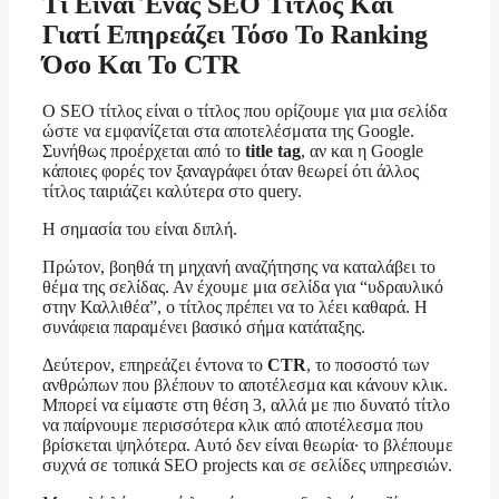
Τι Είναι Ένας SEO Τίτλος Και
Γιατί Επηρεάζει Τόσο Το Ranking
Όσο Και Το CTR
Ο SEO τίτλος είναι ο τίτλος που ορίζουμε για μια σελίδα
ώστε να εμφανίζεται στα αποτελέσματα της Google.
Συνήθως προέρχεται από το
title tag
, αν και η Google
κάποιες φορές τον ξαναγράφει όταν θεωρεί ότι άλλος
τίτλος ταιριάζει καλύτερα στο query.
Η σημασία του είναι διπλή.
Πρώτον, βοηθά τη μηχανή αναζήτησης να καταλάβει το
θέμα της σελίδας. Αν έχουμε μια σελίδα για “υδραυλικό
στην Καλλιθέα”, ο τίτλος πρέπει να το λέει καθαρά. Η
συνάφεια παραμένει βασικό σήμα κατάταξης.
Δεύτερον, επηρεάζει έντονα το
CTR
, το ποσοστό των
ανθρώπων που βλέπουν το αποτέλεσμα και κάνουν κλικ.
Μπορεί να είμαστε στη θέση 3, αλλά με πιο δυνατό τίτλο
να παίρνουμε περισσότερα κλικ από αποτέλεσμα που
βρίσκεται ψηλότερα. Αυτό δεν είναι θεωρία· το βλέπουμε
συχνά σε τοπικά SEO projects και σε σελίδες υπηρεσιών.