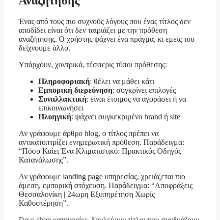
Αναζήτησης
Ένας από τους πιο συχνούς λόγους που ένας τίτλος δεν
αποδίδει είναι ότι δεν ταιριάζει με την πρόθεση
αναζήτησης. Ο χρήστης ψάχνει ένα πράγμα, κι εμείς του
δείχνουμε άλλο.
Υπάρχουν, χοντρικά, τέσσερις τύποι πρόθεσης:
Πληροφοριακή
: θέλει να μάθει κάτι
Εμπορική διερεύνηση
: συγκρίνει επιλογές
Συναλλακτική
: είναι έτοιμος να αγοράσει ή να
επικοινωνήσει
Πλοηγική
: ψάχνει συγκεκριμένο brand ή site
Αν γράφουμε άρθρο blog, ο τίτλος πρέπει να
αντικατοπτρίζει ενημερωτική πρόθεση. Παράδειγμα:
“Πόσο Καίει Ένα Κλιματιστικό: Πρακτικός Οδηγός
Κατανάλωσης”.
Αν γράφουμε landing page υπηρεσίας, χρειάζεται πιο
άμεση, εμπορική στόχευση. Παράδειγμα: “Αποφράξεις
Θεσσαλονίκη | 24ωρη Εξυπηρέτηση Χωρίς
Καθυστέρηση”.
Για e-shop κατηγορίες, δουλεύουν τίτλοι που συνδυάζουν