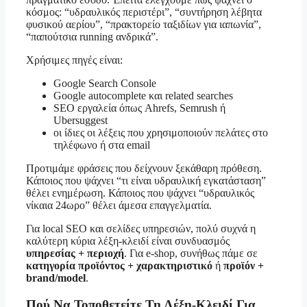
κόσμος: “υδραυλικός περιστέρι”, “συντήρηση λέβητα
φυσικού αερίου”, “πρακτορείο ταξιδίων για ιαπωνία”,
“παπούτσια running ανδρικά”.
Χρήσιμες πηγές είναι:
Google Search Console
Google autocomplete και related searches
SEO εργαλεία όπως Ahrefs, Semrush ή
Ubersuggest
οι ίδιες οι λέξεις που χρησιμοποιούν πελάτες στο
τηλέφωνο ή στα email
Προτιμάμε φράσεις που δείχνουν ξεκάθαρη πρόθεση.
Κάποιος που ψάχνει “τι είναι υδραυλική εγκατάσταση”
θέλει ενημέρωση. Κάποιος που ψάχνει “υδραυλικός
νίκαια 24ωρο” θέλει άμεσα επαγγελματία.
Για local SEO και σελίδες υπηρεσιών, πολύ συχνά η
καλύτερη κύρια λέξη-κλειδί είναι συνδυασμός
υπηρεσίας + περιοχή
. Για e-shop, συνήθως πάμε σε
κατηγορία προϊόντος + χαρακτηριστικό
ή
προϊόν +
brand/model
.
Πού Να Τοποθετείτε Τη Λέξη-Κλειδί Για