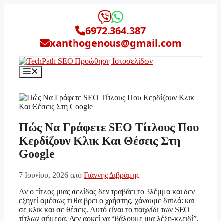
Μετάβαση
σε
περιεχόμενο
6972.364.387
xanthogenous@gmail.com
Μενού
Πώς Να Γράφετε SEO Τίτλους Που
Κερδίζουν Κλικ Και Θέσεις Στη
Google
7 Ιουνίου, 2026
από
Γιάννης Διβράμης
Αν ο τίτλος μιας σελίδας δεν τραβάει το βλέμμα και δεν
εξηγεί αμέσως τι θα βρει ο χρήστης, χάνουμε διπλά: και
σε κλικ και σε θέσεις. Αυτό είναι το παιχνίδι των SEO
τίτλων σήμερα. Δεν αρκεί να “βάλουμε μια λέξη-κλειδί”.