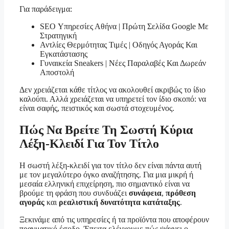
Για παράδειγμα:
SEO Υπηρεσίες Αθήνα | Πρώτη Σελίδα Google Με
Στρατηγική
Αντλίες Θερμότητας Τιμές | Οδηγός Αγοράς Και
Εγκατάστασης
Γυναικεία Sneakers | Νέες Παραλαβές Και Δωρεάν
Αποστολή
Δεν χρειάζεται κάθε τίτλος να ακολουθεί ακριβώς το ίδιο
καλούπι. Αλλά χρειάζεται να υπηρετεί τον ίδιο σκοπό: να
είναι σαφής, πειστικός και σωστά στοχευμένος.
Πώς Να Βρείτε Τη Σωστή Κύρια
Λέξη-Κλειδί Για Τον Τίτλο
Η σωστή λέξη-κλειδί για τον τίτλο δεν είναι πάντα αυτή
με τον μεγαλύτερο όγκο αναζήτησης. Για μια μικρή ή
μεσαία ελληνική επιχείρηση, πιο σημαντικό είναι να
βρούμε τη φράση που συνδυάζει
συνάφεια
,
πρόθεση
αγοράς
και
ρεαλιστική δυνατότητα κατάταξης
.
Ξεκινάμε από τις υπηρεσίες ή τα προϊόντα που αποφέρουν
πραγματικό έσοδο. Έπειτα ελέγχουμε πώς ψάχνει ο