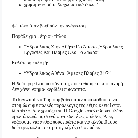
χρησιμοποιούμε διαχωριστικά όπως `
|
-` μόνο όταν βοηθούν την ανάγνωση.
ή
Παράδειγμα μέτριου τίτλου:
“Υδραυλικός Στην Αθήνα Για Άμεσες Υδραυλικές
Εργασίες Και Βλάβες Όλο Το 24ωρο”
Καλύτερη εκδοχή:
“Υδραυλικός Αθήνα | Άμεσες Βλάβες 24/7”
Η δεύτερη είναι πιο σύντομη, πιο καθαρή και πιο ισχυρή.
Δεν χάνει νόημα· κερδίζει πυκνότητα.
Το keyword stuffing συμβαίνει όταν προσπαθούμε να
στριμώξουμε πολλές παραλλαγές της λέξης-κλειδί στον
ίδιο τίτλο. Δεν χρειάζεται. Η Google καταλαβαίνει πλέον
αρκετά καλά τις στενά συνδεδεμένες φράσεις. Άρα,
γράφουμε για ανθρώπους πρώτα και για αλγόριθμους
δεύτερα, αλλά με στρατηγική, όχι στον αέρα.