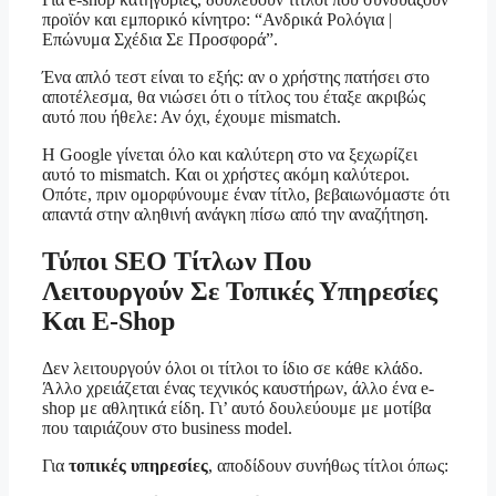
προϊόν και εμπορικό κίνητρο: “Ανδρικά Ρολόγια |
Επώνυμα Σχέδια Σε Προσφορά”.
Ένα απλό τεστ είναι το εξής: αν ο χρήστης πατήσει στο
αποτέλεσμα, θα νιώσει ότι ο τίτλος του έταξε ακριβώς
αυτό που ήθελε: Αν όχι, έχουμε mismatch.
Η Google γίνεται όλο και καλύτερη στο να ξεχωρίζει
αυτό το mismatch. Και οι χρήστες ακόμη καλύτεροι.
Οπότε, πριν ομορφύνουμε έναν τίτλο, βεβαιωνόμαστε ότι
απαντά στην αληθινή ανάγκη πίσω από την αναζήτηση.
Τύποι SEO Τίτλων Που
Λειτουργούν Σε Τοπικές Υπηρεσίες
Και E-Shop
Δεν λειτουργούν όλοι οι τίτλοι το ίδιο σε κάθε κλάδο.
Άλλο χρειάζεται ένας τεχνικός καυστήρων, άλλο ένα e-
shop με αθλητικά είδη. Γι’ αυτό δουλεύουμε με μοτίβα
που ταιριάζουν στο business model.
Για
τοπικές υπηρεσίες
, αποδίδουν συνήθως τίτλοι όπως: