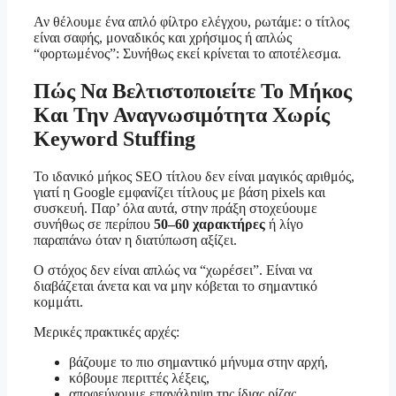
Αν θέλουμε ένα απλό φίλτρο ελέγχου, ρωτάμε: ο τίτλος
είναι σαφής, μοναδικός και χρήσιμος ή απλώς
“φορτωμένος”: Συνήθως εκεί κρίνεται το αποτέλεσμα.
Πώς Να Βελτιστοποιείτε Το Μήκος
Και Την Αναγνωσιμότητα Χωρίς
Keyword Stuffing
Το ιδανικό μήκος SEO τίτλου δεν είναι μαγικός αριθμός,
γιατί η Google εμφανίζει τίτλους με βάση pixels και
συσκευή. Παρ’ όλα αυτά, στην πράξη στοχεύουμε
συνήθως σε περίπου
50–60 χαρακτήρες
ή λίγο
παραπάνω όταν η διατύπωση αξίζει.
Ο στόχος δεν είναι απλώς να “χωρέσει”. Είναι να
διαβάζεται άνετα και να μην κόβεται το σημαντικό
κομμάτι.
Μερικές πρακτικές αρχές:
βάζουμε το πιο σημαντικό μήνυμα στην αρχή,
κόβουμε περιττές λέξεις,
αποφεύγουμε επανάληψη της ίδιας ρίζας,