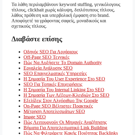
Τα λάθη περιλαμβάνουν keyword stuffing, γενικόλογους
τίτλους, clickbait χωρίς κάλυψη, διπλότυπους τίτλους,
λάθος πρόθεση και υπερβολική έμφαση στο brand.
Αποφύγετέ τα γράφοντας σαφείς, μοναδικούς και
σχετικούς τίτλους.
Διαβάστε επίσης
Οδηγός SEO Για Αρχάριους
Off-Page SEO Τεχνικές
Πώς Να Αυξήσετε Το Domain Authority
Εργαλεία Ανάλυσης SEO
SEO Επαγγελματικές Υπηρεσίες
Η Σημασία Του User Experience Στο SEO
SEO Για Τοπικές Επιχειρήσεις
Η Σημασία Του Internal Linking Στο SEO
Η Σημασία Των Λέξεων-Κλειδιών Στο SEO
Εξελίξεις Στον Αλγόριθμο Της Google
On-Page SEO Βέλτιστες Πρακτικές
Μέτρηση Αποτελεσμάτων SEO
Image SEO
Πώς Λειτουργούν Οι Μηχανές Αναζήτησης
Βήματα Για Αποτελεσματικό Link Building
Πώς Να Φιλτράρετε Κακής Ποιότητας Backlinks