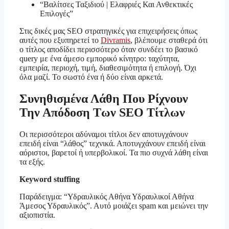
“Βαλίτσες Ταξιδιού | Ελαφριές Και Ανθεκτικές
Επιλογές”
Στις δικές μας SEO στρατηγικές για επιχειρήσεις όπως
αυτές που εξυπηρετεί το
Divramis
, βλέπουμε σταθερά ότι
ο τίτλος αποδίδει περισσότερο όταν συνδέει το βασικό
query με ένα άμεσο εμπορικό κίνητρο: ταχύτητα,
εμπειρία, περιοχή, τιμή, διαθεσιμότητα ή επιλογή. Όχι
όλα μαζί. Το σωστό ένα ή δύο είναι αρκετά.
Συνηθισμένα Λάθη Που Ρίχνουν
Την Απόδοση Των SEO Τίτλων
Οι περισσότεροι αδύναμοι τίτλοι δεν αποτυγχάνουν
επειδή είναι “λάθος” τεχνικά. Αποτυγχάνουν επειδή είναι
αόριστοι, βαρετοί ή υπερβολικοί. Τα πιο συχνά λάθη είναι
τα εξής.
Keyword stuffing
Παράδειγμα: “Υδραυλικός Αθήνα Υδραυλικοί Αθήνα
Άμεσος Υδραυλικός”. Αυτό μοιάζει spam και μειώνει την
αξιοπιστία.