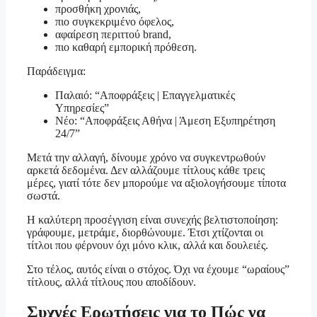
προσθήκη χρονιάς,
πιο συγκεκριμένο όφελος,
αφαίρεση περιττού brand,
πιο καθαρή εμπορική πρόθεση.
Παράδειγμα:
Παλαιό: “Αποφράξεις | Επαγγελματικές
Υπηρεσίες”
Νέο: “Αποφράξεις Αθήνα | Άμεση Εξυπηρέτηση
24/7”
Μετά την αλλαγή, δίνουμε χρόνο να συγκεντρωθούν
αρκετά δεδομένα. Δεν αλλάζουμε τίτλους κάθε τρεις
μέρες, γιατί τότε δεν μπορούμε να αξιολογήσουμε τίποτα
σωστά.
Η καλύτερη προσέγγιση είναι συνεχής βελτιστοποίηση:
γράφουμε, μετράμε, διορθώνουμε. Έτσι χτίζονται οι
τίτλοι που φέρνουν όχι μόνο κλικ, αλλά και δουλειές.
Στο τέλος, αυτός είναι ο στόχος. Όχι να έχουμε “ωραίους”
τίτλους, αλλά τίτλους που αποδίδουν.
Συχνές Ερωτήσεις για το Πώς να