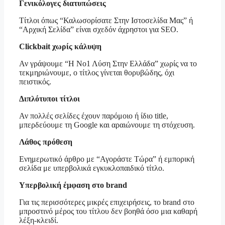
Γενικόλογες διατυπώσεις
Τίτλοι όπως “Καλωσορίσατε Στην Ιστοσελίδα Μας” ή
“Αρχική Σελίδα” είναι σχεδόν άχρηστοι για SEO.
Clickbait χωρίς κάλυψη
Αν γράψουμε “Η Νο1 Λύση Στην Ελλάδα” χωρίς να το
τεκμηριώνουμε, ο τίτλος γίνεται θορυβώδης, όχι
πειστικός.
Διπλότυποι τίτλοι
Αν πολλές σελίδες έχουν παρόμοιο ή ίδιο title,
μπερδεύουμε τη Google και αραιώνουμε τη στόχευση.
Λάθος πρόθεση
Ενημερωτικό άρθρο με “Αγοράστε Τώρα” ή εμπορική
σελίδα με υπερβολικά εγκυκλοπαιδικό τίτλο.
Υπερβολική έμφαση στο brand
Για τις περισσότερες μικρές επιχειρήσεις, το brand στο
μπροστινό μέρος του τίτλου δεν βοηθά όσο μια καθαρή
λέξη-κλειδί.