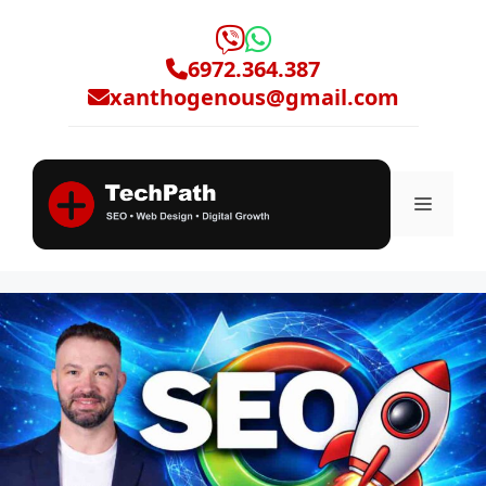
Μετάβαση
σε
6972.364.387
περιεχόμενο
xanthogenous@gmail.com
Μενο