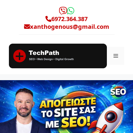
Μετάβαση
σε
6972.364.387
περιεχόμενο
xanthogenous@gmail.com
Μενο