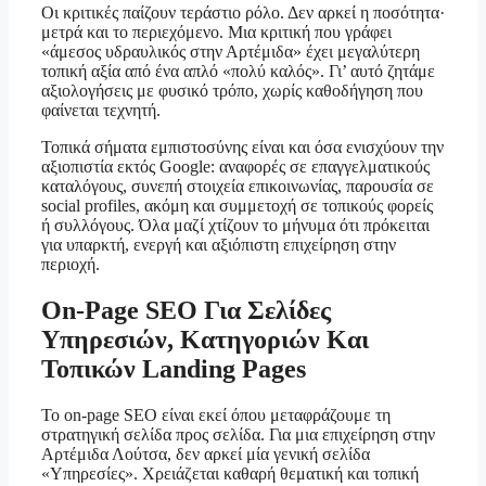
Οι κριτικές παίζουν τεράστιο ρόλο. Δεν αρκεί η ποσότητα·
μετρά και το περιεχόμενο. Μια κριτική που γράφει
«άμεσος υδραυλικός στην Αρτέμιδα» έχει μεγαλύτερη
τοπική αξία από ένα απλό «πολύ καλός». Γι’ αυτό ζητάμε
αξιολογήσεις με φυσικό τρόπο, χωρίς καθοδήγηση που
φαίνεται τεχνητή.
Τοπικά σήματα εμπιστοσύνης είναι και όσα ενισχύουν την
αξιοπιστία εκτός Google: αναφορές σε επαγγελματικούς
καταλόγους, συνεπή στοιχεία επικοινωνίας, παρουσία σε
social profiles, ακόμη και συμμετοχή σε τοπικούς φορείς
ή συλλόγους. Όλα μαζί χτίζουν το μήνυμα ότι πρόκειται
για υπαρκτή, ενεργή και αξιόπιστη επιχείρηση στην
περιοχή.
On-Page SEO Για Σελίδες
Υπηρεσιών, Κατηγοριών Και
Τοπικών Landing Pages
Το on-page SEO είναι εκεί όπου μεταφράζουμε τη
στρατηγική σελίδα προς σελίδα. Για μια επιχείρηση στην
Αρτέμιδα Λούτσα, δεν αρκεί μία γενική σελίδα
«Υπηρεσίες». Χρειάζεται καθαρή θεματική και τοπική