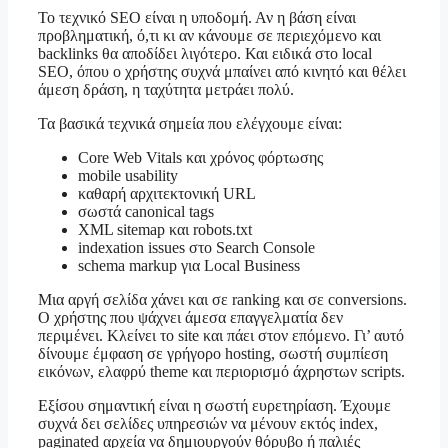
Το τεχνικό SEO είναι η υποδομή. Αν η βάση είναι
προβληματική, ό,τι κι αν κάνουμε σε περιεχόμενο και
backlinks θα αποδίδει λιγότερο. Και ειδικά στο local
SEO, όπου ο χρήστης συχνά μπαίνει από κινητό και θέλει
άμεση δράση, η ταχύτητα μετράει πολύ.
Τα βασικά τεχνικά σημεία που ελέγχουμε είναι:
Core Web Vitals και χρόνος φόρτωσης
mobile usability
καθαρή αρχιτεκτονική URL
σωστά canonical tags
XML sitemap και robots.txt
indexation issues στο Search Console
schema markup για Local Business
Μια αργή σελίδα χάνει και σε ranking και σε conversions.
Ο χρήστης που ψάχνει άμεσα επαγγελματία δεν
περιμένει. Κλείνει το site και πάει στον επόμενο. Γι’ αυτό
δίνουμε έμφαση σε γρήγορο hosting, σωστή συμπίεση
εικόνων, ελαφρύ theme και περιορισμό άχρηστων scripts.
Εξίσου σημαντική είναι η σωστή ευρετηρίαση. Έχουμε
συχνά δει σελίδες υπηρεσιών να μένουν εκτός index,
paginated αρχεία να δημιουργούν θόρυβο ή παλιές