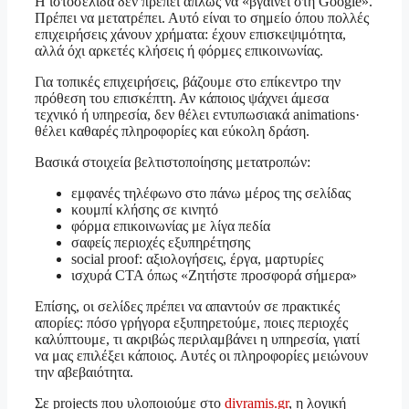
Η ιστοσελίδα δεν πρέπει απλώς να «βγαίνει στη Google».
Πρέπει να μετατρέπει. Αυτό είναι το σημείο όπου πολλές
επιχειρήσεις χάνουν χρήματα: έχουν επισκεψιμότητα,
αλλά όχι αρκετές κλήσεις ή φόρμες επικοινωνίας.
Για τοπικές επιχειρήσεις, βάζουμε στο επίκεντρο την
πρόθεση του επισκέπτη. Αν κάποιος ψάχνει άμεσα
τεχνικό ή υπηρεσία, δεν θέλει εντυπωσιακά animations·
θέλει καθαρές πληροφορίες και εύκολη δράση.
Βασικά στοιχεία βελτιστοποίησης μετατροπών:
εμφανές τηλέφωνο στο πάνω μέρος της σελίδας
κουμπί κλήσης σε κινητό
φόρμα επικοινωνίας με λίγα πεδία
σαφείς περιοχές εξυπηρέτησης
social proof: αξιολογήσεις, έργα, μαρτυρίες
ισχυρά CTA όπως «Ζητήστε προσφορά σήμερα»
Επίσης, οι σελίδες πρέπει να απαντούν σε πρακτικές
απορίες: πόσο γρήγορα εξυπηρετούμε, ποιες περιοχές
καλύπτουμε, τι ακριβώς περιλαμβάνει η υπηρεσία, γιατί
να μας επιλέξει κάποιος. Αυτές οι πληροφορίες μειώνουν
την αβεβαιότητα.
Σε projects που υλοποιούμε στο
divramis.gr
, η λογική