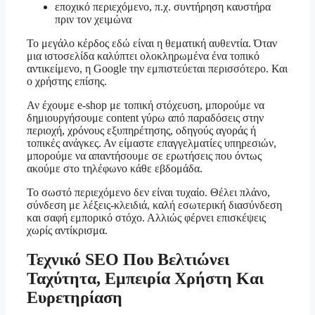
εποχικό περιεχόμενο, π.χ. συντήρηση καυστήρα
πριν τον χειμώνα
Το μεγάλο κέρδος εδώ είναι η θεματική αυθεντία. Όταν
μια ιστοσελίδα καλύπτει ολοκληρωμένα ένα τοπικό
αντικείμενο, η Google την εμπιστεύεται περισσότερο. Και
ο χρήστης επίσης.
Αν έχουμε e-shop με τοπική στόχευση, μπορούμε να
δημιουργήσουμε content γύρω από παραδόσεις στην
περιοχή, χρόνους εξυπηρέτησης, οδηγούς αγοράς ή
τοπικές ανάγκες. Αν είμαστε επαγγελματίες υπηρεσιών,
μπορούμε να απαντήσουμε σε ερωτήσεις που όντως
ακούμε στο τηλέφωνο κάθε εβδομάδα.
Το σωστό περιεχόμενο δεν είναι τυχαίο. Θέλει πλάνο,
σύνδεση με λέξεις-κλειδιά, καλή εσωτερική διασύνδεση
και σαφή εμπορικό στόχο. Αλλιώς φέρνει επισκέψεις
χωρίς αντίκρισμα.
Τεχνικό SEO Που Βελτιώνει
Ταχύτητα, Εμπειρία Χρήστη Και
Ευρετηρίαση