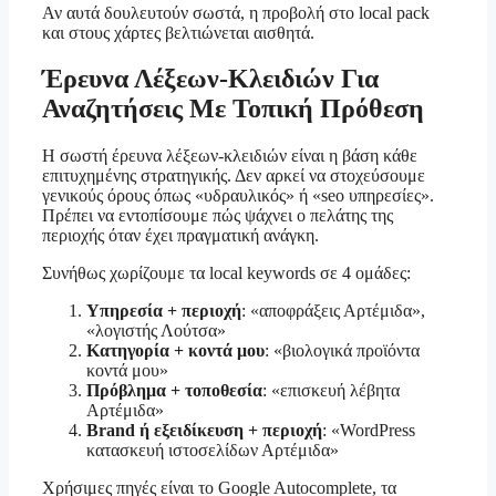
Αν αυτά δουλευτούν σωστά, η προβολή στο local pack
και στους χάρτες βελτιώνεται αισθητά.
Έρευνα Λέξεων-Κλειδιών Για
Αναζητήσεις Με Τοπική Πρόθεση
Η σωστή έρευνα λέξεων-κλειδιών είναι η βάση κάθε
επιτυχημένης στρατηγικής. Δεν αρκεί να στοχεύσουμε
γενικούς όρους όπως «υδραυλικός» ή «seo υπηρεσίες».
Πρέπει να εντοπίσουμε πώς ψάχνει ο πελάτης της
περιοχής όταν έχει πραγματική ανάγκη.
Συνήθως χωρίζουμε τα local keywords σε 4 ομάδες:
Υπηρεσία + περιοχή
: «αποφράξεις Αρτέμιδα»,
«λογιστής Λούτσα»
Κατηγορία + κοντά μου
: «βιολογικά προϊόντα
κοντά μου»
Πρόβλημα + τοποθεσία
: «επισκευή λέβητα
Αρτέμιδα»
Brand ή εξειδίκευση + περιοχή
: «WordPress
κατασκευή ιστοσελίδων Αρτέμιδα»
Χρήσιμες πηγές είναι το Google Autocomplete, τα