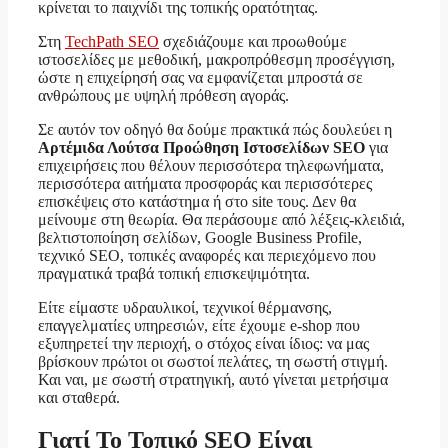
κρίνεται το παιχνίδι της τοπικής ορατότητας.
Στη
TechPath SEO
σχεδιάζουμε και προωθούμε
ιστοσελίδες με μεθοδική, μακροπρόθεσμη προσέγγιση,
ώστε η επιχείρησή σας να εμφανίζεται μπροστά σε
ανθρώπους με υψηλή πρόθεση αγοράς.
Σε αυτόν τον οδηγό θα δούμε πρακτικά πώς δουλεύει η
Αρτέμιδα Λούτσα Προώθηση Ιστοσελίδων SEO
για
επιχειρήσεις που θέλουν περισσότερα τηλεφωνήματα,
περισσότερα αιτήματα προσφοράς και περισσότερες
επισκέψεις στο κατάστημα ή στο site τους. Δεν θα
μείνουμε στη θεωρία. Θα περάσουμε από λέξεις-κλειδιά,
βελτιστοποίηση σελίδων, Google Business Profile,
τεχνικό SEO, τοπικές αναφορές και περιεχόμενο που
πραγματικά τραβά τοπική επισκεψιμότητα.
Είτε είμαστε υδραυλικοί, τεχνικοί θέρμανσης,
επαγγελματίες υπηρεσιών, είτε έχουμε e-shop που
εξυπηρετεί την περιοχή, ο στόχος είναι ίδιος: να μας
βρίσκουν πρώτοι οι σωστοί πελάτες, τη σωστή στιγμή.
Και ναι, με σωστή στρατηγική, αυτό γίνεται μετρήσιμα
και σταθερά.
Γιατί Το Τοπικό SEO Είναι