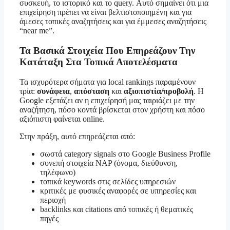
συσκευή, το ιστορικό και το query. Αυτό σημαίνει ότι μια
επιχείρηση πρέπει να είναι βελτιστοποιημένη και για
άμεσες τοπικές αναζητήσεις και για έμμεσες αναζητήσεις
“near me”.
Τα Βασικά Στοιχεία Που Επηρεάζουν Την
Κατάταξη Στα Τοπικά Αποτελέσματα
Τα ισχυρότερα σήματα για local rankings παραμένουν
τρία:
συνάφεια
,
απόσταση
και
αξιοπιστία/προβολή
. Η
Google εξετάζει αν η επιχείρησή μας ταιριάζει με την
αναζήτηση, πόσο κοντά βρίσκεται στον χρήστη και πόσο
αξιόπιστη φαίνεται online.
Στην πράξη, αυτό επηρεάζεται από:
σωστά category signals στο Google Business Profile
συνεπή στοιχεία NAP (όνομα, διεύθυνση,
τηλέφωνο)
τοπικά keywords στις σελίδες υπηρεσιών
κριτικές με φυσικές αναφορές σε υπηρεσίες και
περιοχή
backlinks και citations από τοπικές ή θεματικές
πηγές