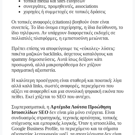
τοπικά media και sites ειδήσεων
συνεργάτες, προμηθευτές, associations
χορηγίες ή συμμετοχές σε τοπικές δράσεις
Οι τοπικές αναφορές (citations) βοηθούν όταν είναι
συνεπείς. Το ίδιο όνομα επιχείρησης, η ίδια διεύθυνση, το
ίδιο τηλέφωνο. Αν υπάρχουν διαφορετικές εκδοχές σε
πολλαπλές πλατφόρμες, η εμπιστοσύνη μειώνεται.
Πρέπει επίσης να αποφεύγουμε τις «εύκολες» λύσεις:
πακέτα μαζικών backlinks, άσχετους καταλόγους και
spammy δημοσιεύσεις. Αυτά ίσως δείξουν κάτι
προσωρινά, αλλά μακροπρόθεσμα δεν χτίζουν
πραγματική αξιοπιστία.
Η καλύτερη προσέγγιση είναι σταθερή και ποιοτική: λίγα
αλλά καλά links, σωστές αναφορές, περιεχόμενο που
αξίζει να αναφερθεί και μια συνολική ψηφιακή εικόνα που
πείθει. Εκεί χτίζεται το SEO που αντέχει.
Συμπερασματικά, η
Αρτέμιδα Λούτσα Προώθηση
Ιστοσελίδων SEO
δεν είναι μία μόνο ενέργεια. Είναι
συνδυασμός στρατηγικής, τεχνικής αρτιότητας, τοπικής
στόχευσης και εμπορικής λογικής. Όταν η ιστοσελίδα, το
Google Business Profile, το περιεχόμενο και τα σήματα
αξιοπιστίας λειτουργούν μαζί, τα αποτελέσματα δεν είναι