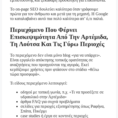
εμπιστοσύνης και ξεκάθαρη πρόσκληση για επικοινωνία.
Το on-page SEO δουλεύει καλύτερα όταν γράφουμε
πρώτα για τον άνθρωπο και μετά για τη μηχανή. Η Google
το καταλαβαίνει αυτό πια πολύ καλύτερα απ’ ό,τι παλιά.
Περιεχόμενο Που Φέρνει
Επισκεψιμότητα Από Την Αρτέμιδα,
Τη Λούτσα Και Τις Γύρω Περιοχές
Το περιεχόμενο δεν είναι μόνο blog «για να υπάρχει».
Είναι εργαλείο απόκτησης τοπικής ορατότητας σε
αναζητήσεις που προηγούνται της αγοράς. Εκεί
κερδίζουμε χρήστες πριν φτάσουν στο στάδιο «θέλω
τώρα προσφορά».
Τι είδους περιεχόμενο λειτουργεί:
οδηγοί με τοπική γωνία, π.χ. «Τι να προσέξετε σε
υδραυλικό στην Αρτέμιδα»
άρθρα FAQ για συχνά προβλήματα
σελίδες για περιοχές εξυπηρέτησης όπως Ραφήνα,
Σπάτα, Πικέρμι
case studies ή έργα σε κοντινές περιοχές