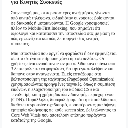
για Κινητές Συσκευές
Στην εποχή μας, οι περισσότερες αναζητήσεις γίνονται
από κινητά τηλέφωνα, ειδικά όταν οι χρήστες βρίσκονται
σε διακοπές ή μετακινούνται. Η Google χρησιμοποιεί
πλέον το Mobile-First Indexing, που σημαίνει ότι
αξιολογεί και κατατάσσει την ιστοσελίδα σας με βάση το
πώς εμφανίζεται και πώς λειτουργεί στις κινητές
συσκευές.
Μια ιστοσελίδα που αργεί να φορτώσει ή δεν εμφανίζεται
σωστά σε ένα smartphone χάνει άμεσα πελάτες. Οι
χρήστες είναι ανυπόμονοι· αν μια σελίδα κάνει πάνω από
3 δευτερόλεπτα να φορτώσει, θα την εγκαταλείψουν και
θα πάνε στον ανταγωνιστή. Εμείς εστιάζουμε στη
βελτιστοποίηση της ταχύτητας (PageSpeed Optimization)
χρησιμοποιώντας προηγμένες τεχνικές, όπως η συμπίεση
εικόνων, η ελαχιστοποίηση του κώδικα CSS και
JavaScript, και η χρήση δικτύων διανομής περιεχομένου
(CDN). Παράλληλα, διασφαλίζουμε ότι η ιστοσελίδα σας
διαθέτει responsive σχεδιασμό, προσφέροντας μια άψογη
εμπειρία πλοήγησης σε κάθε screen size, βελτιώνοντας τα
Core Web Vitals που αποτελούν επίσημο παράγοντα
κατάταξης της Google.