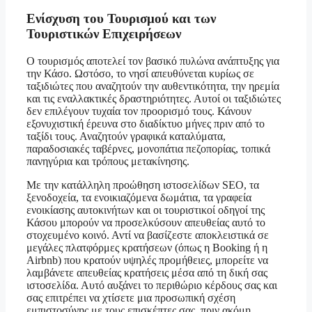
Ενίσχυση του Τουρισμού και των
Τουριστικών Επιχειρήσεων
Ο τουρισμός αποτελεί τον βασικό πυλώνα ανάπτυξης για
την Κάσο. Ωστόσο, το νησί απευθύνεται κυρίως σε
ταξιδιώτες που αναζητούν την αυθεντικότητα, την ηρεμία
και τις εναλλακτικές δραστηριότητες. Αυτοί οι ταξιδιώτες
δεν επιλέγουν τυχαία τον προορισμό τους. Κάνουν
εξονυχιστική έρευνα στο διαδίκτυο μήνες πριν από το
ταξίδι τους. Αναζητούν γραφικά καταλύματα,
παραδοσιακές ταβέρνες, μονοπάτια πεζοπορίας, τοπικά
πανηγύρια και τρόπους μετακίνησης.
Με την κατάλληλη προώθηση ιστοσελίδων SEO, τα
ξενοδοχεία, τα ενοικιαζόμενα δωμάτια, τα γραφεία
ενοικίασης αυτοκινήτων και οι τουριστικοί οδηγοί της
Κάσου μπορούν να προσελκύσουν απευθείας αυτό το
στοχευμένο κοινό. Αντί να βασίζεστε αποκλειστικά σε
μεγάλες πλατφόρμες κρατήσεων (όπως η Booking ή η
Airbnb) που κρατούν υψηλές προμήθειες, μπορείτε να
λαμβάνετε απευθείας κρατήσεις μέσα από τη δική σας
ιστοσελίδα. Αυτό αυξάνει το περιθώριο κέρδους σας και
σας επιτρέπει να χτίσετε μια προσωπική σχέση
εμπιστοσύνης με τους επισκέπτες σας, πριν ακόμη