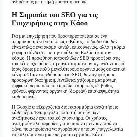
ανθρώπους με υψηλή πρόθεση αγοράς.
Η Σημασία του SEO για τις
Επιχειρήσεις στην Κάσο
Για μια επιχείρηση που δραστηριοποιείται σε ένα
απομακρυσμένο νησί όπως η Κάσος, το διαδίκτυο δεν
είναι απλώς ένα ακόμα κανάλι επικοινωνίας, αλλά η κύρια
γέφυρα σύνδεσης με την υπόλοιπη Ελλάδα και τον
κόσμο. Η προώθηση ιστοσελίδων SEO προσφέρει στις
τοπικές επιχειρήσεις τη δυνατότητα να ανταγωνίζονται επί
ίσοις όροις με πολύ μεγαλύτερους οργανισμούς σε αστικά
κέντρα. Όταν επενδύουμε στο SEO, δεν αγοράζουμε
προσωρινή διαφήμιση. Αντίθετα, χτίζουμε μια μόνιμη
ψηφιακή περιουσία που αποδίδει καρπούς σε βάθος
χρόνου, φέρνοντας οργανική (δωρεάν) επισκεψιμότητα
καθημερινά.
Η Google επεξεργάζεται δισεκατομμύρια αναζητήσεις
κάθε μέρα. Ένα μεγάλο ποσοστό αυτών των
αναζητήσεων έχει τοπικό χαρακτήρα. Οι χρήστες
αναζητούν πληροφορίες για το πού να μείνουν, πού να
φάνε, ποια προϊόντα να αγοράσουν ή ποιον επαγγελματία
να καλέσουν για μια επείγουσα εργασία. Εάν η