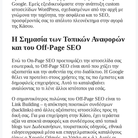
Google. Εμείς εξειδικευόμαστε στην ανάπτυξη custom
ιστοσελίδων WordPress, σχεδιασμένων από την αρχή με
γνώμονα την ταχύτητα, την ασφάλεια και το SEO,
προσφέροντάς σας το απόλυτο πλεονέκτημα στην αγορά
της Κάσου.
Η Σημασία των Τοπικών Αναφορών
και του Off-Page SEO
Ενώ το On-Page SEO προετοιμάζει την ιστοσελίδα σας
εσωτερικά, το Off-Page SEO είναι αυτό που χτίζει την
αξιοπιστία και την αυθεντία της στο διαδίκτυο. Η Google
θέλει να προτείνει στους χρήστες της τις πιο έμπιστες και
δημοφιλείς επιχειρήσεις. Αυτό το καταλαβαίνει
αναλύοντας το τι λένε άλλοι ιστότοποι για εσάς.
Ο σημαντικότερος πυλώνας του Off-Page SEO είναι το
Link Building – η απόκτηση ποιοτικών συνδέσμων
(backlinks) από άλλες αξιόπιστες ιστοσελίδες προς τη
δική σας. Για μια επιχείρηση στην Κάσο, έχει τεράστια
αξία να αποκτά αναφορές και συνδέσμους από τοπικά
blogs των Δωδεκανήσων, τουριστικούς οδηγούς, εθνικά
ειδησεογραφικά μέσα και επαγγελματικούς καταλόγους
(όπως ο Χρυσός Οδηγός, το Vrisko.gr κ.ά.). Αυτές οι