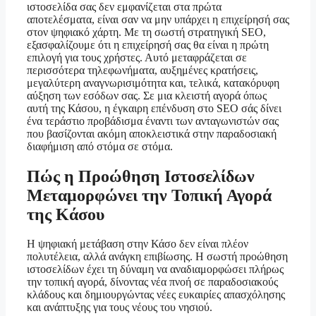
ιστοσελίδα σας δεν εμφανίζεται στα πρώτα
αποτελέσματα, είναι σαν να μην υπάρχει η επιχείρησή σας
στον ψηφιακό χάρτη. Με τη σωστή στρατηγική SEO,
εξασφαλίζουμε ότι η επιχείρησή σας θα είναι η πρώτη
επιλογή για τους χρήστες. Αυτό μεταφράζεται σε
περισσότερα τηλεφωνήματα, αυξημένες κρατήσεις,
μεγαλύτερη αναγνωρισιμότητα και, τελικά, κατακόρυφη
αύξηση των εσόδων σας. Σε μια κλειστή αγορά όπως
αυτή της Κάσου, η έγκαιρη επένδυση στο SEO σάς δίνει
ένα τεράστιο προβάδισμα έναντι των ανταγωνιστών σας
που βασίζονται ακόμη αποκλειστικά στην παραδοσιακή
διαφήμιση από στόμα σε στόμα.
Πώς η Προώθηση Ιστοσελίδων
Μεταμορφώνει την Τοπική Αγορά
της Κάσου
Η ψηφιακή μετάβαση στην Κάσο δεν είναι πλέον
πολυτέλεια, αλλά ανάγκη επιβίωσης. Η σωστή προώθηση
ιστοσελίδων έχει τη δύναμη να αναδιαμορφώσει πλήρως
την τοπική αγορά, δίνοντας νέα πνοή σε παραδοσιακούς
κλάδους και δημιουργώντας νέες ευκαιρίες απασχόλησης
και ανάπτυξης για τους νέους του νησιού.