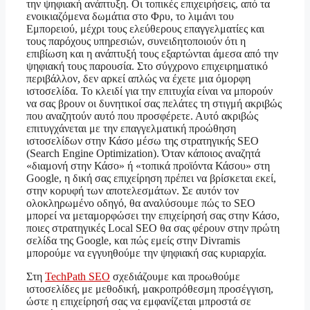
την ψηφιακή ανάπτυξη. Οι τοπικές επιχειρήσεις, από τα
ενοικιαζόμενα δωμάτια στο Φρυ, το λιμάνι του
Εμπορειού, μέχρι τους ελεύθερους επαγγελματίες και
τους παρόχους υπηρεσιών, συνειδητοποιούν ότι η
επιβίωση και η ανάπτυξή τους εξαρτώνται άμεσα από την
ψηφιακή τους παρουσία. Στο σύγχρονο επιχειρηματικό
περιβάλλον, δεν αρκεί απλώς να έχετε μια όμορφη
ιστοσελίδα. Το κλειδί για την επιτυχία είναι να μπορούν
να σας βρουν οι δυνητικοί σας πελάτες τη στιγμή ακριβώς
που αναζητούν αυτό που προσφέρετε. Αυτό ακριβώς
επιτυγχάνεται με την επαγγελματική προώθηση
ιστοσελίδων στην Κάσο μέσω της στρατηγικής SEO
(Search Engine Optimization). Όταν κάποιος αναζητά
«διαμονή στην Κάσο» ή «τοπικά προϊόντα Κάσου» στη
Google, η δική σας επιχείρηση πρέπει να βρίσκεται εκεί,
στην κορυφή των αποτελεσμάτων. Σε αυτόν τον
ολοκληρωμένο οδηγό, θα αναλύσουμε πώς το SEO
μπορεί να μεταμορφώσει την επιχείρησή σας στην Κάσο,
ποιες στρατηγικές Local SEO θα σας φέρουν στην πρώτη
σελίδα της Google, και πώς εμείς στην Divramis
μπορούμε να εγγυηθούμε την ψηφιακή σας κυριαρχία.
Στη
TechPath SEO
σχεδιάζουμε και προωθούμε
ιστοσελίδες με μεθοδική, μακροπρόθεσμη προσέγγιση,
ώστε η επιχείρησή σας να εμφανίζεται μπροστά σε