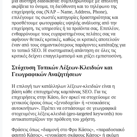
μια αυστηρή διαδικασία: συμπληρώνουμε με απόλυτη
ακρίβεια το όνομα, τη διεύθυνση και το τηλέφωνο της
επιχείρησής σας (NAP – Name, Address, Phone),
επιλέγουμε τις σωστές κατηγορίες δραστηριότητας και
προσθέτουμε φωτογραφίες υψηλής ανάλυσης από την
επιχείρηση, τις υπηρεσίες ή τα προϊόντα σας. Επιπλέον,
ενθαρρύνουμε τους ευχαριστημένους πελάτες σας να
αφήνουν θετικές κριτικές, καθώς οι κριτικές αποτελούν
έναν από τους σημαντικότερους παράγοντες κατάταξης για
το τοπικό SEO. Η συστηματική απάντηση σε όλες τις
κριτικές δείχνει επαγγελματισμό και χτίζει εμπιστοσύνη.
Στόχευση Τοπικών Λέξεων-Κλειδιών και
Γεωγραφικών Αναζητήσεων
Η επιλογή των κατάλληλων λέξεων-κλειδιών είναι η
βάση κάθε επιτυχημένης καμπάνιας SEO. Για τις
επιχειρήσεις στην Κάσο, δεν αρκεί να στοχεύουμε σε
γενικούς όρους όπως «ξενοδοχεία» ή «ενοικιάσεις
αυτοκινήτων». Πρέπει να εστιάσουμε σε γεωγραφικά
στοχευμένες λέξεις-κλειδιά (geo-targeted keywords) που
αντικατοπτρίζουν την πρόθεση του χρήστη.
Φράσεις όπως «διαμονή στο Φρυ Κάσος», «παραδοσιακό
φαγητό Κάσος», «ενοικίαση σκάφους Κάσος» ή ακόμη