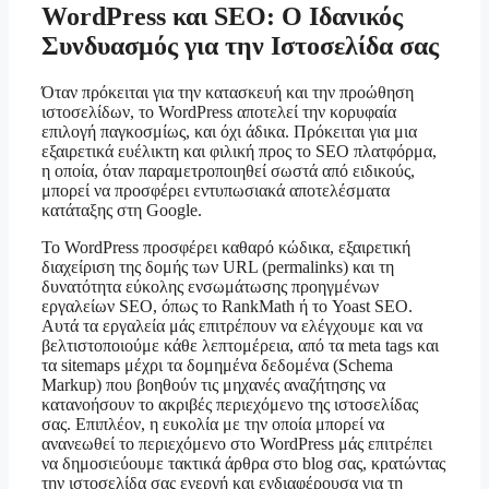
WordPress και SEO: Ο Ιδανικός
Συνδυασμός για την Ιστοσελίδα σας
Όταν πρόκειται για την κατασκευή και την προώθηση
ιστοσελίδων, το WordPress αποτελεί την κορυφαία
επιλογή παγκοσμίως, και όχι άδικα. Πρόκειται για μια
εξαιρετικά ευέλικτη και φιλική προς το SEO πλατφόρμα,
η οποία, όταν παραμετροποιηθεί σωστά από ειδικούς,
μπορεί να προσφέρει εντυπωσιακά αποτελέσματα
κατάταξης στη Google.
Το WordPress προσφέρει καθαρό κώδικα, εξαιρετική
διαχείριση της δομής των URL (permalinks) και τη
δυνατότητα εύκολης ενσωμάτωσης προηγμένων
εργαλείων SEO, όπως το RankMath ή το Yoast SEO.
Αυτά τα εργαλεία μάς επιτρέπουν να ελέγχουμε και να
βελτιστοποιούμε κάθε λεπτομέρεια, από τα meta tags και
τα sitemaps μέχρι τα δομημένα δεδομένα (Schema
Markup) που βοηθούν τις μηχανές αναζήτησης να
κατανοήσουν το ακριβές περιεχόμενο της ιστοσελίδας
σας. Επιπλέον, η ευκολία με την οποία μπορεί να
ανανεωθεί το περιεχόμενο στο WordPress μάς επιτρέπει
να δημοσιεύουμε τακτικά άρθρα στο blog σας, κρατώντας
την ιστοσελίδα σας ενεργή και ενδιαφέρουσα για τη