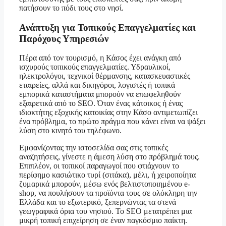
πατήσουν το πόδι τους στο νησί.
Ανάπτυξη για Τοπικούς Επαγγελματίες και
Παρόχους Υπηρεσιών
Πέρα από τον τουρισμό, η Κάσος έχει ανάγκη από
ισχυρούς τοπικούς επαγγελματίες. Υδραυλικοί,
ηλεκτρολόγοι, τεχνικοί θέρμανσης, κατασκευαστικές
εταιρείες, αλλά και δικηγόροι, λογιστές ή τοπικά
εμπορικά καταστήματα μπορούν να επωφεληθούν
εξαιρετικά από το SEO. Όταν ένας κάτοικος ή ένας
ιδιοκτήτης εξοχικής κατοικίας στην Κάσο αντιμετωπίζει
ένα πρόβλημα, το πρώτο πράγμα που κάνει είναι να ψάξει
λύση στο κινητό του τηλέφωνο.
Εμφανίζοντας την ιστοσελίδα σας στις τοπικές
αναζητήσεις, γίνεστε η άμεση λύση στο πρόβλημά τους.
Επιπλέον, οι τοπικοί παραγωγοί που φτιάχνουν το
περίφημο κασιώτικο τυρί (σιτάκα), μέλι, ή χειροποίητα
ζυμαρικά μπορούν, μέσω ενός βελτιστοποιημένου e-
shop, να πουλήσουν τα προϊόντα τους σε ολόκληρη την
Ελλάδα και το εξωτερικό, ξεπερνώντας τα στενά
γεωγραφικά όρια του νησιού. Το SEO μετατρέπει μια
μικρή τοπική επιχείρηση σε έναν παγκόσμιο παίκτη.