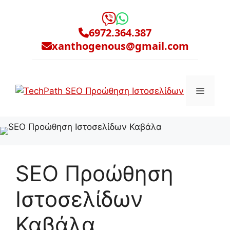
Μετάβαση
σε
6972.364.387
περιεχόμενο
xanthogenous@gmail.com
Μενο
SEO Προώθηση
Ιστοσελίδων
Καβάλα