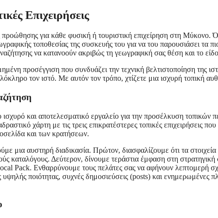
ικές Επιχειρήσεις
προώθησης για κάθε φυσική ή τουριστική επιχείρηση στη Μύκονο. Ότ
ωγραφικής τοποθεσίας της συσκευής του για να του παρουσιάσει τα πιο
 αναζήτησης να κατανοούν ακριβώς τη γεωγραφική σας θέση και το εί
μημένη προσέγγιση που συνδυάζει την τεχνική βελτιστοποίηση της ιστ
όκληρο τον ιστό. Με αυτόν τον τρόπο, χτίζετε μια ισχυρή τοπική αυθ
ναζήτηση
ιο ισχυρό και αποτελεσματικό εργαλείο για την προσέλκυση τοπικών π
δραστικό χάρτη με τις τρεις επικρατέστερες τοπικές επιχειρήσεις πο
οσελίδα και των κρατήσεων.
θούμε μια αυστηρή διαδικασία. Πρώτον, διασφαλίζουμε ότι τα στοιχε
ύς καταλόγους. Δεύτερον, δίνουμε τεράστια έμφαση στη στρατηγική σ
ocal Pack. Ενθαρρύνουμε τους πελάτες σας να αφήνουν λεπτομερή σχ
ς υψηλής ποιότητας, συχνές δημοσιεύσεις (posts) και ενημερωμένες πλ
ο