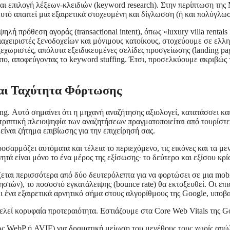
ι επιλογή λέξεων-κλειδιών (keyword research). Στην περίπτωση της 
 Αυτό απαιτεί μια εξαιρετικά στοχευμένη και δίγλωσση (ή και πολύγλω
ηλή πρόθεση αγοράς (transactional intent), όπως «luxury villa renta
 διαχειριστές ξενοδοχείων και μόνιμους κατοίκους, στοχεύουμε σε ε
ριστές, απόλυτα εξειδικευμένες σελίδες προσγείωσης (landing page
ρόπο, αποφεύγοντας το keyword stuffing. Έτσι, προσελκύουμε ακριβώς
και Ταχύτητα Φόρτωσης
xing. Αυτό σημαίνει ότι η μηχανή αναζήτησης αξιολογεί, κατατάσσει κ
τριπτική πλειοψηφία των αναζητήσεων πραγματοποιείται από τουρίστες
είναι ζήτημα επιβίωσης για την επιχείρησή σας.
οσαρμόζει αυτόματα και τέλεια το περιεχόμενο, τις εικόνες και τα μ
ητά είναι μόνο το ένα μέρος της εξίσωσης· το δεύτερο και εξίσου κρί
ζεται περισσότερα από δύο δευτερόλεπτα για να φορτώσει σε μια mob
ηστών), το ποσοστό εγκατάλειψης (bounce rate) θα εκτοξευθεί. Οι επ
ι ένα εξαιρετικά αρνητικό σήμα στους αλγορίθμους της Google, υποβα
ελεί κορυφαία προτεραιότητα. Εστιάζουμε στα Core Web Vitals της G
ς WebP ή AVIF) για δραματική μείωση του μεγέθους τους χωρίς απώλ