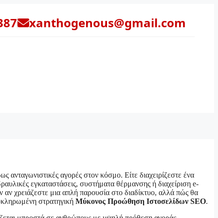
387
xanthogenous@gmail.com
ρως ανταγωνιστικές αγορές στον κόσμο. Είτε διαχειρίζεστε ένα
υδραυλικές εγκαταστάσεις, συστήματα θέρμανσης ή διαχείριση e-
ν αν χρειάζεστε μια απλή παρουσία στο διαδίκτυο, αλλά πώς θα
λοκληρωμένη στρατηγική
Μύκονος Προώθηση Ιστοσελίδων SEO
.
ίζεται μπροστά σε ανθρώπους με υψηλή πρόθεση αγοράς.