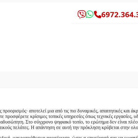
6972.364.
προορισμός· αποτελεί μια από τις πιο δυναμικές, απαιτητικές και άκ
ίτε προσφέρετε κρίσιμες τοπικές υπηρεσίες όπως τεχνικές εργασίες, 
 αδυσώπητη. Στο σύγχρονο ψηφιακό τοπίο, το ερώτημα δεν είναι πλέο
οτικούς πελάτες. Η απάντηση σε αυτή την πρόκληση κρύβεται στην ο
οδική, μακροπρόθεσμη προσέγγιση, ώστε η επιχείρησή σας να εμφαν