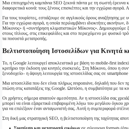
Μια επιτυχημένη καμπάνια SEO ξεκινά πάντα με τη σωστή έρευνα κα
διαφορετικά κοινά: τους ξένους επισκέπτες και την εγχώρια αγορά.
Για τους τουρίστες, εστιάζουμε σε αγγλικούς όρους αναζήτησης με υψ
Για την εγχώρια αγορά, η οποία περιλαμβάνει ιδιοκτήτες ακινήτων,
Μύκονος» ή «συντήρηση κλιματιστικών Μύκονος». Δημιουργούμε ξεχω
στους τίτλους, στις επικεφαλίδες και στο περιεχόμενο με φυσικό τ
τα ποσοστά μετατροπής.
Βελτιστοποίηση Ιστοσελίδων για Κινητά 
Το, η Google λειτουργεί αποκλειστικά με βάση το mobile-first inde
κριτήριο την έκδοση για κινητές συσκευές. Στη Μύκονο, όπου η συν
ξενοδοχείο– η άψογη λειτουργία της ιστοσελίδας σας σε smartphone 
Μια ιστοσελίδα που δεν είναι πλήρως responsive, δηλαδή που δεν πρ
πτώση στις κατατάξεις της Google. Ωστόσο, η συμβατότητα με τα κιν
Οι χρήστες σήμερα απαιτούν αμεσότητα. Αν η ιστοσελίδα σας χρειά
μπορεί να είναι εξαιρετικά επιβαρυμένη λόγω του μεγάλου όγκου χρ
για να επιλέξουν έναν ανταγωνιστή σας. Αυτή η συμπεριφορά στέλνε
Στη δική μας στρατηγική SEO, η βελτιστοποίηση της ταχύτητας αποτ
Συμπίεση και μετατροπή εικόνων
σε σύγχρονα formats (όπω