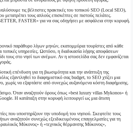
ναλύσουμε τις βέλτιστες πρακτικές του τοπικού SEO (Local SEO),
ου μετατρέπει τους απλούς επισκέπτες σε πιστούς πελάτες.
, BETTER, FASTER» για να σας οδηγήσει με ασφάλεια στην κορυφή.
χρονικό παράθυρο λίγων μηνών, εκατομμύρια τουρίστες από κάθε
και τοπικές υπηρεσίες. Ωστόσο, η διαδικασία λήψης αποφάσεων
όδι τους στο νησί των ανέμων. Αν η ιστοσελίδα σας δεν εμφανίζεται
γοράς.
τική επένδυση για τη βιωσιμότητα και την ανάπτυξη της
λις εξαντληθεί το διαφημιστικό σας budget, το SEO χτίζει μια
νο, χωρίς να εξαρτάστε από συνεχώς αυξανόμενα κόστη διαφήμισης.
άσιμο. Όταν αναζητούν όρους όπως «best luxury villas Mykonos» ή
 Google. Η κατάταξη στην κορυφή λειτουργεί ως μια άτυπη
ατίες που υποστηρίζουν την υποδομή του νησιού. Σκεφτείτε τους
κινήτων αναζητούν συνεχώς εξειδικευμένους επαγγελματίες για τη
«υδραυλικός Μύκονος» ή «τεχνικός θέρμανσης Μύκονος»,