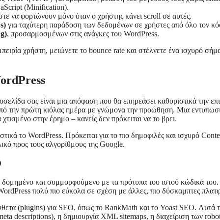
cript (Minification).
ώστε να φορτώνουν μόνο όταν ο χρήστης κάνει scroll σε αυτές.
s)
για ταχύτερη παράδοση των δεδομένων σε χρήστες από όλο τον κό
g)
, προσαρμοσμένων στις ανάγκες του WordPress.
ειρία χρήστη, μειώνετε το bounce rate και στέλνετε ένα ισχυρό σήμα
ordPress
οσελίδα σας είναι μια απόφαση που θα επηρεάσει καθοριστικά την ε
 από την πρώτη κιόλας ημέρα με γνώμονα την προώθηση. Μια εντυπωσια
χτισμένο στην έρημο – κανείς δεν πρόκειται να το βρει.
ιστικά το WordPress. Πρόκειται για το πιο δημοφιλές και ισχυρό Co
λικό προς τους αλγορίθμους της Google.
O
ά δομημένο και συμμορφούμενο με τα πρότυπα του ιστού κώδικά του.
WordPress πολύ πιο εύκολα σε σχέση με άλλες, πιο δύσκαμπτες πλατφ
ετα (plugins) για SEO, όπως το RankMath και το Yoast SEO. Αυτά τ
(meta descriptions), η δημιουργία XML sitemaps, η διαχείριση των r