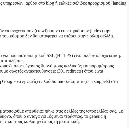
ς υπηρεσιών, άρθρα στο blog ή ειδικές σελίδες προορισμού (landing
ν να ανιχνεύσουν (crawl) και να ευρετηριάσουν (index) την
ο του κόσμου δεν θα καταφέρει να φτάσει στην πρώτη σελίδα.
 έγκυρου πιστοποιητικού SSL (HTTPS) είναι πλέον υποχρεωτική.
κατάταξή σας.
mykonos), αποφεύγοντας δυσνόητους κωδικούς και παραμέτρους.
ε σωστές ανακατευθύνσεις (301 redirects) όπου είναι
 Google να εμφανίζει πλούσια αποσπάσματα (rich snippets) στα
ατοποιούμε απευθείας πάνω στις σελίδες της ιστοσελίδας σας, με
κονο, όπου ο ανταγωνισμός είναι τεράστιος, το generic ή
τών και τους καθοδηγεί προς τη μετατροπή.