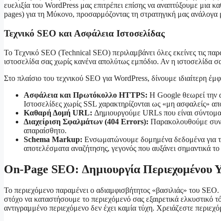
ευελιξία του WordPress μας επιτρέπει επίσης να αναπτύξουμε μια κ
pages) για τη Μύκονο, προσαρμόζοντας τη στρατηγική μας ανάλογα μ
Τεχνικό SEO και Ασφάλεια Ιστοσελίδας
Το Τεχνικό SEO (Technical SEO) περιλαμβάνει όλες εκείνες τις παρα
ιστοσελίδα σας χωρίς κανένα απολύτως εμπόδιο. Αν η ιστοσελίδα σ
Στο πλαίσιο του τεχνικού SEO για WordPress, δίνουμε ιδιαίτερη έμφ
Ασφάλεια και Πρωτόκολλο HTTPS:
Η Google θεωρεί την 
Ιστοσελίδες χωρίς SSL χαρακτηρίζονται ως «μη ασφαλείς» από
Καθαρή Δομή URL:
Δημιουργούμε URLs που είναι σύντομα, π
Διαχείριση Σφαλμάτων (404 Errors):
Παρακολουθούμε συνεχ
απαραίσθητο.
Schema Markup:
Ενσωματώνουμε δομημένα δεδομένα για τοπι
αποτελέσματα αναζήτησης, γεγονός που αυξάνει σημαντικά το
On-Page SEO: Δημιουργία Περιεχομένου 
Το περιεχόμενο παραμένει ο αδιαμφισβήτητος «βασιλιάς» του SEO. 
στόχο να καταστήσουμε το περιεχόμενό σας εξαιρετικά ελκυστικό τόσ
αντιγραμμένο περιεχόμενο δεν έχει καμία τύχη. Χρειάζεστε περιεχό