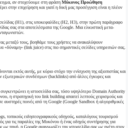
άδειγμα, αν στοχεύουμε στη φράση
Μύκονος Προώθηση
ρει στην επιχείρηση και γιατί η δική μας προσέγγιση είναι η πλέον
 σελίδας (H1), στις υποκεφαλίδες (H2, H3), στην πρώτη παράγραφο
σελίδας σας στα αποτελέσματα της Google. Μια ελκυστική μετα-
ανταγωνιστών.
 σας μεταξύ τους, βοηθάμε τους χρήστες να ανακαλύψουν
 «δύναμη» (link juice) στις πιο σημαντικές σελίδες υπηρεσιών σας.
ονται εκτός αυτής, με κύριο στόχο την ενίσχυση της αξιοπιστίας και
κών εξωτερικών συνδέσμων (backlinks) από άλλες έγκυρες και
ς συγκεντρώνει η ιστοσελίδα σας, τόσο υψηλότερο Domain Authority
υ, η στρατηγική του link building απαιτεί λεπτούς χειρισμούς και
ε αυστηρές ποινές από τη Google (Google Sandbox ή αλγοριθμικές
logs, τοπικούς ειδησεογραφικούς οδηγούς, καταλόγους τουρισμού
ς για τις παραλίες της Μυκόνου ή ένας οδηγός συντήρησης για
ας ως πηγή, η Google αναγνωρίζει την ιστοσελίδα σας ως ηγέτη στον