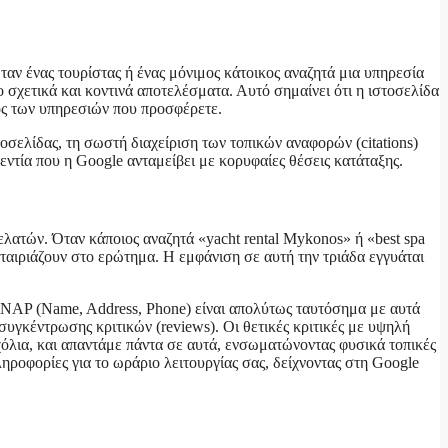
αν ένας τουρίστας ή ένας μόνιμος κάτοικος αναζητά μια υπηρεσία
 σχετικά και κοντινά αποτελέσματα. Αυτό σημαίνει ότι η ιστοσελίδα
δος των υπηρεσιών που προσφέρετε.
οσελίδας, τη σωστή διαχείριση των τοπικών αναφορών (citations)
εντία που η Google ανταμείβει με κορυφαίες θέσεις κατάταξης.
ελατών. Όταν κάποιος αναζητά «yacht rental Mykonos» ή «best spa
υ ταιριάζουν στο ερώτημα. Η εμφάνιση σε αυτή την τριάδα εγγυάται
ία NAP (Name, Address, Phone) είναι απολύτως ταυτόσημα με αυτά
υγκέντρωσης κριτικών (reviews). Οι θετικές κριτικές με υψηλή
όλια, και απαντάμε πάντα σε αυτά, ενσωματώνοντας φυσικά τοπικές
ηροφορίες για το ωράριο λειτουργίας σας, δείχνοντας στη Google