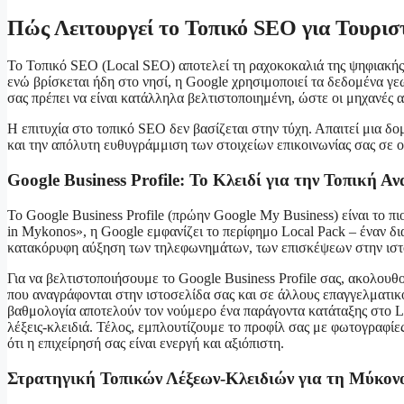
Πώς Λειτουργεί το Τοπικό SEO για Τουριστ
Το Τοπικό SEO (Local SEO) αποτελεί τη ραχοκοκαλιά της ψηφιακής 
ενώ βρίσκεται ήδη στο νησί, η Google χρησιμοποιεί τα δεδομένα γε
σας πρέπει να είναι κατάλληλα βελτιστοποιημένη, ώστε οι μηχανές
Η επιτυχία στο τοπικό SEO δεν βασίζεται στην τύχη. Απαιτεί μια δο
και την απόλυτη ευθυγράμμιση των στοιχείων επικοινωνίας σας σε ολ
Google Business Profile: Το Κλειδί για την Τοπική Α
Το Google Business Profile (πρώην Google My Business) είναι το π
in Mykonos», η Google εμφανίζει το περίφημο Local Pack – έναν δια
κατακόρυφη αύξηση των τηλεφωνημάτων, των επισκέψεων στην ιστ
Για να βελτιστοποιήσουμε το Google Business Profile σας, ακολου
που αναγράφονται στην ιστοσελίδα σας και σε άλλους επαγγελματικο
βαθμολογία αποτελούν τον νούμερο ένα παράγοντα κατάταξης στο L
λέξεις-κλειδιά. Τέλος, εμπλουτίζουμε το προφίλ σας με φωτογραφίε
ότι η επιχείρησή σας είναι ενεργή και αξιόπιστη.
Στρατηγική Τοπικών Λέξεων-Κλειδιών για τη Μύκον