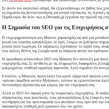
Σε αυτόν τον αναλυτικό οδηγό, θα εξερευνήσουμε σε βάθος πώς μπο
τη σημασία της βελτιστοποίησης για κινητά τηλέφωνα, τις τεχνικές 
Παράλληλα, θα δείτε πώς η Divramis.gr εγγυάται την πρωτιά της
Η Σημασία του SEO για τις Επιχειρήσεις 
Η επιχειρηματικότητα στη Μύκονο χαρακτηρίζεται από μια μοναδική
γωνιά του πλανήτη κατακλύζουν το νησί, έτοιμοι να ξοδέψουν σημαν
ξεκινά πολύ νωρίτερα. Οι ταξιδιώτες σχεδιάζουν το ταξίδι τους, αν
στις πρώτες θέσεις της Google κατά τη διάρκεια αυτού του κρίσιμου
Η προώθηση ιστοσελίδων SEO στη Μύκονο δεν αποτελεί μια απλή πολ
επιχείρησής σας. Σε αντίθεση με τις πληρωμένες διαφημίσεις (Goog
μακροχρόνια, σταθερή οργανική παρουσία. Αυτό σημαίνει ότι συνεχ
Επιπλέον, η Μύκονος προσελκύει ένα κοινό εξαιρετικά υψηλού εισοδ
«private chauffeur service Mykonos», τείνουν να εμπιστεύονται σχ
πιστοποίηση αξιοπιστίας και κύρους για την επιχείρησή σας.
Αλλά το SEO δεν αφορά μόνο τις τουριστικές επιχειρήσεις. Η ανάγκ
υδραυλικούς, τους ψυκτικούς, τους ηλεκτρολόγους ή τις εταιρείες αν
συντήρηση και την προετοιμασία των ακινήτων τους πριν από την έ
διασφαλίζετε σταθερή ροή εργασιών όλο τον χρόνο.