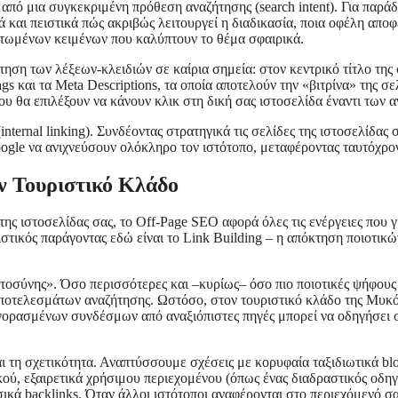
 από μια συγκεκριμένη πρόθεση αναζήτησης (search intent). Για παρ
ά και πειστικά πώς ακριβώς λειτουργεί η διαδικασία, ποια οφέλη αποφέ
ατωμένων κειμένων που καλύπτουν το θέμα σφαιρικά.
ηση των λέξεων-κλειδιών σε καίρια σημεία: στον κεντρικό τίτλο της
ags και τα Meta Descriptions, τα οποία αποτελούν την «βιτρίνα» της 
υ θα επιλέξουν να κάνουν κλικ στη δική σας ιστοσελίδα έναντι των 
ernal linking). Συνδέοντας στρατηγικά τις σελίδες της ιστοσελίδας
ogle να ανιχνεύσουν ολόκληρο τον ιστότοπο, μεταφέροντας ταυτόχρονα
ν Τουριστικό Κλάδο
 ιστοσελίδας σας, το Off-Page SEO αφορά όλες τις ενέργειες που γίν
ριστικός παράγοντας εδώ είναι το Link Building – η απόκτηση ποιοτι
στοσύνης». Όσο περισσότερες και –κυρίως– όσο πιο ποιοτικές ψήφου
αποτελεσμάτων αναζήτησης. Ωστόσο, στον τουριστικό κλάδο της Μυκόνο
ορασμένων συνδέσμων από αναξιόπιστες πηγές μπορεί να οδηγήσει σ
αι τη σχετικότητα. Αναπτύσσουμε σχέσεις με κορυφαία ταξιδιωτικά b
ύ, εξαιρετικά χρήσιμου περιεχομένου (όπως ένας διαδραστικός οδηγό
σικά backlinks. Όταν άλλοι ιστότοποι αναφέρονται στο περιεχόμενό σ