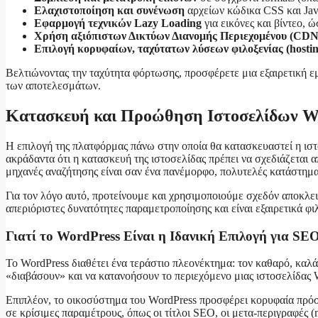
Ελαχιστοποίηση και συνένωση
αρχείων κώδικα CSS και JavaS
Εφαρμογή τεχνικών Lazy Loading
για εικόνες και βίντεο, 
Χρήση αξιόπιστων Δικτύων Διανομής Περιεχομένου (CDN
Επιλογή κορυφαίων, ταχύτατων λύσεων φιλοξενίας (hostin
Βελτιώνοντας την ταχύτητα φόρτωσης, προσφέρετε μια εξαιρετική εμπ
των αποτελεσμάτων.
Κατασκευή και Προώθηση Ιστοσελίδων W
Η επιλογή της πλατφόρμας πάνω στην οποία θα κατασκευαστεί η ιστ
ακράδαντα ότι η κατασκευή της ιστοσελίδας πρέπει να σχεδιάζεται
μηχανές αναζήτησης είναι σαν ένα πανέμορφο, πολυτελές κατάστημα 
Για τον λόγο αυτό, προτείνουμε και χρησιμοποιούμε σχεδόν αποκλε
απεριόριστες δυνατότητες παραμετροποίησης και είναι εξαιρετικά φι
Γιατί το WordPress Είναι η Ιδανική Επιλογή για SE
Το WordPress διαθέτει ένα τεράστιο πλεονέκτημα: τον καθαρό, καλ
«διαβάσουν» και να κατανοήσουν το περιεχόμενο μιας ιστοσελίδας 
Επιπλέον, το οικοσύστημα του WordPress προσφέρει κορυφαία πρόσθ
σε κρίσιμες παραμέτρους, όπως οι τίτλοι SEO, οι μετα-περιγραφές 