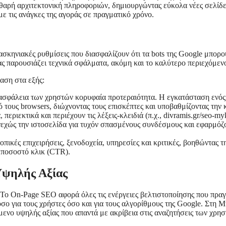
αθαρή αρχιτεκτονική πληροφοριών, δημιουργώντας εύκολα νέες σελίδε
ε τις ανάγκες της αγοράς σε πραγματικό χρόνο.
σκηνιακές ρυθμίσεις που διασφαλίζουν ότι τα bots της Google μπορού
ας παρουσιάζει τεχνικά σφάλματα, ακόμη και το καλύτερο περιεχόμεν
αση στα εξής:
ασφάλεια των χρηστών κορυφαία προτεραιότητα. Η εγκατάσταση ενός
 τους browsers, διώχνοντας τους επισκέπτες και υποβαθμίζοντας την 
εριεκτικά και περιέχουν τις λέξεις-κλειδιά (π.χ., divramis.gr/seo-
ώς την ιστοσελίδα για τυχόν σπασμένους συνδέσμους και εφαρμόζουμ
κές επιχειρήσεις, ξενοδοχεία, υπηρεσίες και κριτικές, βοηθώντας τη
 ποσοστό κλικ (CTR).
Υψηλής Αξίας
Το On-Page SEO αφορά όλες τις ενέργειες βελτιστοποίησης που πραγμ
ο για τους χρήστες όσο και για τους αλγορίθμους της Google. Στη Μύ
μενο υψηλής αξίας που απαντά με ακρίβεια στις αναζητήσεις των χρησ