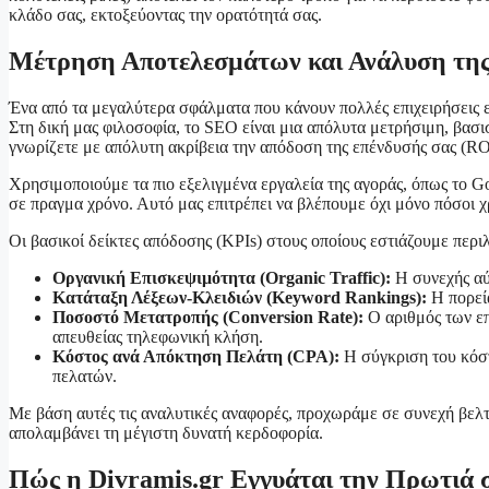
κλάδο σας, εκτοξεύοντας την ορατότητά σας.
Μέτρηση Αποτελεσμάτων και Ανάλυση της
Ένα από τα μεγαλύτερα σφάλματα που κάνουν πολλές επιχειρήσεις ε
Στη δική μας φιλοσοφία, το SEO είναι μια απόλυτα μετρήσιμη, βασι
γνωρίζετε με απόλυτη ακρίβεια την απόδοση της επένδυσής σας (RO
Χρησιμοποιούμε τα πιο εξελιγμένα εργαλεία της αγοράς, όπως το Go
σε πραγμα χρόνο. Αυτό μας επιτρέπει να βλέπουμε όχι μόνο πόσοι χ
Οι βασικοί δείκτες απόδοσης (KPIs) στους οποίους εστιάζουμε περ
Οργανική Επισκεψιμότητα (Organic Traffic):
Η συνεχής αύ
Κατάταξη Λέξεων-Κλειδιών (Keyword Rankings):
Η πορεία
Ποσοστό Μετατροπής (Conversion Rate):
Ο αριθμός των επ
απευθείας τηλεφωνική κλήση.
Κόστος ανά Απόκτηση Πελάτη (CPA):
Η σύγκριση του κόστ
πελατών.
Με βάση αυτές τις αναλυτικές αναφορές, προχωράμε σε συνεχή βελτ
απολαμβάνει τη μέγιστη δυνατή κερδοφορία.
Πώς η Divramis.gr Εγγυάται την Πρωτιά 