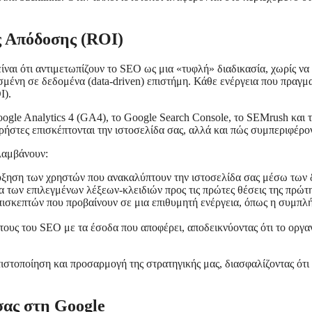
 Απόδοσης (ROI)
ίναι ότι αντιμετωπίζουν το SEO ως μια «τυφλή» διαδικασία, χωρίς ν
σμένη σε δεδομένα (data-driven) επιστήμη. Κάθε ενέργεια που πραγμα
I).
ogle Analytics 4 (GA4), το Google Search Console, το SEMrush και τ
ρήστες επισκέπτονται την ιστοσελίδα σας, αλλά και πώς συμπεριφέρο
ιλαμβάνουν:
ξηση των χρηστών που ανακαλύπτουν την ιστοσελίδα σας μέσω των 
 των επιλεγμένων λέξεων-κλειδιών προς τις πρώτες θέσεις της πρώτη
ισκεπτών που προβαίνουν σε μια επιθυμητή ενέργεια, όπως η συμπλ
ους του SEO με τα έσοδα που αποφέρει, αποδεικνύοντας ότι το οργα
ιστοποίηση και προσαρμογή της στρατηγικής μας, διασφαλίζοντας ότι
σας στη Google