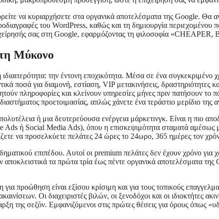
ρείτε να κυριαρχήσετε στα οργανικά αποτελέσματα της Google. Θα α
προδιαγραφές του WordPress, καθώς και τη δημιουργία περιεχομένου π
 επιχείρησής σας στη Google, εφαρμόζοντας τη φιλοσοφία «CHEAPER
στη Μύκονο
 ιδιαιτερότητα: την έντονη εποχικότητα. Μέσα σε ένα συγκεκριμένο 
τικά ποσά για διαμονή, εστίαση, VIP μετακινήσεις, δραστηριότητες 
αζητούν πληροφορίες και κλείνουν υπηρεσίες μήνες πριν πατήσουν το π
 διαστήματος προετοιμασίας, απλώς χάνετε ένα τεράστιο μερίδιο της α
υτέλεια ή μια δευτερεύουσα ενέργεια μάρκετινγκ. Είναι η πιο αποδο
le Ads ή Social Media Ads), όπου η επισκεψιμότητα σταματά αμέσως μό
ίζετε να προσελκύετε πελάτες 24 ώρες το 24ωρο, 365 ημέρες τον χρό
ηματικού επιπέδου. Αυτοί οι premium πελάτες δεν έχουν χρόνο για χ
εόν αποκλειστικά τα πρώτα τρία έως πέντε οργανικά αποτελέσματα της
η για προώθηση είναι εξίσου κρίσιμη και για τους τοπικούς επαγγελμ
ακαινίσεων. Οι διαχειριστές βιλών, οι ξενοδόχοι και οι ιδιοκτήτες α
ναρξη της σεζόν. Εμφανιζόμενοι στις πρώτες θέσεις για όρους όπως 