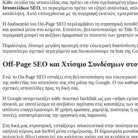
Κάθε σελίδα της ιστοσελίδας σας πρέπει να είναι σχεδιασμένη γύρω
Ιστοσελίδων SEO
, το περιεχόμενο πρέπει να εξηγεί αναλυτικά, απλ
κατάλληλη. Αυτό επιτυγχάνεται με τη συγγραφή εκτενών, εμπεριστ
Η διαδικασία του On-Page SEO περιλαμβάνει τη στρατηγική τοποθέτ
και φυσικά μέσα στο κείμενο. Επιπλέον, βελτιστοποιούμε τα Title T
περιγραφή μπορεί να αυξήσει δραματικά το ποσοστό των χρηστών πο
Παράλληλα, δίνουμε μεγάλη προσοχή στην εσωτερική διασύνδεση (int
περισσότερο σχετικό περιεχόμενο και διευκολύνουμε τα bots της Go
Off-Page SEO και Χτίσιμο Συνδέσμων στο
Ενώ το On-Page SEO εστιάζει στη βελτιστοποίηση του εσωτερικού της
της αυθεντίας του ιστοτόπου σας στα μάτια της Google. Ο πιο καθο
σχετικές ιστοσελίδες προς τη δική σας.
Η Google αντιμετωπίζει κάθε ποιοτικό backlink ως μια «ψήφο εμπι
αποκτά, με αποτέλεσμα να ανεβαίνει ταχύτατα στις κατατάξεις των 
απόλυτο επαγγελματισμό. Η χρήση spammy, χαμηλής ποιότητας ή αγ
ποινές), καταστρέφοντας την οργανική σας παρουσία.
Στη δική μας στρατηγική, εστιάζουμε αποκλειστικά στην ποιότητα κ
υψηλού κύρους και διεθνή μέσα ενημέρωσης. Η δημιουργία μοναδικο
πολυτελείς βίλες) αποτελεί τον καλύτερο τρόπο για να κερδίσετε φυ