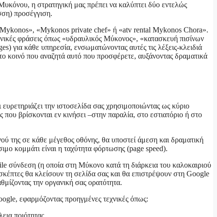
Μυκόνου, η στρατηγική μας πρέπει να καλύπτει δύο εντελώς
σση) προσέγγιση.
ls Mykonos», «Mykonos private chef» ή «atv rental Mykonos Chora».
λληνικές φράσεις όπως «υδραυλικός Μύκονος», «κατασκευή πισίνων
s) για κάθε υπηρεσία, ενσωματώνοντας αυτές τις λέξεις-κλειδιά
 το κοινό που αναζητά αυτό που προσφέρετε, αυξάνοντας δραματικά
αι ευρετηριάζει την ιστοσελίδα σας χρησιμοποιώντας ως κύριο
 που βρίσκονται εν κινήσει –στην παραλία, στο εστιατόριο ή στο
ενού της σε κάθε μέγεθος οθόνης, θα υποστεί άμεση και δραματική
σιμο κομμάτι είναι η ταχύτητα φόρτωσης (page speed).
ile σύνδεση (η οποία στη Μύκονο κατά τη διάρκεια του καλοκαιριού
ισκέπτες θα κλείσουν τη σελίδα σας και θα επιστρέψουν στη Google
θμίζοντας την οργανική σας ορατότητα.
oogle, εφαρμόζοντας προηγμένες τεχνικές όπως:
εια ποιότητας.