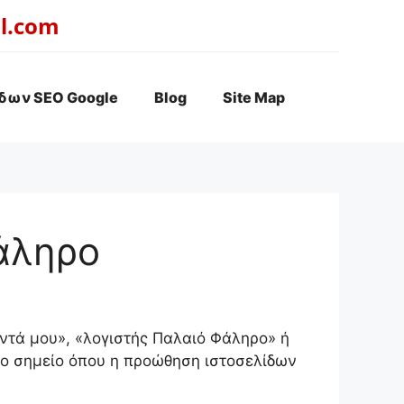
l.com
δων SEO Google
Blog
Site Map
άληρο
οντά μου», «λογιστής Παλαιό Φάληρο» ή
 το σημείο όπου η προώθηση ιστοσελίδων