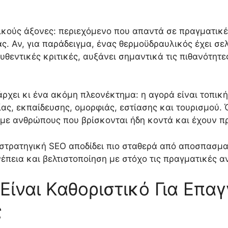
σικούς άξονες: περιεχόμενο που απαντά σε πραγματικ
ας. Αν, για παράδειγμα, ένας θερμοϋδραυλικός έχει σ
 αυθεντικές κριτικές, αυξάνει σημαντικά τις πιθανότη
άρχει κι ένα ακόμη πλεονέκτημα: η αγορά είναι τοπικ
ίας, εκπαίδευσης, ομορφιάς, εστίασης και τουρισμού.
ύουμε ανθρώπους που βρίσκονται ήδη κοντά και έχουν 
 στρατηγική SEO αποδίδει πιο σταθερά από αποσπασματ
νέπεια και βελτιστοποίηση με στόχο τις πραγματικές α
 Είναι Καθοριστικό Για Επα
ς