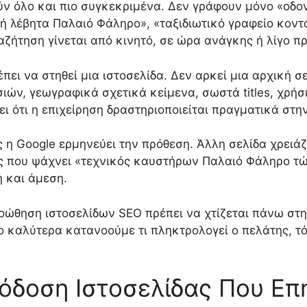
ν όλο και πιο συγκεκριμένα. Δεν γράφουν μόνο «οδον
ή λέβητα Παλαιό Φάληρο», «ταξιδιωτικό γραφείο κοντ
ζήτηση γίνεται από κινητό, σε ώρα ανάγκης ή λίγο πρ
πει να στηθεί μια ιστοσελίδα. Δεν αρκεί μια αρχική σ
ιών, γεωγραφικά σχετικά κείμενα, σωστά titles, χρήσ
ει ότι η επιχείρηση δραστηριοποιείται πραγματικά στη
 η Google ερμηνεύει την πρόθεση. Άλλη σελίδα χρειάζ
ς που ψάχνει «τεχνικός καυστήρων Παλαιό Φάληρο τώ
ή και άμεση.
ροώθηση ιστοσελίδων SEO πρέπει να χτίζεται πάνω στ
σο καλύτερα κατανοούμε τι πληκτρολογεί ο πελάτης, 
όδοση Ιστοσελίδας Που Επ