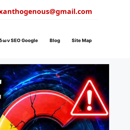
xanthogenous@gmail.com
δων SEO Google
Blog
Site Map