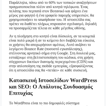
Παράλληλα, πάνω από το 60% των τοπικών αναζητήσεων
πραγματοποιείται πλέον από κινητά τηλέφωνα. Ένας
πελάτης που περπατά στον Βοτανικό και ψάχνει ένα
μέρος για φαγητό ή ένα γραφείο παροχής υπηρεσιών, θα
χρησιμοποιήσει το smartphone του. Η ιστοσελίδα σας
πρέπει να διαθέτει πλήρως responsive σχεδιασμό, δηλαδή
να προσαρμόζεται τέλεια σε κάθε μέγεθος οθόνης.
Αν η πλοήγηση στο κινητό είναι δύσκολη, αν τα κουμπιά
είναι πολύ μικρά ή αν το κείμενο δεν διαβάζεται εύκολα,
οι χρήστες θα αποχωρήσουν αμέσως. Αυτό αυξάνει το
λεγόμενο Bounce Rate (ποσοστό εγκατάλειψης),
στέλνοντας αρνητικό σήμα στη Google. Στη δουλειά μας,
εστιάζουμε στη βελτιστοποίηση του κώδικα, στη χρήση
σύγχρονων δικτύων διανομής περιεχομένου (CDN) και
στην απλοποίηση της mobile εμπειρίας, εξασφαλίζοντας
ότι η ιστοσελίδα σας θα «πετάει» σε κάθε συσκευή.
Κατασκευή Ιστοσελίδων WordPress
και SEO: Ο Απόλυτος Συνδυασμός
Επιτυχίας
Το WordPress είναι το πιο δημοφιλές σύστημα