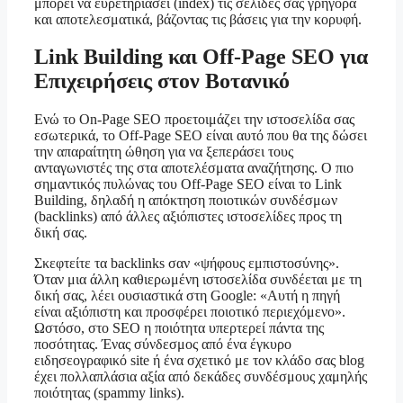
μπορεί να ευρετηριάσει (index) τις σελίδες σας γρήγορα
και αποτελεσματικά, βάζοντας τις βάσεις για την κορυφή.
Link Building και Off-Page SEO για
Επιχειρήσεις στον Βοτανικό
Ενώ το On-Page SEO προετοιμάζει την ιστοσελίδα σας
εσωτερικά, το Off-Page SEO είναι αυτό που θα της δώσει
την απαραίτητη ώθηση για να ξεπεράσει τους
ανταγωνιστές της στα αποτελέσματα αναζήτησης. Ο πιο
σημαντικός πυλώνας του Off-Page SEO είναι το Link
Building, δηλαδή η απόκτηση ποιοτικών συνδέσμων
(backlinks) από άλλες αξιόπιστες ιστοσελίδες προς τη
δική σας.
Σκεφτείτε τα backlinks σαν «ψήφους εμπιστοσύνης».
Όταν μια άλλη καθιερωμένη ιστοσελίδα συνδέεται με τη
δική σας, λέει ουσιαστικά στη Google: «Αυτή η πηγή
είναι αξιόπιστη και προσφέρει ποιοτικό περιεχόμενο».
Ωστόσο, στο SEO η ποιότητα υπερτερεί πάντα της
ποσότητας. Ένας σύνδεσμος από ένα έγκυρο
ειδησεογραφικό site ή ένα σχετικό με τον κλάδο σας blog
έχει πολλαπλάσια αξία από δεκάδες συνδέσμους χαμηλής
ποιότητας (spammy links).