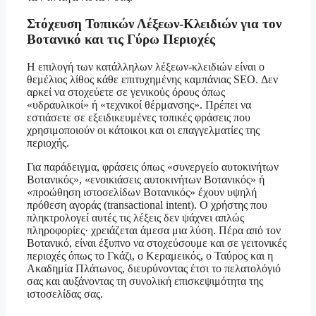
Στόχευση Τοπικών Λέξεων-Κλειδιών για τον
Βοτανικό και τις Γύρω Περιοχές
Η επιλογή των κατάλληλων λέξεων-κλειδιών είναι ο
θεμέλιος λίθος κάθε επιτυχημένης καμπάνιας SEO. Δεν
αρκεί να στοχεύετε σε γενικούς όρους όπως
«υδραυλικοί» ή «τεχνικοί θέρμανσης». Πρέπει να
εστιάσετε σε εξειδικευμένες τοπικές φράσεις που
χρησιμοποιούν οι κάτοικοι και οι επαγγελματίες της
περιοχής.
Για παράδειγμα, φράσεις όπως «συνεργείο αυτοκινήτων
Βοτανικός», «ενοικιάσεις αυτοκινήτων Βοτανικός» ή
«προώθηση ιστοσελίδων Βοτανικός» έχουν υψηλή
πρόθεση αγοράς (transactional intent). Ο χρήστης που
πληκτρολογεί αυτές τις λέξεις δεν ψάχνει απλώς
πληροφορίες· χρειάζεται άμεσα μια λύση. Πέρα από τον
Βοτανικό, είναι έξυπνο να στοχεύσουμε και σε γειτονικές
περιοχές όπως το Γκάζι, ο Κεραμεικός, ο Ταύρος και η
Ακαδημία Πλάτωνος, διευρύνοντας έτσι το πελατολόγιό
σας και αυξάνοντας τη συνολική επισκεψιμότητα της
ιστοσελίδας σας.