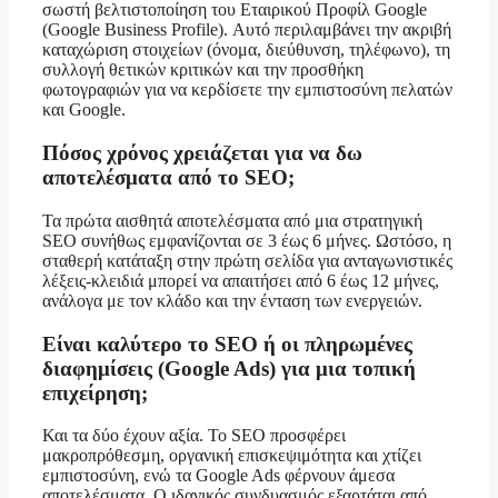
σωστή βελτιστοποίηση του Εταιρικού Προφίλ Google
(Google Business Profile). Αυτό περιλαμβάνει την ακριβή
καταχώριση στοιχείων (όνομα, διεύθυνση, τηλέφωνο), τη
συλλογή θετικών κριτικών και την προσθήκη
φωτογραφιών για να κερδίσετε την εμπιστοσύνη πελατών
και Google.
Πόσος χρόνος χρειάζεται για να δω
αποτελέσματα από το SEO;
Τα πρώτα αισθητά αποτελέσματα από μια στρατηγική
SEO συνήθως εμφανίζονται σε 3 έως 6 μήνες. Ωστόσο, η
σταθερή κατάταξη στην πρώτη σελίδα για ανταγωνιστικές
λέξεις-κλειδιά μπορεί να απαιτήσει από 6 έως 12 μήνες,
ανάλογα με τον κλάδο και την ένταση των ενεργειών.
Είναι καλύτερο το SEO ή οι πληρωμένες
διαφημίσεις (Google Ads) για μια τοπική
επιχείρηση;
Και τα δύο έχουν αξία. Το SEO προσφέρει
μακροπρόθεσμη, οργανική επισκεψιμότητα και χτίζει
εμπιστοσύνη, ενώ τα Google Ads φέρνουν άμεσα
αποτελέσματα. Ο ιδανικός συνδυασμός εξαρτάται από