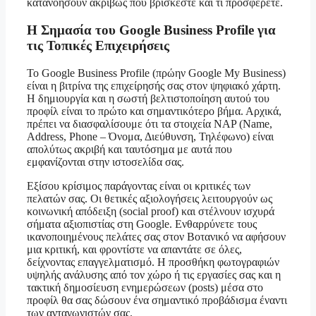
κατανοήσουν ακριβώς πού βρίσκεστε και τι προσφέρετε.
Η Σημασία του Google Business Profile για
τις Τοπικές Επιχειρήσεις
Το Google Business Profile (πρώην Google My Business)
είναι η βιτρίνα της επιχείρησής σας στον ψηφιακό χάρτη.
Η δημιουργία και η σωστή βελτιστοποίηση αυτού του
προφίλ είναι το πρώτο και σημαντικότερο βήμα. Αρχικά,
πρέπει να διασφαλίσουμε ότι τα στοιχεία NAP (Name,
Address, Phone – Όνομα, Διεύθυνση, Τηλέφωνο) είναι
απολύτως ακριβή και ταυτόσημα με αυτά που
εμφανίζονται στην ιστοσελίδα σας.
Εξίσου κρίσιμος παράγοντας είναι οι κριτικές των
πελατών σας. Οι θετικές αξιολογήσεις λειτουργούν ως
κοινωνική απόδειξη (social proof) και στέλνουν ισχυρά
σήματα αξιοπιστίας στη Google. Ενθαρρύνετε τους
ικανοποιημένους πελάτες σας στον Βοτανικό να αφήσουν
μια κριτική, και φροντίστε να απαντάτε σε όλες,
δείχνοντας επαγγελματισμό. Η προσθήκη φωτογραφιών
υψηλής ανάλυσης από τον χώρο ή τις εργασίες σας και η
τακτική δημοσίευση ενημερώσεων (posts) μέσα στο
προφίλ θα σας δώσουν ένα σημαντικό προβάδισμα έναντι
των ανταγωνιστών σας.