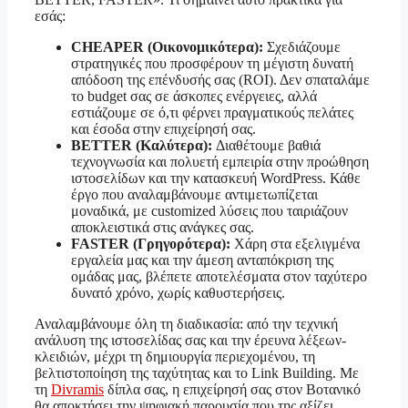
εσάς:
CHEAPER (Οικονομικότερα):
Σχεδιάζουμε
στρατηγικές που προσφέρουν τη μέγιστη δυνατή
απόδοση της επένδυσής σας (ROI). Δεν σπαταλάμε
το budget σας σε άσκοπες ενέργειες, αλλά
εστιάζουμε σε ό,τι φέρνει πραγματικούς πελάτες
και έσοδα στην επιχείρησή σας.
BETTER (Καλύτερα):
Διαθέτουμε βαθιά
τεχνογνωσία και πολυετή εμπειρία στην προώθηση
ιστοσελίδων και την κατασκευή WordPress. Κάθε
έργο που αναλαμβάνουμε αντιμετωπίζεται
μοναδικά, με customized λύσεις που ταιριάζουν
αποκλειστικά στις ανάγκες σας.
FASTER (Γρηγορότερα):
Χάρη στα εξελιγμένα
εργαλεία μας και την άμεση ανταπόκριση της
ομάδας μας, βλέπετε αποτελέσματα στον ταχύτερο
δυνατό χρόνο, χωρίς καθυστερήσεις.
Αναλαμβάνουμε όλη τη διαδικασία: από την τεχνική
ανάλυση της ιστοσελίδας σας και την έρευνα λέξεων-
κλειδιών, μέχρι τη δημιουργία περιεχομένου, τη
βελτιστοποίηση της ταχύτητας και το Link Building. Με
τη
Divramis
δίπλα σας, η επιχείρησή σας στον Βοτανικό
θα αποκτήσει την ψηφιακή παρουσία που της αξίζει,