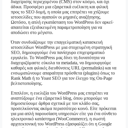
διαχείρισης περιεχομένου (CMS) στον κόσμο, και όχι
άδικα. Προσφέρει μια εξαιρετικά ευέλικτη και φιλική
προς το SEO δομή, η οποία μας επιτρέπει να χτίζουμε
ιστοσελίδες που αγαπούν οι μηχανές αναζήτησης.
Ωστόσο, η απλή εγκατάσταση του WordPress δεν αρκεί·
απαιτείται εξειδικευμένη παραμετροποίηση για να
αποδώσει στο μέγιστο.
Όταν συνδυάζουμε την επαγγελματική κατασκευή
ιστοσελίδων WordPress με μια στοχευμένη στρατηγική
SEO, δημιουργούμε ένα πανίσχυρο επιχειρηματικό
εργαλείο. Το WordPress μας δίνει τη δυνατότητα να
διαχειριζόμαστε εύκολα τα metadata, να δημιουργούμε
καθαρές και φιλικές διευθύνσεις URL (permalinks) και να
ενσωματώνουμε απαραίτητα πρόσθετα (plugins) όπως το
Rank Math ή το Yoast SEO για τον έλεγχο της On-Page
βελτιστοποίησης.
Επιπλέον, η ευελιξία του WordPress μας επιτρέπει να
αναπτύξουμε ένα εξαιρετικό blog, όπου μπορούμε να
δημοσιεύουμε άρθρα σχετικά με τον κλάδο σας,
προσελκύοντας ακόμα περισσότερο κοινό. Είτε πρόκειται
για μια απλή παρουσίαση υπηρεσιών είτε για ένα σύνθετο
ηλεκτρονικό κατάστημα (WooCommerce), η σωστή
αρχιτεκτονική του WordPress εξασφαλίζει ότι η Google