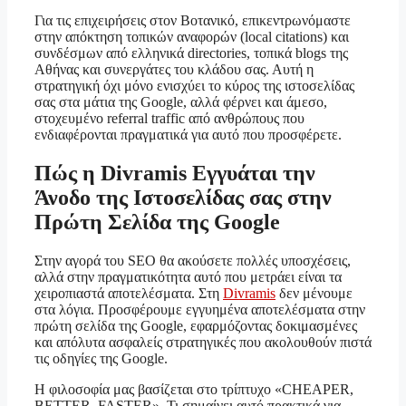
Για τις επιχειρήσεις στον Βοτανικό, επικεντρωνόμαστε
στην απόκτηση τοπικών αναφορών (local citations) και
συνδέσμων από ελληνικά directories, τοπικά blogs της
Αθήνας και συνεργάτες του κλάδου σας. Αυτή η
στρατηγική όχι μόνο ενισχύει το κύρος της ιστοσελίδας
σας στα μάτια της Google, αλλά φέρνει και άμεσο,
στοχευμένο referral traffic από ανθρώπους που
ενδιαφέρονται πραγματικά για αυτό που προσφέρετε.
Πώς η Divramis Εγγυάται την
Άνοδο της Ιστοσελίδας σας στην
Πρώτη Σελίδα της Google
Στην αγορά του SEO θα ακούσετε πολλές υποσχέσεις,
αλλά στην πραγματικότητα αυτό που μετράει είναι τα
χειροπιαστά αποτελέσματα. Στη
Divramis
δεν μένουμε
στα λόγια. Προσφέρουμε εγγυημένα αποτελέσματα στην
πρώτη σελίδα της Google, εφαρμόζοντας δοκιμασμένες
και απόλυτα ασφαλείς στρατηγικές που ακολουθούν πιστά
τις οδηγίες της Google.
Η φιλοσοφία μας βασίζεται στο τρίπτυχο «CHEAPER,
BETTER, FASTER». Τι σημαίνει αυτό πρακτικά για