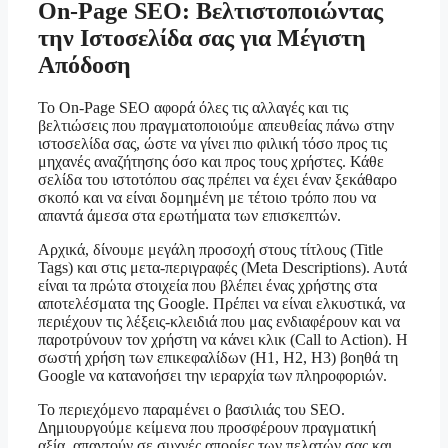
On-Page SEO: Βελτιστοποιώντας
την Ιστοσελίδα σας για Μέγιστη
Απόδοση
Το On-Page SEO αφορά όλες τις αλλαγές και τις
βελτιώσεις που πραγματοποιούμε απευθείας πάνω στην
ιστοσελίδα σας, ώστε να γίνει πιο φιλική τόσο προς τις
μηχανές αναζήτησης όσο και προς τους χρήστες. Κάθε
σελίδα του ιστοτόπου σας πρέπει να έχει έναν ξεκάθαρο
σκοπό και να είναι δομημένη με τέτοιο τρόπο που να
απαντά άμεσα στα ερωτήματα των επισκεπτών.
Αρχικά, δίνουμε μεγάλη προσοχή στους τίτλους (Title
Tags) και στις μετα-περιγραφές (Meta Descriptions). Αυτά
είναι τα πρώτα στοιχεία που βλέπει ένας χρήστης στα
αποτελέσματα της Google. Πρέπει να είναι ελκυστικά, να
περιέχουν τις λέξεις-κλειδιά που μας ενδιαφέρουν και να
παροτρύνουν τον χρήστη να κάνει κλικ (Call to Action). Η
σωστή χρήση των επικεφαλίδων (H1, H2, H3) βοηθά τη
Google να κατανοήσει την ιεραρχία των πληροφοριών.
Το περιεχόμενο παραμένει ο βασιλιάς του SEO.
Δημιουργούμε κείμενα που προσφέρουν πραγματική
αξία, απαντούν σε συχνές απορίες των πελατών σας και