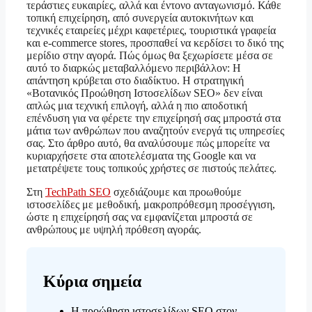
τεράστιες ευκαιρίες, αλλά και έντονο ανταγωνισμό. Κάθε
τοπική επιχείρηση, από συνεργεία αυτοκινήτων και
τεχνικές εταιρείες μέχρι καφετέριες, τουριστικά γραφεία
και e-commerce stores, προσπαθεί να κερδίσει το δικό της
μερίδιο στην αγορά. Πώς όμως θα ξεχωρίσετε μέσα σε
αυτό το διαρκώς μεταβαλλόμενο περιβάλλον: Η
απάντηση κρύβεται στο διαδίκτυο. Η στρατηγική
«Βοτανικός Προώθηση Ιστοσελίδων SEO» δεν είναι
απλώς μια τεχνική επιλογή, αλλά η πιο αποδοτική
επένδυση για να φέρετε την επιχείρησή σας μπροστά στα
μάτια των ανθρώπων που αναζητούν ενεργά τις υπηρεσίες
σας. Στο άρθρο αυτό, θα αναλύσουμε πώς μπορείτε να
κυριαρχήσετε στα αποτελέσματα της Google και να
μετατρέψετε τους τοπικούς χρήστες σε πιστούς πελάτες.
Στη
TechPath SEO
σχεδιάζουμε και προωθούμε
ιστοσελίδες με μεθοδική, μακροπρόθεσμη προσέγγιση,
ώστε η επιχείρησή σας να εμφανίζεται μπροστά σε
ανθρώπους με υψηλή πρόθεση αγοράς.
Κύρια σημεία
Η προώθηση ιστοσελίδων SEO στον