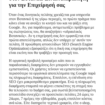
για την Επιχείρησή σας
Όταν ένας δυνητικός πελάτης χρειάζεται μια υπηρεσία
στον Βοτανικό ή τις γύρω περιοχές, το πρώτο πράγμα που
κάνει είναι να ανοίξει το κινητό του και να ψάξει στη
Google. Αν, για παράδειγμα, αντιμετωπίζει πρόβλημα με
τις σωληνώσεις του, θα αναζητήσει «υδραυλικός
Βοτανικός». Αν η επιχείρησή σας δεν εμφανίζεται στα
πρώτα αποτελέσματα, απλώς δεν υπάρχει γι’ αυτόν τον
πελάτη. Η προώθηση ιστοσελίδων SEO (Search Engine
Optimization) εξασφαλίζει ότι η δική σας επιχείρηση θα
είναι εκείνη που θα τραβήξει την προσοχή του.
Η οργανική προβολή προσφέρει κάτι που οι
παραδοσιακές διαφημίσεις δεν μπορούν να εγγυηθούν:
εμπιστοσύνη. Οι χρήστες τείνουν να εμπιστεύονται
περισσότερο τα οργανικά αποτελέσματα της Google παρά
τις πληρωμένες διαφημίσεις. Επιπλέον, η επένδυση στο
SEO έχει μακροπρόθεσμο χαρακτήρα. Ενώ η πληρωμένη
διαφήμιση σταματά να φέρνει επισκέπτες τη στιγμή που
θα τελειώσει το budget σας, μια σωστά βελτιστοποιημένη
ιστοσελίδα συνεχίζει να προσελκύει πελάτες 24 ώρες το
24ωρο, 7 ημέρες την εβδομάδα, χωρίς επιπλέον κόστος
ανά κλικ. Είτε διατηρείτε τεχνικό γραφείο, είτε e-shop,