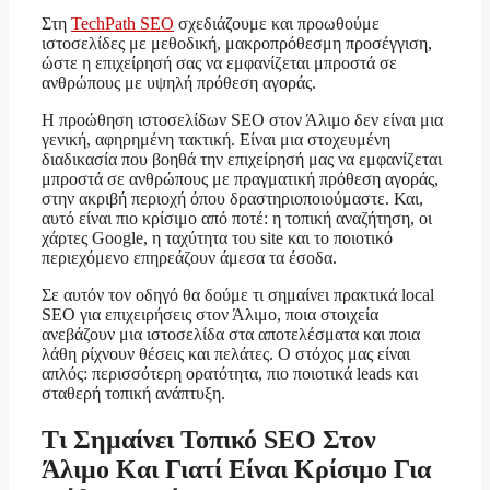
Στη
TechPath SEO
σχεδιάζουμε και προωθούμε
ιστοσελίδες με μεθοδική, μακροπρόθεσμη προσέγγιση,
ώστε η επιχείρησή σας να εμφανίζεται μπροστά σε
ανθρώπους με υψηλή πρόθεση αγοράς.
Η προώθηση ιστοσελίδων SEO στον Άλιμο δεν είναι μια
γενική, αφηρημένη τακτική. Είναι μια στοχευμένη
διαδικασία που βοηθά την επιχείρησή μας να εμφανίζεται
μπροστά σε ανθρώπους με πραγματική πρόθεση αγοράς,
στην ακριβή περιοχή όπου δραστηριοποιούμαστε. Και,
αυτό είναι πιο κρίσιμο από ποτέ: η τοπική αναζήτηση, οι
χάρτες Google, η ταχύτητα του site και το ποιοτικό
περιεχόμενο επηρεάζουν άμεσα τα έσοδα.
Σε αυτόν τον οδηγό θα δούμε τι σημαίνει πρακτικά local
SEO για επιχειρήσεις στον Άλιμο, ποια στοιχεία
ανεβάζουν μια ιστοσελίδα στα αποτελέσματα και ποια
λάθη ρίχνουν θέσεις και πελάτες. Ο στόχος μας είναι
απλός: περισσότερη ορατότητα, πιο ποιοτικά leads και
σταθερή τοπική ανάπτυξη.
Τι Σημαίνει Τοπικό SEO Στον
Άλιμο Και Γιατί Είναι Κρίσιμο Για