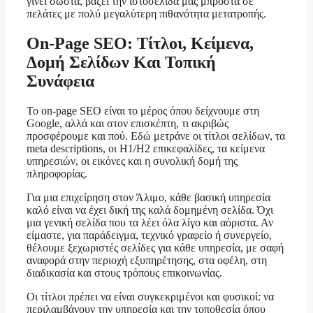
γίνει σωστά, βάζει την ιστοσελίδα μας μπροστά σε
πελάτες με πολύ μεγαλύτερη πιθανότητα μετατροπής.
On-Page SEO: Τίτλοι, Κείμενα,
Δομή Σελίδων Και Τοπική
Συνάφεια
Το on-page SEO είναι το μέρος όπου δείχνουμε στη
Google, αλλά και στον επισκέπτη, τι ακριβώς
προσφέρουμε και πού. Εδώ μετράνε οι τίτλοι σελίδων, τα
meta descriptions, οι H1/H2 επικεφαλίδες, τα κείμενα
υπηρεσιών, οι εικόνες και η συνολική δομή της
πληροφορίας.
Για μια επιχείρηση στον Άλιμο, κάθε βασική υπηρεσία
καλό είναι να έχει δική της καλά δομημένη σελίδα. Όχι
μια γενική σελίδα που τα λέει όλα λίγο και αόριστα. Αν
είμαστε, για παράδειγμα, τεχνικό γραφείο ή συνεργείο,
θέλουμε ξεχωριστές σελίδες για κάθε υπηρεσία, με σαφή
αναφορά στην περιοχή εξυπηρέτησης, στα οφέλη, στη
διαδικασία και στους τρόπους επικοινωνίας.
Οι τίτλοι πρέπει να είναι συγκεκριμένοι και φυσικοί: να
περιλαμβάνουν την υπηρεσία και την τοποθεσία όπου