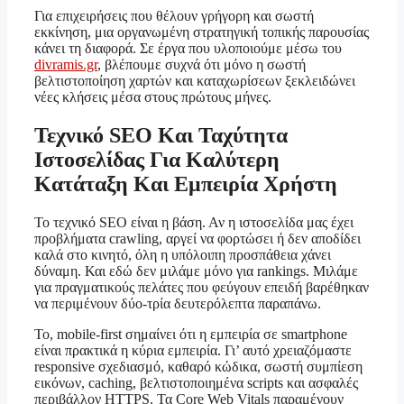
Για επιχειρήσεις που θέλουν γρήγορη και σωστή
εκκίνηση, μια οργανωμένη στρατηγική τοπικής παρουσίας
κάνει τη διαφορά. Σε έργα που υλοποιούμε μέσω του
divramis.gr
, βλέπουμε συχνά ότι μόνο η σωστή
βελτιστοποίηση χαρτών και καταχωρίσεων ξεκλειδώνει
νέες κλήσεις μέσα στους πρώτους μήνες.
Τεχνικό SEO Και Ταχύτητα
Ιστοσελίδας Για Καλύτερη
Κατάταξη Και Εμπειρία Χρήστη
Το τεχνικό SEO είναι η βάση. Αν η ιστοσελίδα μας έχει
προβλήματα crawling, αργεί να φορτώσει ή δεν αποδίδει
καλά στο κινητό, όλη η υπόλοιπη προσπάθεια χάνει
δύναμη. Και εδώ δεν μιλάμε μόνο για rankings. Μιλάμε
για πραγματικούς πελάτες που φεύγουν επειδή βαρέθηκαν
να περιμένουν δύο-τρία δευτερόλεπτα παραπάνω.
Το, mobile-first σημαίνει ότι η εμπειρία σε smartphone
είναι πρακτικά η κύρια εμπειρία. Γι’ αυτό χρειαζόμαστε
responsive σχεδιασμό, καθαρό κώδικα, σωστή συμπίεση
εικόνων, caching, βελτιστοποιημένα scripts και ασφαλές
περιβάλλον HTTPS. Τα Core Web Vitals παραμένουν