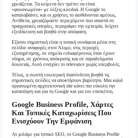
χρειάζεται. Τα κείμενα δεν πρέπει να είναι
«φουσκωμένα» με λέξεις-κλειδιά. Η Google το
καταλαβαίνει, και οι χρήστες το αισθάνονται αμέσως.
Αντίθετα, χρειαζόμαστε περιεχόμενο που απαντά σε
πραγματικές απορίες, περιγράφει την εμπειρία, δείχνει
εξειδίκευση και βοηθά στην απόφαση.
Εξίσου σημαντική είναι η τοπική συνάφεια μέσα στη
σελίδα: αναφορές στον Άλιμο, στις περιοχές
εξυπηρέτησης, σε σημεία ενδιαφέροντος όταν έχουν
νόημα, σε χρόνους απόκρισης και σε παραδείγματα
δουλειάς. Αυτό ενισχύει το relevance χωρίς υπερβολές.
Τέλος, η σωστή εσωτερική διασύνδεση βοηθά τις
σημαντικές σελίδες να αποκτήσουν βαρύτητα. Μια καλά
οργανωμένη αρχιτεκτονική site κάνει πιο εύκολη την
κατανόηση και για τη Google και για τον επισκέπτη.
Google Business Profile, Χάρτες
Και Τοπικές Καταχωρίσεις Που
Ενισχύουν Την Εμφάνιση
Αν μιλάμε για τοπικό SEO, το Google Business Profile