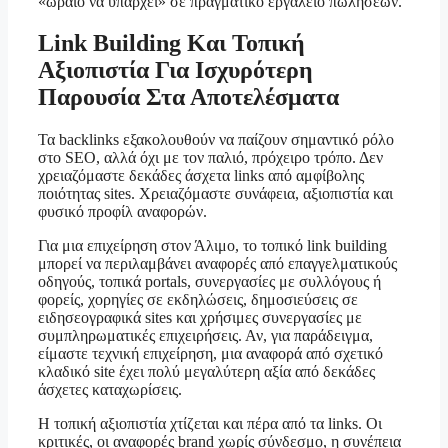
«ωραίο να υπάρχει» σε πραγματικό εργαλείο πωλήσεων.
Link Building Και Τοπική
Αξιοπιστία Για Ισχυρότερη
Παρουσία Στα Αποτελέσματα
Τα backlinks εξακολουθούν να παίζουν σημαντικό ρόλο
στο SEO, αλλά όχι με τον παλιό, πρόχειρο τρόπο. Δεν
χρειαζόμαστε δεκάδες άσχετα links από αμφίβολης
ποιότητας sites. Χρειαζόμαστε συνάφεια, αξιοπιστία και
φυσικό προφίλ αναφορών.
Για μια επιχείρηση στον Άλιμο, το τοπικό link building
μπορεί να περιλαμβάνει αναφορές από επαγγελματικούς
οδηγούς, τοπικά portals, συνεργασίες με συλλόγους ή
φορείς, χορηγίες σε εκδηλώσεις, δημοσιεύσεις σε
ειδησεογραφικά sites και χρήσιμες συνεργασίες με
συμπληρωματικές επιχειρήσεις. Αν, για παράδειγμα,
είμαστε τεχνική επιχείρηση, μια αναφορά από σχετικό
κλαδικό site έχει πολύ μεγαλύτερη αξία από δεκάδες
άσχετες καταχωρίσεις.
Η τοπική αξιοπιστία χτίζεται και πέρα από τα links. Οι
κριτικές, οι αναφορές brand χωρίς σύνδεσμο, η συνέπεια