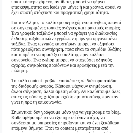
ποιοτικό περιεχόμενο, αντίθετα, μπορεί να φέρνει
επισκεψιμότητα και leads για μήνες ή και χρόνια, αρκεί να
έχει σωστή στόχευση και πραγματική χρησιμότητα.
Για τον Άλιμο, το καλύτερο περιεχόμενο συνήθως απαντά
σε συγκεκριμένες τοπικές ανάγκες και πρακτικές απορίες.
Ένα γραφείο ταξιδιών μπορεί να γράψει για διαδικασίες
έκδοσης ταξιδιωτικών εγγράφων ή tips για οργανωμένα
ταξίδια. Ένας τεχνικός καυστήρων μπορεί να εξηγήσει
πότε χρειάζεται συντήρηση, ποια είναι τα σημάδια βλάβης
και τι πρέπει να προσέξει ο πελάτης πριν καλέσει
συνεργείο. Ένα e-shop μπορεί να στοχεύσει οδηγούς
αγοράς, συγκρίσεις προϊόντων και ερωτήσεις μετά την
πώληση.
Το καλό content τραβάει επισκέπτες σε διάφορα στάδια
της διαδρομής αγοράς. Κάποιοι ψάχνουν ενημέρωση,
άλλοι σύγκριση, άλλοι άμεση λύση. Αν καλύπτουμε όλες
αυτές τις φάσεις, χτίζουμε σχέση εμπιστοσύνης πριν καν
γίνει η πρώτη επικοινωνία.
Σημαντικό: δεν γράφουμε μόνο για να γεμίσουμε το blog.
Κάθε άρθρο πρέπει να εξυπηρετεί έναν στόχο, να
συνδέεται με υπηρεσίες ή προϊόντα και να έχει ξεκάθαρα
επόμενα βήματα. Έτσι το content μετατρέπεται από