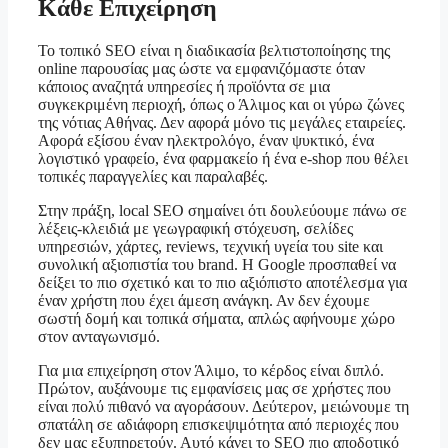
Κάθε Επιχείρηση
Το τοπικό SEO είναι η διαδικασία βελτιστοποίησης της
online παρουσίας μας ώστε να εμφανιζόμαστε όταν
κάποιος αναζητά υπηρεσίες ή προϊόντα σε μια
συγκεκριμένη περιοχή, όπως ο Άλιμος και οι γύρω ζώνες
της νότιας Αθήνας. Δεν αφορά μόνο τις μεγάλες εταιρείες.
Αφορά εξίσου έναν ηλεκτρολόγο, έναν ψυκτικό, ένα
λογιστικό γραφείο, ένα φαρμακείο ή ένα e-shop που θέλει
τοπικές παραγγελίες και παραλαβές.
Στην πράξη, local SEO σημαίνει ότι δουλεύουμε πάνω σε
λέξεις-κλειδιά με γεωγραφική στόχευση, σελίδες
υπηρεσιών, χάρτες, reviews, τεχνική υγεία του site και
συνολική αξιοπιστία του brand. Η Google προσπαθεί να
δείξει το πιο σχετικό και το πιο αξιόπιστο αποτέλεσμα για
έναν χρήστη που έχει άμεση ανάγκη. Αν δεν έχουμε
σωστή δομή και τοπικά σήματα, απλώς αφήνουμε χώρο
στον ανταγωνισμό.
Για μια επιχείρηση στον Άλιμο, το κέρδος είναι διπλό.
Πρώτον, αυξάνουμε τις εμφανίσεις μας σε χρήστες που
είναι πολύ πιθανό να αγοράσουν. Δεύτερον, μειώνουμε τη
σπατάλη σε αδιάφορη επισκεψιμότητα από περιοχές που
δεν μας εξυπηρετούν. Αυτό κάνει το SEO πιο αποδοτικό