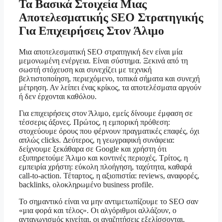
Τα Βασικά Στοιχεία Μιας
Αποτελεσματικής SEO Στρατηγικής
Για Επιχειρήσεις Στον Άλιμο
Μια αποτελεσματική SEO στρατηγική δεν είναι μία
μεμονωμένη ενέργεια. Είναι σύστημα. Ξεκινά από τη
σωστή στόχευση και συνεχίζει με τεχνική
βελτιστοποίηση, περιεχόμενο, τοπικά σήματα και συνεχή
μέτρηση. Αν λείπει ένας κρίκος, τα αποτελέσματα αργούν
ή δεν έρχονται καθόλου.
Για επιχειρήσεις στον Άλιμο, εμείς δίνουμε έμφαση σε
τέσσερις άξονες. Πρώτος, η εμπορική πρόθεση:
στοχεύουμε όρους που φέρνουν πραγματικές επαφές, όχι
απλώς clicks. Δεύτερος, η γεωγραφική συνάφεια:
δείχνουμε ξεκάθαρα σε Google και χρήστη ότι
εξυπηρετούμε Άλιμο και κοντινές περιοχές. Τρίτος, η
εμπειρία χρήστη: εύκολη πλοήγηση, ταχύτητα, καθαρά
call-to-action. Τέταρτος, η αξιοπιστία: reviews, αναφορές,
backlinks, ολοκληρωμένο business profile.
Το σημαντικό είναι να μην αντιμετωπίζουμε το SEO σαν
«μια φορά και τέλος». Οι αλγόριθμοι αλλάζουν, ο
ανταγωνισμός κινείται, οι αναζητήσεις εξελίσσονται.