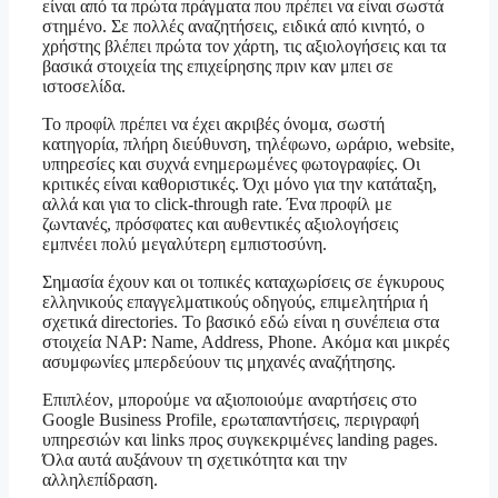
είναι από τα πρώτα πράγματα που πρέπει να είναι σωστά
στημένο. Σε πολλές αναζητήσεις, ειδικά από κινητό, ο
χρήστης βλέπει πρώτα τον χάρτη, τις αξιολογήσεις και τα
βασικά στοιχεία της επιχείρησης πριν καν μπει σε
ιστοσελίδα.
Το προφίλ πρέπει να έχει ακριβές όνομα, σωστή
κατηγορία, πλήρη διεύθυνση, τηλέφωνο, ωράριο, website,
υπηρεσίες και συχνά ενημερωμένες φωτογραφίες. Οι
κριτικές είναι καθοριστικές. Όχι μόνο για την κατάταξη,
αλλά και για το click-through rate. Ένα προφίλ με
ζωντανές, πρόσφατες και αυθεντικές αξιολογήσεις
εμπνέει πολύ μεγαλύτερη εμπιστοσύνη.
Σημασία έχουν και οι τοπικές καταχωρίσεις σε έγκυρους
ελληνικούς επαγγελματικούς οδηγούς, επιμελητήρια ή
σχετικά directories. Το βασικό εδώ είναι η συνέπεια στα
στοιχεία NAP: Name, Address, Phone. Ακόμα και μικρές
ασυμφωνίες μπερδεύουν τις μηχανές αναζήτησης.
Επιπλέον, μπορούμε να αξιοποιούμε αναρτήσεις στο
Google Business Profile, ερωταπαντήσεις, περιγραφή
υπηρεσιών και links προς συγκεκριμένες landing pages.
Όλα αυτά αυξάνουν τη σχετικότητα και την
αλληλεπίδραση.