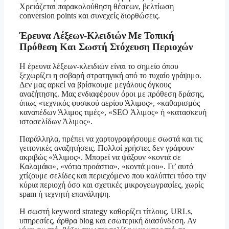
Χρειάζεται παρακολούθηση θέσεων, βελτίωση
conversion points και συνεχείς διορθώσεις.
Έρευνα Λέξεων-Κλειδιών Με Τοπική
Πρόθεση Και Σωστή Στόχευση Περιοχών
Η έρευνα λέξεων-κλειδιών είναι το σημείο όπου
ξεχωρίζει η σοβαρή στρατηγική από το τυχαίο γράψιμο.
Δεν μας αρκεί να βρίσκουμε μεγάλους όγκους
αναζήτησης. Μας ενδιαφέρουν όροι με πρόθεση δράσης,
όπως «τεχνικός φυσικού αερίου Άλιμος», «καθαρισμός
καναπέδων Άλιμος τιμές», «SEO Άλιμος» ή «κατασκευή
ιστοσελίδων Άλιμος».
Παράλληλα, πρέπει να χαρτογραφήσουμε σωστά και τις
γειτονικές αναζητήσεις. Πολλοί χρήστες δεν γράφουν
ακριβώς «Άλιμος». Μπορεί να ψάξουν «κοντά σε
Καλαμάκι», «νότια προάστια», «κοντά μου». Γι’ αυτό
χτίζουμε σελίδες και περιεχόμενο που καλύπτει τόσο την
κύρια περιοχή όσο και σχετικές μικρογεωγραφίες, χωρίς
spam ή τεχνητή επανάληψη.
Η σωστή keyword strategy καθορίζει τίτλους, URLs,
υπηρεσίες, άρθρα blog και εσωτερική διασύνδεση. Αν