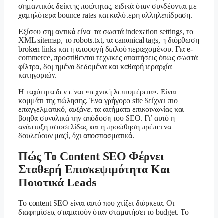
σημαντικός δείκτης ποιότητας, ειδικά όταν συνδέονται με
χαμηλότερα bounce rates και καλύτερη αλληλεπίδραση.
Εξίσου σημαντικά είναι τα σωστά indexation settings, το
XML sitemap, το robots.txt, τα canonical tags, η διόρθωση
broken links και η αποφυγή διπλού περιεχομένου. Για e-
commerce, προστίθενται τεχνικές απαιτήσεις όπως σωστά
φίλτρα, δομημένα δεδομένα και καθαρή ιεραρχία
κατηγοριών.
Η ταχύτητα δεν είναι «τεχνική λεπτομέρεια». Είναι
κομμάτι της πώλησης. Ένα γρήγορο site δείχνει πιο
επαγγελματικό, αυξάνει τα αιτήματα επικοινωνίας και
βοηθά συνολικά την απόδοση του SEO. Γι’ αυτό η
ανάπτυξη ιστοσελίδας και η προώθηση πρέπει να
δουλεύουν μαζί, όχι αποσπασματικά.
Πώς Το Content SEO Φέρνει
Σταθερή Επισκεψιμότητα Και
Ποιοτικά Leads
Το content SEO είναι αυτό που χτίζει διάρκεια. Οι
διαφημίσεις σταματούν όταν σταματήσει το budget. Το