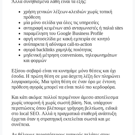
Άλλα συνηθισμένα λάθη είναι τα εξής:
χρήση γενικών λέξεων-κλειδιών χωρίς τοπική
πρόθεση
μία μόνο σελίδα για όλες τις υπηρεσίες
αντιγραφή κειμένων από ανταγωνιστές ή παλιά sites
παραμέληση του Google Business Profile
αργή ιστοσελίδα με κακή εμπειρία σε κινητό
ανύπαρκτα ή αδύναμα call-to-action
αγορά backlinks χαμηλής ποιότητας
μηδενική μέτρηση conversions, τηλεφωνημάτων
και φορμών
Εξίσου σοβαρό είναι να κυνηγάμε μόνο θέσεις και όχι
έσοδα. Η πρώτη θέση σε μια άσχετη λέξη δεν πληρώνει
λογαριασμούς. Μια τρίτη θέση σε έναν όρο με έντονη
πρόθεση αγοράς μπορεί να είναι πολύ πιο κερδοφόρα.
Και κάτι ακόμα: πολλοί περιμένουν άμεσο αποτέλεσμα
χωρίς υπομονή ή χωρίς σωστή βάση. Ναι, υπάρχουν
περιπτώσεις όπου βλέπουμε γρήγορη βελτίωση, ειδικά
στο local SEO. Αλλά η πραγματικά σταθερή ανάπτυξη
έρχεται όταν η στρατηγική εκτελείται σωστά και με
συνέπεια.
Αν θέλουμε περισσότερους τοπικούς πελάτες στον