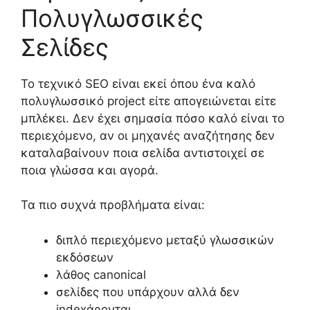
Πολυγλωσσικές
Σελίδες
Το τεχνικό SEO είναι εκεί όπου ένα καλό
πολυγλωσσικό project είτε απογειώνεται είτε
μπλέκει. Δεν έχει σημασία πόσο καλό είναι το
περιεχόμενο, αν οι μηχανές αναζήτησης δεν
καταλαβαίνουν ποια σελίδα αντιστοιχεί σε
ποια γλώσσα και αγορά.
Τα πιο συχνά προβλήματα είναι:
διπλό περιεχόμενο μεταξύ γλωσσικών
εκδόσεων
λάθος canonical
σελίδες που υπάρχουν αλλά δεν
indexάρονται