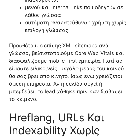
μενού και internal links που οδηγούν σε
λάθος γλώσσα
αυτόματη ανακατεύθυνση χρήστη χωρίς
επιλογή γλώσσας
Προσθέτουμε επίσης XML sitemaps ανά
γλώσσα, βελτιστοποιούμε Core Web Vitals και
διασφαλίζουμε mobile-first εμπειρία. Γιατί ας
είμαστε ειλικρινείς: μεγάλο μέρος του κοινού
θα σας βρει από κινητό, ίσως ενώ χρειάζεται
άμεση υπηρεσία. Αν η σελίδα αργεί ή
μπερδεύει, το lead χάθηκε πριν καν διαβάσει
το κείμενο.
Hreflang, URLs Και
Indexability Χωρίς