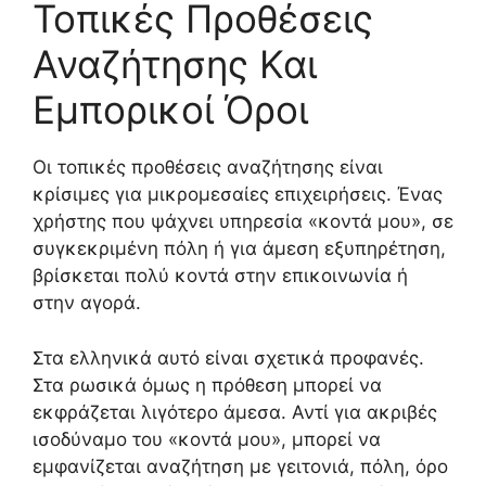
Τοπικές Προθέσεις
Αναζήτησης Και
Εμπορικοί Όροι
Οι τοπικές προθέσεις αναζήτησης είναι
κρίσιμες για μικρομεσαίες επιχειρήσεις. Ένας
χρήστης που ψάχνει υπηρεσία «κοντά μου», σε
συγκεκριμένη πόλη ή για άμεση εξυπηρέτηση,
βρίσκεται πολύ κοντά στην επικοινωνία ή
στην αγορά.
Στα ελληνικά αυτό είναι σχετικά προφανές.
Στα ρωσικά όμως η πρόθεση μπορεί να
εκφράζεται λιγότερο άμεσα. Αντί για ακριβές
ισοδύναμο του «κοντά μου», μπορεί να
εμφανίζεται αναζήτηση με γειτονιά, πόλη, όρο