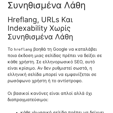
Συνηθισμένα Λάθη
Hreflang, URLs Και
Indexability Χωρίς
Συνηθισμένα Λάθη
Το
βοηθά τη Google να καταλάβει
hreflang
ποια έκδοση μιας σελίδας πρέπει να δείξει σε
κάθε χρήστη. Σε ελληνορωσικό SEO, αυτό
είναι κρίσιμο. Αν δεν ρυθμιστεί σωστά, η
ελληνική σελίδα μπορεί να εμφανίζεται σε
ρωσόφωνο χρήστη ή το αντίστροφο.
Οι βασικοί κανόνες είναι απλοί αλλά όχι
διαπραγματεύσιμοι:
κάθε γλωσσική σελίδα πρέπει να δείχνει