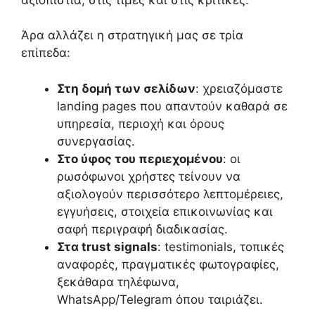
Άρα αλλάζει η στρατηγική μας σε τρία
επίπεδα:
Στη δομή των σελίδων
: χρειαζόμαστε
landing pages που απαντούν καθαρά σε
υπηρεσία, περιοχή και όρους
συνεργασίας.
Στο ύφος του περιεχομένου
: οι
ρωσόφωνοι χρήστες τείνουν να
αξιολογούν περισσότερο λεπτομέρειες,
εγγυήσεις, στοιχεία επικοινωνίας και
σαφή περιγραφή διαδικασίας.
Στα trust signals
: testimonials, τοπικές
αναφορές, πραγματικές φωτογραφίες,
ξεκάθαρα τηλέφωνα,
WhatsApp/Telegram όπου ταιριάζει.