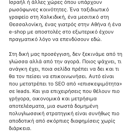
Ισραήλ ή άλλες χώρες όπου υπάρχουν
ρωσόφωνες κοινότητες. Ένα ταξιδιωτικό
γραφείο στη Χαλκιδική, ένα μεσιτικό στη
Θεσσαλονίκη, ένας γιατρός στην Αθήνα ή ένα
e-shop με αποστολές στο εξωτερικό έχουν
πραγματικό λόγο να επενδύσουν εδώ.
Στη δική μας προσέγγιση, δεν ξεκινάμε από τη
γλώσσα αλλά από την αγορά. Ποιος ψάχνει, τι
ανάγκη έχει, ποια σελίδα πρέπει να δει και τι
θα τον πείσει να επικοινωνήσει. Αυτό είναι
που μετατρέπει το SEO από «επισκεψιμότητα»
σε leads. Και για επιχειρήσεις που θέλουν πιο
γρήγορα, οικονομικά και μετρήσιμα
αποτελέσματα, μια σωστά δομημένη
πολυγλωσσική στρατηγική είναι συνήθως πιο
αποδοτική από σκόρπιες διαφημίσεις χωρίς
διάρκεια.