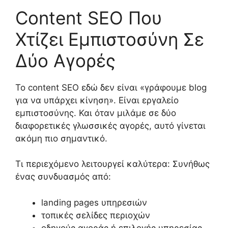
Content SEO Που
Χτίζει Εμπιστοσύνη Σε
Δύο Αγορές
Το content SEO εδώ δεν είναι «γράφουμε blog
για να υπάρχει κίνηση». Είναι εργαλείο
εμπιστοσύνης. Και όταν μιλάμε σε δύο
διαφορετικές γλωσσικές αγορές, αυτό γίνεται
ακόμη πιο σημαντικό.
Τι περιεχόμενο λειτουργεί καλύτερα: Συνήθως
ένας συνδυασμός από:
landing pages υπηρεσιών
τοπικές σελίδες περιοχών
οδηγούς αγοράς ή επιλογής υπηρεσίας