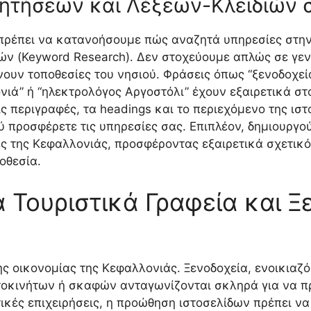
ητήσεων και Λέξεων-Κλειδιών 
 πρέπει να κατανοήσουμε πώς αναζητά υπηρεσίες στην
ών (Keyword Research). Δεν στοχεύουμε απλώς σε γεν
νουν τοποθεσίες του νησιού. Φράσεις όπως “ξενοδοχεί
νιά” ή “ηλεκτρολόγος Αργοστόλι” έχουν εξαιρετικά 
 τις περιγραφές, τα headings και το περιεχόμενο της ι
προσφέρετε τις υπηρεσίες σας. Επιπλέον, δημιουργού
χές της Κεφαλλονιάς, προσφέροντας εξαιρετικά σχετικ
οθεσία.
 Τουριστικά Γραφεία και Ξ
ς οικονομίας της Κεφαλλονιάς. Ξενοδοχεία, ενοικιαζό
αυτοκινήτων ή σκαφών ανταγωνίζονται σκληρά για να 
τικές επιχειρήσεις, η προώθηση ιστοσελίδων πρέπει ν