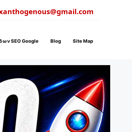
xanthogenous@gmail.com
δων SEO Google
Blog
Site Map