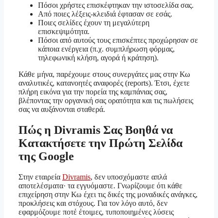
Πόσοι χρήστες επισκέφτηκαν την ιστοσελίδα σας.
Από ποιες λέξεις-κλειδιά έφτασαν σε εσάς.
Ποιες σελίδες έχουν τη μεγαλύτερη
επισκεψιμότητα.
Πόσοι από αυτούς τους επισκέπτες προχώρησαν σε
κάποια ενέργεια (π.χ. συμπλήρωση φόρμας,
τηλεφωνική κλήση, αγορά ή κράτηση).
Κάθε μήνα, παρέχουμε στους συνεργάτες μας στην Κω
αναλυτικές, κατανοητές αναφορές (reports). Έτσι, έχετε
πλήρη εικόνα για την πορεία της καμπάνιας σας,
βλέποντας την οργανική σας ορατότητα και τις πωλήσεις
σας να αυξάνονται σταθερά.
Πώς η Divramis Σας Βοηθά να
Κατακτήσετε την Πρώτη Σελίδα
της Google
Στην εταιρεία
Divramis
, δεν υποσχόμαστε απλά
αποτελέσματα· τα εγγυόμαστε. Γνωρίζουμε ότι κάθε
επιχείρηση στην Κω έχει τις δικές της μοναδικές ανάγκες,
προκλήσεις και στόχους. Για τον λόγο αυτό, δεν
εφαρμόζουμε ποτέ έτοιμες, τυποποιημένες λύσεις