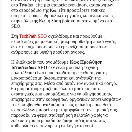
στο Τιγκάκι, είτε μια εταιρεία ενοικίασης αυτοκινήτων
στο αεροδρόμιο της Κω, είτε προσφέρετε τοπικές
υπηρεσίες όπως υδραυλικές εργασίες και ανακαινίσεις
στην πόλη της Κω, η λύση βρίσκεται στοχευμένα στο
SEO.
Στη
TechPath SEO
σχεδιάζουμε και προωθούμε
ιστοσελίδες με μεθοδική, μακροπρόθεσμη προσέγγιση,
ώστε η επιχείρησή σας να εμφανίζεται μπροστά σε
ανθρώπους με υψηλή πρόθεση αγοράς.
Η διαδικασία που ονομάζουμε
Κως Προώθηση
Ιστοσελίδων SEO
δεν είναι μια απλή τεχνική
πολυτέλεια· είναι η πιο αποδοτική επένδυση για τη
μακροπρόθεσμη βιωσιμότητα και ανάπτυξη της
επιχείρησής σας. Μέσα από αυτόν τον αναλυτικό οδηγό,
θα μοιραστούμε μαζί σας όλα τα μυστικά και τις
στρατηγικές που εφαρμόζουμε για να οδηγήσουμε τις
επιχειρήσεις στην κορυφή των οργανικών αποτελεσμάτων
της Google. Θα αναλύσουμε πώς η σωστή προώθηση
ιστοσελίδων μπορεί να μεταμορφώσει την ψηφιακή σας
παρουσία, να φέρει σταθερή ροή πελατών χωρίς να
ξοδεύετε μια περιουσία σε διαφημίσεις και να σας
καθιερώσει ως την πρώτη επιλογή στο νησί.