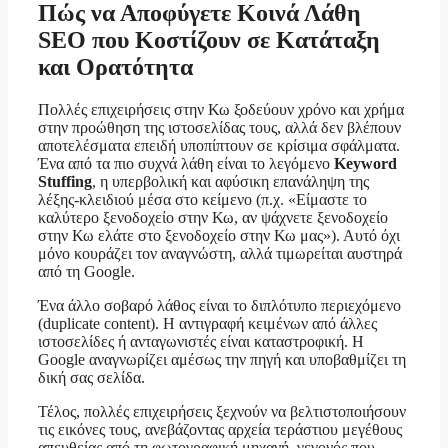
Πώς να Αποφύγετε Κοινά Λάθη
SEO που Κοστίζουν σε Κατάταξη
και Ορατότητα
Πολλές επιχειρήσεις στην Κω ξοδεύουν χρόνο και χρήμα
στην προώθηση της ιστοσελίδας τους, αλλά δεν βλέπουν
αποτελέσματα επειδή υποπίπτουν σε κρίσιμα σφάλματα.
Ένα από τα πιο συχνά λάθη είναι το λεγόμενο
Keyword
Stuffing
, η υπερβολική και αφύσικη επανάληψη της
λέξης-κλειδιού μέσα στο κείμενο (π.χ. «Είμαστε το
καλύτερο ξενοδοχείο στην Κω, αν ψάχνετε ξενοδοχείο
στην Κω ελάτε στο ξενοδοχείο στην Κω μας»). Αυτό όχι
μόνο κουράζει τον αναγνώστη, αλλά τιμωρείται αυστηρά
από τη Google.
Ένα άλλο σοβαρό λάθος είναι το διπλότυπο περιεχόμενο
(duplicate content). Η αντιγραφή κειμένων από άλλες
ιστοσελίδες ή ανταγωνιστές είναι καταστροφική. Η
Google αναγνωρίζει αμέσως την πηγή και υποβαθμίζει τη
δική σας σελίδα.
Τέλος, πολλές επιχειρήσεις ξεχνούν να βελτιστοποιήσουν
τις εικόνες τους, ανεβάζοντας αρχεία τεράστιου μεγέθους
απευθείας από τη φωτογραφική μηχανή, γεγονός που