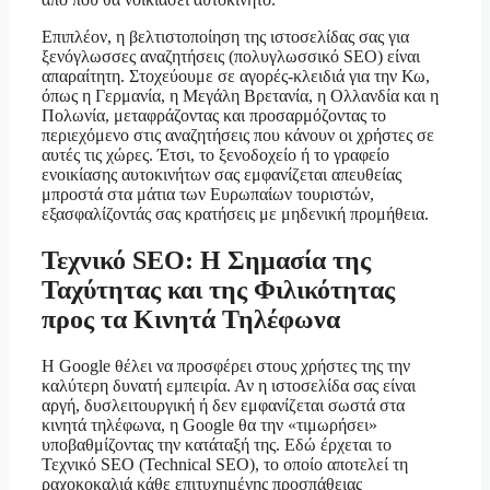
Επιπλέον, η βελτιστοποίηση της ιστοσελίδας σας για
ξενόγλωσσες αναζητήσεις (πολυγλωσσικό SEO) είναι
απαραίτητη. Στοχεύουμε σε αγορές-κλειδιά για την Κω,
όπως η Γερμανία, η Μεγάλη Βρετανία, η Ολλανδία και η
Πολωνία, μεταφράζοντας και προσαρμόζοντας το
περιεχόμενο στις αναζητήσεις που κάνουν οι χρήστες σε
αυτές τις χώρες. Έτσι, το ξενοδοχείο ή το γραφείο
ενοικίασης αυτοκινήτων σας εμφανίζεται απευθείας
μπροστά στα μάτια των Ευρωπαίων τουριστών,
εξασφαλίζοντάς σας κρατήσεις με μηδενική προμήθεια.
Τεχνικό SEO: Η Σημασία της
Ταχύτητας και της Φιλικότητας
προς τα Κινητά Τηλέφωνα
Η Google θέλει να προσφέρει στους χρήστες της την
καλύτερη δυνατή εμπειρία. Αν η ιστοσελίδα σας είναι
αργή, δυσλειτουργική ή δεν εμφανίζεται σωστά στα
κινητά τηλέφωνα, η Google θα την «τιμωρήσει»
υποβαθμίζοντας την κατάταξή της. Εδώ έρχεται το
Τεχνικό SEO (Technical SEO), το οποίο αποτελεί τη
ραχοκοκαλιά κάθε επιτυχημένης προσπάθειας