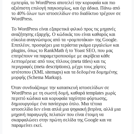
εμπειρία, το WordPress αποτελεί την κορυφαία και πιο
αξιόπιστη επιλογή παγκοσμίως, και όχι άδικα. Πάνω από
το 40% όλων των ιστοσελίδων στο διαδίκτυο τρέχουν σε
WordPress.
Το WordPress είναι εξαιρετικά φιλικό προς τις μηχανές
αναζήτησης εξαρχής. Ο κώδικάς του είναι καθαρός και
εύκολα αναγνώσιμος από τα «ρομποτάκια» της Google.
Επιπλέον, προσφέρει μια τεράστια γκάμα εργαλείων και
plugins, όπως το RankMath ή το Yoast SEO, που μας
επιτρέπουν να παραμετροποιούμε με ακρίβεια κάθε
λεπτομέρεια: από τους τίτλους (meta titles) και τις
περιγραφές (meta descriptions), μέχρι τους χάρτες
ιστότοπου (XML sitemaps) και τα δεδομένα δομημένης
μορφής (Schema Markup).
Όταν συνδυάζουμε την κατασκευή ιστοσελίδων σε
WordPress με τη σωστή δομή, καθαρά templates χωρίς
περιττό κώδικα και κορυφαία ταχύτητα φόρτωσης,
δημιουργούμε ένα πανίσχυρο όπλο. Μια τέτοια
ιστοσελίδα δεν είναι απλά μια ψηφιακή βιτρίνα, αλλά μια
μηχανή παραγωγής πελατών που είναι έτοιμη να
σκαρφαλώσει στην πρώτη σελίδα της Google και να
παραμείνει εκεί.