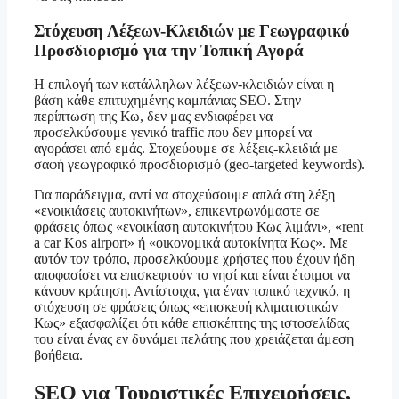
Στόχευση Λέξεων-Κλειδιών με Γεωγραφικό
Προσδιορισμό για την Τοπική Αγορά
Η επιλογή των κατάλληλων λέξεων-κλειδιών είναι η
βάση κάθε επιτυχημένης καμπάνιας SEO. Στην
περίπτωση της Κω, δεν μας ενδιαφέρει να
προσελκύσουμε γενικό traffic που δεν μπορεί να
αγοράσει από εμάς. Στοχεύουμε σε λέξεις-κλειδιά με
σαφή γεωγραφικό προσδιορισμό (geo-targeted keywords).
Για παράδειγμα, αντί να στοχεύσουμε απλά στη λέξη
«ενοικιάσεις αυτοκινήτων», επικεντρωνόμαστε σε
φράσεις όπως «ενοικίαση αυτοκινήτου Κως λιμάνι», «rent
a car Kos airport» ή «οικονομικά αυτοκίνητα Κως». Με
αυτόν τον τρόπο, προσελκύουμε χρήστες που έχουν ήδη
αποφασίσει να επισκεφτούν το νησί και είναι έτοιμοι να
κάνουν κράτηση. Αντίστοιχα, για έναν τοπικό τεχνικό, η
στόχευση σε φράσεις όπως «επισκευή κλιματιστικών
Κως» εξασφαλίζει ότι κάθε επισκέπτης της ιστοσελίδας
του είναι ένας εν δυνάμει πελάτης που χρειάζεται άμεση
βοήθεια.
SEO για Τουριστικές Επιχειρήσεις,