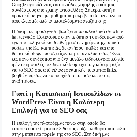
Google αγοράζοντας εκατοντάδες χαμηλής ποιότητας
συνδέσμους από spamy ιστοσελίδες. Σήμερα, αυτή η
πρακτική οδηγεί με μαθηματική ακρίβεια σε penalization
(αποκλεισμό) από τα αποτελέσματα αναζήτησης.
Η δική μας προσέγγιση βασίζεται αποκλειστικά σε white-
hat τεχνικές. Εστιάζουμε στην απόκτηση συνδέσμων από
έγκριτα ελληνικά και διεθνή μέσα ενημέρωσης, τοπικά
portals της Κω και της Δωδεκανήσου, καθώς και από
θεματικά blogs που σχετίζονται με τον κλάδο σας. Ένας
και μόνο σύνδεσμος από ένα μεγάλο ειδησεογραφικό site
ή ένα δημοφιλές ταξιδιωτικό blog έχει μεγαλύτερη αξία
για το SEO σας από χιλιάδες χαμηλής ποιότητας links,
βοηθώντας σας να κυριαρχήσετε με ασφάλεια στις
αναζητήσεις.
Γιατί η Κατασκευή Ιστοσελίδων σε
WordPress Είναι η Καλύτερη
Επιλογή για το SEO σας
Η επιλογή της πλατφόρμας πάνω στην οποία θα
κατασκευαστεί η ιστοσελίδα σας παίζει καθοριστικό ρόλο
στην μετέπειτα πορεία της στο SEO. Στη δική μας