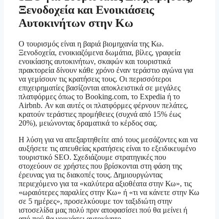
Ξενοδοχεία και Ενοικιάσεις
Αυτοκινήτων στην Κω
Ο τουρισμός είναι η βαριά βιομηχανία της Κω.
Ξενοδοχεία, ενοικιαζόμενα δωμάτια, βίλες, γραφεία
ενοικίασης αυτοκινήτων, σκαφών και τουριστικά
πρακτορεία δίνουν κάθε χρόνο έναν τεράστιο αγώνα για
να γεμίσουν τις κρατήσεις τους. Οι περισσότεροι
επιχειρηματίες βασίζονται αποκλειστικά σε μεγάλες
πλατφόρμες όπως το Booking.com, το Expedia ή το
Airbnb. Αν και αυτές οι πλατφόρμες φέρνουν πελάτες,
κρατούν τεράστιες προμήθειες (συχνά από 15% έως
20%), μειώνοντας δραματικά το κέρδος σας.
Η λύση για να απεξαρτηθείτε από τους μεσάζοντες και να
αυξήσετε τις απευθείας κρατήσεις είναι το εξειδικευμένο
τουριστικό SEO. Σχεδιάζουμε στρατηγικές που
στοχεύουν σε χρήστες που βρίσκονται στη φάση της
έρευνας για τις διακοπές τους. Δημιουργώντας
περιεχόμενο για τα «καλύτερα αξιοθέατα στην Κω», τις
«ωραιότερες παραλίες στην Κω» ή «τι να κάνετε στην Κω
σε 5 ημέρες», προσελκύουμε τον ταξιδιώτη στην
ιστοσελίδα μας πολύ πριν αποφασίσει πού θα μείνει ή
από πού θα νοικιάσει αυτοκίνητο.