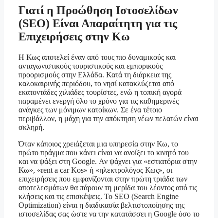
Γιατί η Προώθηση Ιστοσελίδων
(SEO) Είναι Απαραίτητη για τις
Επιχειρήσεις στην Κω
Η Κως αποτελεί έναν από τους πιο δυναμικούς και
ανταγωνιστικούς τουριστικούς και εμπορικούς
προορισμούς στην Ελλάδα. Κατά τη διάρκεια της
καλοκαιρινής περιόδου, το νησί κατακλύζεται από
εκατοντάδες χιλιάδες τουρίστες, ενώ η τοπική αγορά
παραμένει ενεργή όλο το χρόνο για τις καθημερινές
ανάγκες των μόνιμων κατοίκων. Σε ένα τέτοιο
περιβάλλον, η μάχη για την απόκτηση νέων πελατών είναι
σκληρή.
Όταν κάποιος χρειάζεται μια υπηρεσία στην Κω, το
πρώτο πράγμα που κάνει είναι να ανοίξει το κινητό του
και να ψάξει στη Google. Αν ψάχνει για «εστιατόρια στην
Κω», «rent a car Kos» ή «ηλεκτρολόγος Κως», οι
επιχειρήσεις που εμφανίζονται στην πρώτη τριάδα των
αποτελεσμάτων θα πάρουν τη μερίδα του λέοντος από τις
κλήσεις και τις επισκέψεις. Το SEO (Search Engine
Optimization) είναι η διαδικασία βελτιστοποίησης της
ιστοσελίδας σας ώστε να την κατατάσσει η Google όσο το