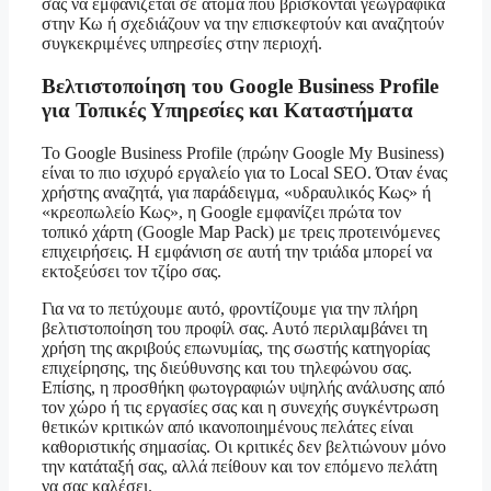
σας να εμφανίζεται σε άτομα που βρίσκονται γεωγραφικά
στην Κω ή σχεδιάζουν να την επισκεφτούν και αναζητούν
συγκεκριμένες υπηρεσίες στην περιοχή.
Βελτιστοποίηση του Google Business Profile
για Τοπικές Υπηρεσίες και Καταστήματα
Το Google Business Profile (πρώην Google My Business)
είναι το πιο ισχυρό εργαλείο για το Local SEO. Όταν ένας
χρήστης αναζητά, για παράδειγμα, «υδραυλικός Κως» ή
«κρεοπωλείο Κως», η Google εμφανίζει πρώτα τον
τοπικό χάρτη (Google Map Pack) με τρεις προτεινόμενες
επιχειρήσεις. Η εμφάνιση σε αυτή την τριάδα μπορεί να
εκτοξεύσει τον τζίρο σας.
Για να το πετύχουμε αυτό, φροντίζουμε για την πλήρη
βελτιστοποίηση του προφίλ σας. Αυτό περιλαμβάνει τη
χρήση της ακριβούς επωνυμίας, της σωστής κατηγορίας
επιχείρησης, της διεύθυνσης και του τηλεφώνου σας.
Επίσης, η προσθήκη φωτογραφιών υψηλής ανάλυσης από
τον χώρο ή τις εργασίες σας και η συνεχής συγκέντρωση
θετικών κριτικών από ικανοποιημένους πελάτες είναι
καθοριστικής σημασίας. Οι κριτικές δεν βελτιώνουν μόνο
την κατάταξή σας, αλλά πείθουν και τον επόμενο πελάτη
να σας καλέσει.