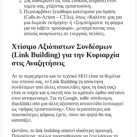
Σας καθιερώνει ως τους ειδικούς (experts) στον
τομέα σας, χτίζοντας εμπιστοσύνη.
Περιλαμβάνει ξεκάθαρα καλέσματα για δράση
(Calls-to-Action – CTAs), όπως «Καλέστε μας για
μια δωρεάν εκτίμηση» ή «Συμπληρώστε τη φόρμα
για να λάβετε προσφορά», μετατρέποντας τους
απλούς αναγνώστες σε ενεργούς πελάτες.
Χτίσιμο Αξιόπιστων Συνδέσμων
(Link Building) για την Κυριαρχία
στις Αναζητήσεις
Αν το περιεχόμενο και το τεχνικό SEO είναι τα θεμέλια
του σπιτιού σας, το Link Building (η απόκτηση
συνδέσμων από άλλες ιστοσελίδες προς τη δική σας)
είναι οι τοίχοι και η σκεπή που το κρατούν όρθιο απέναντι
στον ανταγωνισμό. Για τη Google, κάθε σύνδεσμος
(backlink) από μια άλλη αξιόπιστη ιστοσελίδα λειτουργεί
ως «ψήφος εμπιστοσύνης». Όσο περισσότερες και
ποιοτικότερες ψήφους έχετε, τόσο πιο ψηλά θα σας
κατατάξει.
Ωστόσο, το link building απαιτεί ιδιαίτερη προσοχή.
Παλαιότερα, πολλοί προσπαθούσαν να ξεγελάσουν τη