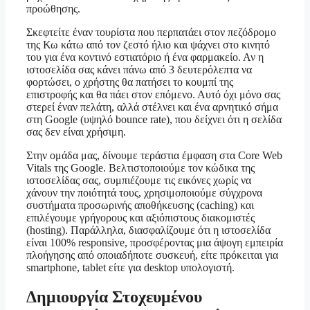
προώθησης.
Σκεφτείτε έναν τουρίστα που περπατάει στον πεζόδρομο
της Κω κάτω από τον ζεστό ήλιο και ψάχνει στο κινητό
του για ένα κοντινό εστιατόριο ή ένα φαρμακείο. Αν η
ιστοσελίδα σας κάνει πάνω από 3 δευτερόλεπτα να
φορτώσει, ο χρήστης θα πατήσει το κουμπί της
επιστροφής και θα πάει στον επόμενο. Αυτό όχι μόνο σας
στερεί έναν πελάτη, αλλά στέλνει και ένα αρνητικό σήμα
στη Google (υψηλό bounce rate), που δείχνει ότι η σελίδα
σας δεν είναι χρήσιμη.
Στην ομάδα μας, δίνουμε τεράστια έμφαση στα Core Web
Vitals της Google. Βελτιστοποιούμε τον κώδικα της
ιστοσελίδας σας, συμπιέζουμε τις εικόνες χωρίς να
χάνουν την ποιότητά τους, χρησιμοποιούμε σύγχρονα
συστήματα προσωρινής αποθήκευσης (caching) και
επιλέγουμε γρήγορους και αξιόπιστους διακομιστές
(hosting). Παράλληλα, διασφαλίζουμε ότι η ιστοσελίδα
είναι 100% responsive, προσφέροντας μια άψογη εμπειρία
πλοήγησης από οποιαδήποτε συσκευή, είτε πρόκειται για
smartphone, tablet είτε για desktop υπολογιστή.
Δημιουργία Στοχευμένου