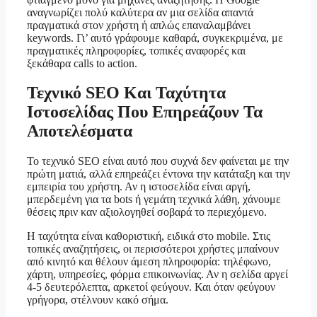
αναγνωρίζει πολύ καλύτερα αν μια σελίδα απαντά
πραγματικά στον χρήστη ή απλώς επαναλαμβάνει
keywords. Γι’ αυτό γράφουμε καθαρά, συγκεκριμένα, με
πραγματικές πληροφορίες, τοπικές αναφορές και
ξεκάθαρα calls to action.
Τεχνικό SEO Και Ταχύτητα
Ιστοσελίδας Που Επηρεάζουν Τα
Αποτελέσματα
Το τεχνικό SEO είναι αυτό που συχνά δεν φαίνεται με την
πρώτη ματιά, αλλά επηρεάζει έντονα την κατάταξη και την
εμπειρία του χρήστη. Αν η ιστοσελίδα είναι αργή,
μπερδεμένη για τα bots ή γεμάτη τεχνικά λάθη, χάνουμε
θέσεις πριν καν αξιολογηθεί σοβαρά το περιεχόμενο.
Η ταχύτητα είναι καθοριστική, ειδικά στο mobile. Στις
τοπικές αναζητήσεις, οι περισσότεροι χρήστες μπαίνουν
από κινητό και θέλουν άμεση πληροφορία: τηλέφωνο,
χάρτη, υπηρεσίες, φόρμα επικοινωνίας. Αν η σελίδα αργεί
4-5 δευτερόλεπτα, αρκετοί φεύγουν. Και όταν φεύγουν
γρήγορα, στέλνουν κακό σήμα.