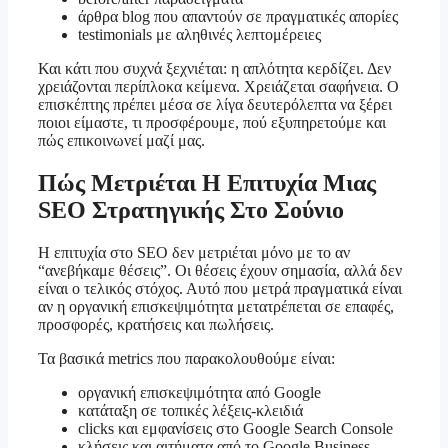
άρθρα blog που απαντούν σε πραγματικές απορίες
testimonials με αληθινές λεπτομέρειες
Και κάτι που συχνά ξεχνιέται: η απλότητα κερδίζει. Δεν
χρειάζονται περίπλοκα κείμενα. Χρειάζεται σαφήνεια. Ο
επισκέπτης πρέπει μέσα σε λίγα δευτερόλεπτα να ξέρει
ποιοι είμαστε, τι προσφέρουμε, πού εξυπηρετούμε και
πώς επικοινωνεί μαζί μας.
Πώς Μετριέται Η Επιτυχία Μιας
SEO Στρατηγικής Στο Σούνιο
Η επιτυχία στο SEO δεν μετριέται μόνο με το αν
“ανεβήκαμε θέσεις”. Οι θέσεις έχουν σημασία, αλλά δεν
είναι ο τελικός στόχος. Αυτό που μετρά πραγματικά είναι
αν η οργανική επισκεψιμότητα μετατρέπεται σε επαφές,
προσφορές, κρατήσεις και πωλήσεις.
Τα βασικά metrics που παρακολουθούμε είναι:
οργανική επισκεψιμότητα από Google
κατάταξη σε τοπικές λέξεις-κλειδιά
clicks και εμφανίσεις στο Google Search Console
κλήσεις και αιτήματα από το Google Business