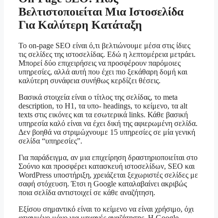
Βελτιστοποιείται Μια Ιστοσελίδα
Για Καλύτερη Κατάταξη
Το on-page SEO είναι ό,τι βελτιώνουμε μέσα στις ίδιες
τις σελίδες της ιστοσελίδας. Εδώ η λεπτομέρεια μετράει.
Μπορεί δύο επιχειρήσεις να προσφέρουν παρόμοιες
υπηρεσίες, αλλά αυτή που έχει πιο ξεκάθαρη δομή και
καλύτερη συνάφεια συνήθως κερδίζει θέσεις.
Βασικά στοιχεία είναι ο τίτλος της σελίδας, το meta
description, το H1, τα υπο- headings, το κείμενο, τα alt
texts στις εικόνες και τα εσωτερικά links. Κάθε βασική
υπηρεσία καλό είναι να έχει δική της αφιερωμένη σελίδα.
Δεν βοηθά να στριμώχνουμε 15 υπηρεσίες σε μία γενική
σελίδα “υπηρεσίες”.
Για παράδειγμα, αν μια επιχείρηση δραστηριοποιείται στο
Σούνιο και προσφέρει κατασκευή ιστοσελίδων, SEO και
WordPress υποστήριξη, χρειάζεται ξεχωριστές σελίδες με
σαφή στόχευση. Έτσι η Google καταλαβαίνει ακριβώς
ποια σελίδα αντιστοιχεί σε κάθε αναζήτηση.
Εξίσου σημαντικό είναι το κείμενο να είναι χρήσιμο, όχι
φτιαγμένο μόνο για μηχανές αναζήτησης. Η Google