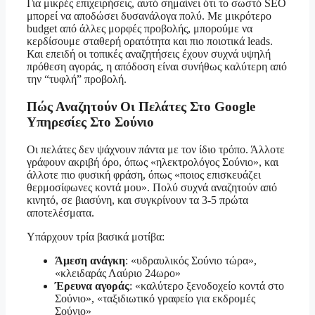
Για μικρές επιχειρήσεις, αυτό σημαίνει ότι το σωστό SEO
μπορεί να αποδώσει δυσανάλογα πολύ. Με μικρότερο
budget από άλλες μορφές προβολής, μπορούμε να
κερδίσουμε σταθερή ορατότητα και πιο ποιοτικά leads.
Και επειδή οι τοπικές αναζητήσεις έχουν συχνά υψηλή
πρόθεση αγοράς, η απόδοση είναι συνήθως καλύτερη από
την “τυφλή” προβολή.
Πώς Αναζητούν Οι Πελάτες Στο Google
Υπηρεσίες Στο Σούνιο
Οι πελάτες δεν ψάχνουν πάντα με τον ίδιο τρόπο. Άλλοτε
γράφουν ακριβή όρο, όπως «ηλεκτρολόγος Σούνιο», και
άλλοτε πιο φυσική φράση, όπως «ποιος επισκευάζει
θερμοσίφωνες κοντά μου». Πολύ συχνά αναζητούν από
κινητό, σε βιασύνη, και συγκρίνουν τα 3-5 πρώτα
αποτελέσματα.
Υπάρχουν τρία βασικά μοτίβα:
Άμεση ανάγκη
: «υδραυλικός Σούνιο τώρα»,
«κλειδαράς Λαύριο 24ωρο»
Έρευνα αγοράς
: «καλύτερο ξενοδοχείο κοντά στο
Σούνιο», «ταξιδιωτικό γραφείο για εκδρομές
Σούνιο»