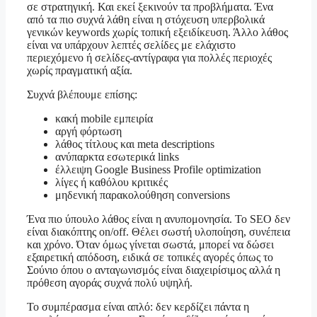
σε στρατηγική. Και εκεί ξεκινούν τα προβλήματα. Ένα
από τα πιο συχνά λάθη είναι η στόχευση υπερβολικά
γενικών keywords χωρίς τοπική εξειδίκευση. Άλλο λάθος
είναι να υπάρχουν λεπτές σελίδες με ελάχιστο
περιεχόμενο ή σελίδες-αντίγραφα για πολλές περιοχές
χωρίς πραγματική αξία.
Συχνά βλέπουμε επίσης:
κακή mobile εμπειρία
αργή φόρτωση
λάθος τίτλους και meta descriptions
ανύπαρκτα εσωτερικά links
έλλειψη Google Business Profile optimization
λίγες ή καθόλου κριτικές
μηδενική παρακολούθηση conversions
Ένα πιο ύπουλο λάθος είναι η ανυπομονησία. Το SEO δεν
είναι διακόπτης on/off. Θέλει σωστή υλοποίηση, συνέπεια
και χρόνο. Όταν όμως γίνεται σωστά, μπορεί να δώσει
εξαιρετική απόδοση, ειδικά σε τοπικές αγορές όπως το
Σούνιο όπου ο ανταγωνισμός είναι διαχειρίσιμος αλλά η
πρόθεση αγοράς συχνά πολύ υψηλή.
Το συμπέρασμα είναι απλό: δεν κερδίζει πάντα η