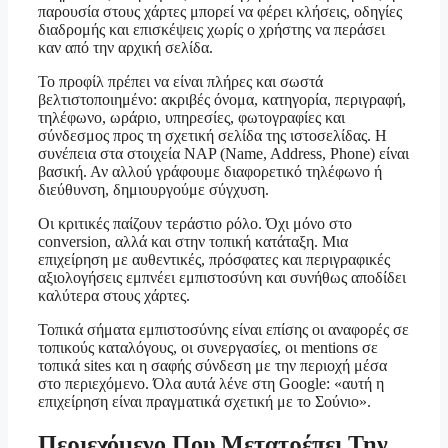
παρουσία στους χάρτες μπορεί να φέρει κλήσεις, οδηγίες
διαδρομής και επισκέψεις χωρίς ο χρήστης να περάσει
καν από την αρχική σελίδα.
Το προφίλ πρέπει να είναι πλήρες και σωστά
βελτιστοποιημένο: ακριβές όνομα, κατηγορία, περιγραφή,
τηλέφωνο, ωράριο, υπηρεσίες, φωτογραφίες και
σύνδεσμος προς τη σχετική σελίδα της ιστοσελίδας. Η
συνέπεια στα στοιχεία NAP (Name, Address, Phone) είναι
βασική. Αν αλλού γράφουμε διαφορετικό τηλέφωνο ή
διεύθυνση, δημιουργούμε σύγχυση.
Οι κριτικές παίζουν τεράστιο ρόλο. Όχι μόνο στο
conversion, αλλά και στην τοπική κατάταξη. Μια
επιχείρηση με αυθεντικές, πρόσφατες και περιγραφικές
αξιολογήσεις εμπνέει εμπιστοσύνη και συνήθως αποδίδει
καλύτερα στους χάρτες.
Τοπικά σήματα εμπιστοσύνης είναι επίσης οι αναφορές σε
τοπικούς καταλόγους, οι συνεργασίες, οι mentions σε
τοπικά sites και η σαφής σύνδεση με την περιοχή μέσα
στο περιεχόμενο. Όλα αυτά λένε στη Google: «αυτή η
επιχείρηση είναι πραγματικά σχετική με το Σούνιο».
Περιεχόμενο Που Μετατρέπει Την