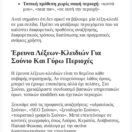
Τοπική πρόθεση χωρίς σαφή περιοχή
: «κοντά
μου», «near me», «σε αυτή την περιοχή»
Αυτό σημαίνει ότι δεν αρκεί να βάλουμε μία λέξη-κλειδί
σε μια σελίδα. Πρέπει να φτιάξουμε περιεχόμενο που να
καλύπτει διαφορετικές προθέσεις αναζήτησης,
διαφορετικούς τρόπους διατύπωσης και πραγματικές
ανάγκες χρήστη.
Έρευνα Λέξεων-Κλειδιών Για
Σούνιο Και Γύρω Περιοχές
Η έρευνα λέξεων-κλειδιών είναι το θεμέλιο κάθε
σοβαρής στρατηγικής. Αν στοχεύσουμε λάθος όρους,
μπορεί να έχουμε επισκέψεις αλλά όχι πελάτες. Στο
Σούνιο, χρειαζόμαστε συνδυασμό βασικών υπηρεσιακών
όρων, τοπικών modifiers και σχετικών περιοχών.
Ξεκινάμε από τις προφανείς αναζητήσεις: «υδραυλικός
Σούνιο», «SEO Σούνιο», «ξενοδοχείο Σούνιο»,
«τουριστικό γραφείο Σούνιο». Μετά επεκτείνουμε σε
κοντινές γεωγραφίες όπως Λαύριο, Κερατέα, Ανάβυσσος,
Παλαιά Φώκαια, ανάλογα με την ακτίνα
δραστηριοποίησης της επιχείρησης.