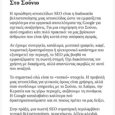
Στο Σούνιο
Η προώθηση ιστοσελίδων SEO είναι η διαδικασία
βελτιστοποίησης μιας ιστοσελίδας ώστε να εμφανίζεται
υψηλότερα στα οργανικά αποτελέσματα της Google για
σχετικές αναζητήσεις. Για μια επιχείρηση στο Σούνιο,
αυτό σημαίνει κάτι πολύ πρακτικό: να μας βρίσκουν
άνθρωποι που είναι ήδη κοντά στην απόφαση αγοράς.
Αν έχουμε συνεργείο, κατάλυμα, μεσιτικό γραφείο, καφέ,
τουριστική δραστηριότητα ή ηλεκτρονικό κατάστημα που
εξυπηρετεί την περιοχή, το SEO μάς βοηθά να
εμφανιζόμαστε τη σωστή στιγμή. Όχι διακόπτοντας τον
χρήστη με διαφήμιση, αλλά απαντώντας ακριβώς σε αυτό
που αναζητά.
Το σημαντικό εδώ είναι το «τοπικό» στοιχείο. Η προβολή
μιας ιστοσελίδας για γενικούς όρους είναι χρήσιμη, αλλά
όταν συνδέουμε υπηρεσίες με το Σούνιο, το Λαύριο, την
Κερατέα και τις γύρω περιοχές, αυξάνουμε τη συνάφεια.
Η Google καταλαβαίνει καλύτερα πού
δραστηριοποιούμαστε και σε ποιους πρέπει να μας δείξει.
Στην πράξη, μια σωστή SEO στρατηγική περιλαμβάνει
τεχνική βελτιστοποίηση, περιεχόμενο, λέξεις-κλειδιά,