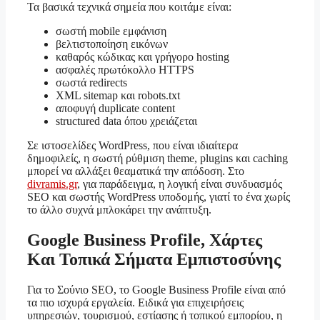
Τα βασικά τεχνικά σημεία που κοιτάμε είναι:
σωστή mobile εμφάνιση
βελτιστοποίηση εικόνων
καθαρός κώδικας και γρήγορο hosting
ασφαλές πρωτόκολλο HTTPS
σωστά redirects
XML sitemap και robots.txt
αποφυγή duplicate content
structured data όπου χρειάζεται
Σε ιστοσελίδες WordPress, που είναι ιδιαίτερα
δημοφιλείς, η σωστή ρύθμιση theme, plugins και caching
μπορεί να αλλάξει θεαματικά την απόδοση. Στο
divramis.gr
, για παράδειγμα, η λογική είναι συνδυασμός
SEO και σωστής WordPress υποδομής, γιατί το ένα χωρίς
το άλλο συχνά μπλοκάρει την ανάπτυξη.
Google Business Profile, Χάρτες
Και Τοπικά Σήματα Εμπιστοσύνης
Για το Σούνιο SEO, το Google Business Profile είναι από
τα πιο ισχυρά εργαλεία. Ειδικά για επιχειρήσεις
υπηρεσιών, τουρισμού, εστίασης ή τοπικού εμπορίου, η