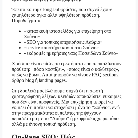
Έπειτα κοιτάμε long-tail φράσεις, που συχνά έχουν
χαμηλότερο όγκο αλλά υψηλότερη πρόθεση.
Παραδείγματα:
«κατασκευή ιστοσελίδας για επιχείρηση στο
Σούνιο»
«SEO για τοπικές επιχειρήσεις Λαύριο»
«service καυστήρα κοντά στο Σούνιο»
«εκδρομές ημερήσιες ναός Ποσειδώνα Σούνιο»
Χρήσιμα είναι επίσης τα ερωτήματα που αποκαλύπτουν
πρόθεση: «πόσο κοστίζει», «ποιος είναι ο καλύτερος»,
«πώς να βρω». Αυτά μπορούν να γίνουν FAQ sections,
άρθρα blog ή landing pages.
Στη δουλειά μας βλέπουμε συχνά ότι η σωστή
χαρτογράφηση λέξεων-κλειδιών αποκαλύπτει ευκαιρίες
που δεν είναι προφανείς. Μια επιχείρηση μπορεί να
νομίζει ότι πρέπει να στοχεύσει μόνο το “Σούνιο”, ενώ
στην πραγματικότητα οι πελάτες της ψάχνουν
περισσότερο με το “Λαύριο” ή με φράσεις χωρίς τόπο
αλλά με έντονη τοπική πρόθεση.
On-Page SEO: Πώς