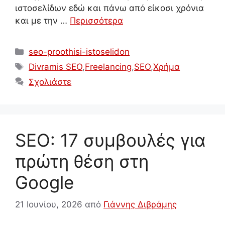
ιστοσελίδων εδώ και πάνω από είκοσι χρόνια
και με την …
Περισσότερα
Κατηγορίες
seo-proothisi-istoselidon
Ετικέτες
Divramis SEO
,
Freelancing
,
SEO
,
Χρήμα
Σχολιάστε
SEO: 17 συμβουλές για
πρώτη θέση στη
Google
21 Ιουνίου, 2026
από
Γιάννης Διβράμης