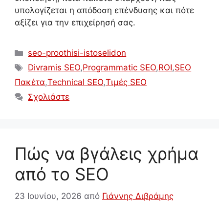
υπολογίζεται η απόδοση επένδυσης και πότε
αξίζει για την επιχείρησή σας.
Κατηγορίες
seo-proothisi-istoselidon
Ετικέτες
Divramis SEO
,
Programmatic SEO
,
ROI
,
SEO
Πακέτα
,
Technical SEO
,
Τιμές SEO
Σχολιάστε
Πώς να βγάλεις χρήμα
από το SEO
23 Ιουνίου, 2026
από
Γιάννης Διβράμης