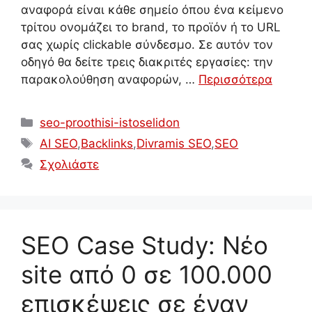
αναφορά είναι κάθε σημείο όπου ένα κείμενο
τρίτου ονομάζει το brand, το προϊόν ή το URL
σας χωρίς clickable σύνδεσμο. Σε αυτόν τον
οδηγό θα δείτε τρεις διακριτές εργασίες: την
παρακολούθηση αναφορών, …
Περισσότερα
Κατηγορίες
seo-proothisi-istoselidon
Ετικέτες
AI SEO
,
Backlinks
,
Divramis SEO
,
SEO
Σχολιάστε
SEO Case Study: Νέο
site από 0 σε 100.000
επισκέψεις σε έναν