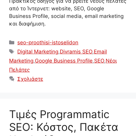
Πρακτικός οδηγός για να βρείτε νέους πελάτες
από το Ίντερνετ: website, SEO, Google
Business Profile, social media, email marketing
και διαφήμιση.
Κατηγορίες
seo-proothisi-istoselidon
Ετικέτες
Digital Marketing
,
Divramis SEO
,
Email
Marketing
,
Google Business Profile
,
SEO
,
Νέοι
Πελάτες
Σχολιάστε
Τιμές Programmatic
SEO: Κόστος, Πακέτα