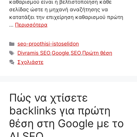
καθαρισμού είναι η βελτιστοποίηση κάθε
σελίδας ώστε η μηχανή αναζήτησης να
κατατάξει την επιχείρηση καθαρισμού πρώτη
…
Περισσότερα
Κατηγορίες
seo-proothisi-istoselidon
Ετικέτες
Divramis SEO
,
Google
,
SEO
,
Πρώτη θέση
Σχολιάστε
Πώς να χτίσετε
backlinks για πρώτη
θέση στη Google με το
AI SEO