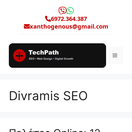
Μετάβαση
σε
6972.364.387
περιεχόμενο
xanthogenous@gmail.com
Μενο
Divramis SEO