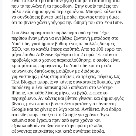
είναι το καλύτερο και συνεργάζεσαι με τα καταστήματα
που τα πουλάνε ή τα προωθούν. Στην ουσία παίζεις τον
ρόλο ενός δημιουργού περιεχομένου. Μπορείς κάλλιστα
να συνδυάσεις βίντεο μαζί με site, έχοντας υπόψη όμως
ότι το βίντεο χάνει γρήγορα την ώθησή του στο YouTube.
Σου δίνω πραγματικό παράδειγμα από εμένα. Έχω
περίπου έναν μήνα να ανεβάσω ζωντανή μετάδοση στο
YouTube, γιατί ήμουν βυθισμένος σε πολλές δοκιμές
SEO, και το κανάλι έπεσε αισθητά. Από τα 100 ευρώ τον
μήνα έσοδα AdSense βρέθηκα στα 2 ευρώ. Έπεσαν οι
προβολές και ο χρόνος παρακολούθησης, ο οποίος είναι
κρισιμότατος παράγοντας. Το YouTube και τα μέσα
κοινωνικής δικτύωσης μοιάζουν με διάδρομο
γυμναστικής: μόλις σταματήσεις να τρέχεις, πέφτεις. Ως
Test Blogger μπορείς να κάνεις συγκριτικές δοκιμές, για
παράδειγμα ένα Samsung S25 απέναντι στο νεότερο
iPhone, και κάθε λίγους μήνες να βγάζεις φρέσκο
περιεχόμενο. Αν κάνεις και βίντεο γίνεσαι και δημιουργός
βίντεο, μόνο που τα βίντεο δεν κρατάνε για πάντα στη
Google και τα χάνεις σε λίγο καιρό. Αντίθετα, ένα άρθρο
στο site μπορεί να ζει στη Google για χρόνια. Έχω
κείμενα που έγραψα πριν από εφτά χρόνια και
εξακολουθούν να βγαίνουν στην πρώτη σελίδα,
φέρνοντας επισκέπτες και κατά συνέπεια έσοδα.