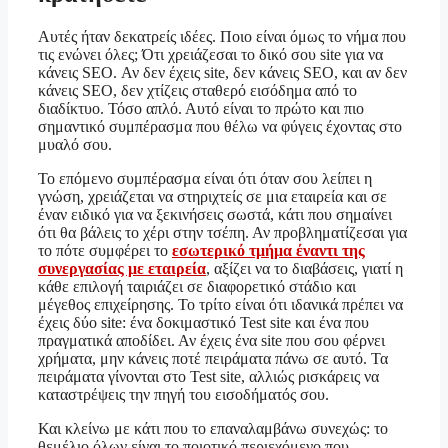
Αυτές ήταν δεκατρείς ιδέες. Ποιο είναι όμως το νήμα που
τις ενώνει όλες; Ότι χρειάζεσαι το δικό σου site για να
κάνεις SEO. Αν δεν έχεις site, δεν κάνεις SEO, και αν δεν
κάνεις SEO, δεν χτίζεις σταθερό εισόδημα από το
διαδίκτυο. Τόσο απλό. Αυτό είναι το πρώτο και πιο
σημαντικό συμπέρασμα που θέλω να φύγεις έχοντας στο
μυαλό σου.
Το επόμενο συμπέρασμα είναι ότι όταν σου λείπει η
γνώση, χρειάζεται να στηριχτείς σε μια εταιρεία και σε
έναν ειδικό για να ξεκινήσεις σωστά, κάτι που σημαίνει
ότι θα βάλεις το χέρι στην τσέπη. Αν προβληματίζεσαι για
το πότε συμφέρει το
εσωτερικό τμήμα έναντι της
συνεργασίας με εταιρεία
, αξίζει να το διαβάσεις, γιατί η
κάθε επιλογή ταιριάζει σε διαφορετικό στάδιο και
μέγεθος επιχείρησης. Το τρίτο είναι ότι ιδανικά πρέπει να
έχεις δύο site: ένα δοκιμαστικό Test site και ένα που
πραγματικά αποδίδει. Αν έχεις ένα site που σου φέρνει
χρήματα, μην κάνεις ποτέ πειράματα πάνω σε αυτό. Τα
πειράματα γίνονται στο Test site, αλλιώς ρισκάρεις να
καταστρέψεις την πηγή του εισοδήματός σου.
Και κλείνω με κάτι που το επαναλαμβάνω συνεχώς: το
θεμέλιο όλων είναι το ποιοτικό περιεχόμενο που