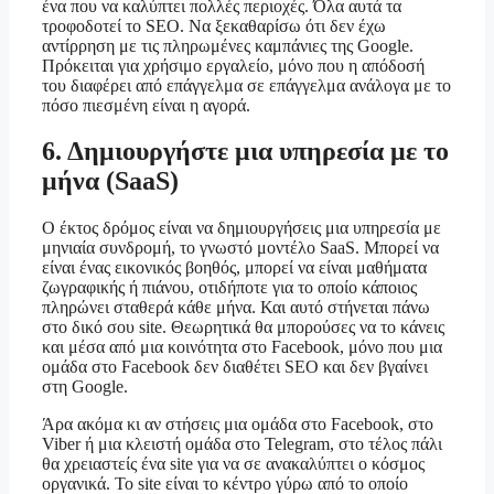
ένα που να καλύπτει πολλές περιοχές. Όλα αυτά τα
τροφοδοτεί το SEO. Να ξεκαθαρίσω ότι δεν έχω
αντίρρηση με τις πληρωμένες καμπάνιες της Google.
Πρόκειται για χρήσιμο εργαλείο, μόνο που η απόδοσή
του διαφέρει από επάγγελμα σε επάγγελμα ανάλογα με το
πόσο πιεσμένη είναι η αγορά.
6. Δημιουργήστε μια υπηρεσία με το
μήνα (SaaS)
Ο έκτος δρόμος είναι να δημιουργήσεις μια υπηρεσία με
μηνιαία συνδρομή, το γνωστό μοντέλο SaaS. Μπορεί να
είναι ένας εικονικός βοηθός, μπορεί να είναι μαθήματα
ζωγραφικής ή πιάνου, οτιδήποτε για το οποίο κάποιος
πληρώνει σταθερά κάθε μήνα. Και αυτό στήνεται πάνω
στο δικό σου site. Θεωρητικά θα μπορούσες να το κάνεις
και μέσα από μια κοινότητα στο Facebook, μόνο που μια
ομάδα στο Facebook δεν διαθέτει SEO και δεν βγαίνει
στη Google.
Άρα ακόμα κι αν στήσεις μια ομάδα στο Facebook, στο
Viber ή μια κλειστή ομάδα στο Telegram, στο τέλος πάλι
θα χρειαστείς ένα site για να σε ανακαλύπτει ο κόσμος
οργανικά. Το site είναι το κέντρο γύρω από το οποίο