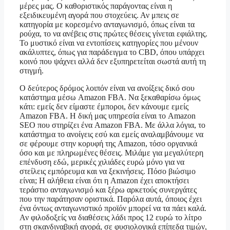
μέρες μας. Ο καθοριστικός παράγοντας είναι η
εξειδικευμένη αγορά που στοχεύεις. Αν μπεις σε
κατηγορία με κορεσμένο ανταγωνισμό, όπως είναι τα
ρούχα, το να ανέβεις στις πρώτες θέσεις γίνεται εφιάλτης.
Το μυστικό είναι να εντοπίσεις κατηγορίες που μένουν
ακάλυπτες, όπως για παράδειγμα το CBD, όπου υπάρχει
κοινό που ψάχνει αλλά δεν εξυπηρετείται σωστά αυτή τη
στιγμή.
Ο δεύτερος δρόμος λοιπόν είναι να ανοίξεις δικό σου
κατάστημα μέσω Amazon FBA. Να ξεκαθαρίσω όμως
κάτι: εμείς δεν είμαστε έμποροι, δεν κάνουμε εμείς
Amazon FBA. Η δική μας υπηρεσία είναι το Amazon
SEO που στηρίζει ένα Amazon FBA. Με άλλα λόγια, το
κατάστημα το ανοίγεις εσύ και εμείς αναλαμβάνουμε να
σε φέρουμε στην κορυφή της Amazon, τόσο οργανικά
όσο και με πληρωμένες θέσεις. Μιλάμε για μεγαλύτερη
επένδυση εδώ, μερικές χιλιάδες ευρώ μόνο για να
στείλεις εμπόρευμα και να ξεκινήσεις. Πόσο βιώσιμο
είναι; Η αλήθεια είναι ότι η Amazon έχει αποκτήσει
τεράστιο ανταγωνισμό και ξέρω αρκετούς συνεργάτες
που την παράτησαν οριστικά. Παρόλα αυτά, όποιος έχει
ένα όντως ανταγωνιστικό προϊόν μπορεί να τα πάει καλά.
Αν φιλοδοξείς να διαθέσεις λάδι προς 12 ευρώ το λίτρο
στη σκανδιναβική αγορά, σε φυσιολογικά επίπεδα τιμών,