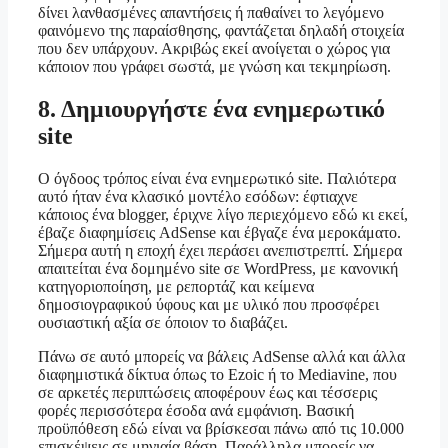
δίνει λανθασμένες απαντήσεις ή παθαίνει το λεγόμενο
φαινόμενο της παραίσθησης, φαντάζεται δηλαδή στοιχεία
που δεν υπάρχουν. Ακριβώς εκεί ανοίγεται ο χώρος για
κάποιον που γράφει σωστά, με γνώση και τεκμηρίωση.
8. Δημιουργήστε ένα ενημερωτικό
site
Ο όγδοος τρόπος είναι ένα ενημερωτικό site. Παλιότερα
αυτό ήταν ένα κλασικό μοντέλο εσόδων: έφτιαχνε
κάποιος ένα blogger, έριχνε λίγο περιεχόμενο εδώ κι εκεί,
έβαζε διαφημίσεις AdSense και έβγαζε ένα μεροκάματο.
Σήμερα αυτή η εποχή έχει περάσει ανεπιστρεπτί. Σήμερα
απαιτείται ένα δομημένο site σε WordPress, με κανονική
κατηγοριοποίηση, με ρεπορτάζ και κείμενα
δημοσιογραφικού ύφους και με υλικό που προσφέρει
ουσιαστική αξία σε όποιον το διαβάζει.
Πάνω σε αυτό μπορείς να βάλεις AdSense αλλά και άλλα
διαφημιστικά δίκτυα όπως το Ezoic ή το Mediavine, που
σε αρκετές περιπτώσεις αποφέρουν έως και τέσσερις
φορές περισσότερα έσοδα ανά εμφάνιση. Βασική
προϋπόθεση εδώ είναι να βρίσκεσαι πάνω από τις 10.000
επισκέψεις σε μηνιαία βάση. Παράλληλα μπορείς να