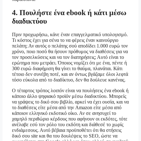
4. Πουλήστε ένα ebook ή κάτι μέσω
διαδικτύου
Πριν προχωρήσω, κάνε έναν επαγγελματικό υπολογισμό.
Τι κόστος έχει για σένα το να φέρεις έναν καινούργιο
πελάτη; Αν αυτός ο πελάτης σού αποδίδει 1.000 ευρώ τον
χρόνο, ποιο ποσό θα ήσουν πρόθυμος να διαθέσεις για να
τον προσελκύσεις και να τον διατηρήσεις; Αυτό είναι το
ερώτημα που μετράει. Όποιος νομίζει ότι με ένα, πέντε ή
300 ευρώ διαφήμιση θα γίνει το θαύμα, πλανάται. Κάτι
τέτοιο δεν συνέβη ποτέ, και αν όντως βγάζαμε όλοι λεφτά
τόσο εύκολα από το διαδίκτυο, δεν θα δούλευε κανένας.
Ο τέταρτος τρόπος λοιπόν είναι να πουλήσεις ένα ebook ή
κάποιο άλλο ψηφιακό προϊόν μέσω διαδικτύου. Μπορείς
να γράψεις το δικό σου βιβλίο, αρκεί να έχει ουσία, και να
το διαθέσεις είτε μέσα από την Amazon είτε μέσα από
κάποιον ελληνικό εκδοτικό οίκο. Αν σε ανησυχεί το
χαμηλό περιθώριο κέρδους που αφήνουν οι εκδότες, τότε
ανέλαβε εσύ τον ρόλο του εκδότη και διάθεσέ το χωρίς
ενδιάμεσους. Αυτό βέβαια προϋποθέτει ότι θα στήσεις
δικό σου site και θα του δουλέψεις το SEO, ώστε να