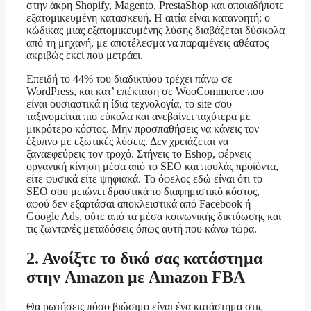
στην άκρη Shopify, Magento, PrestaShop και οποιαδήποτε
εξατομικευμένη κατασκευή. Η αιτία είναι κατανοητή: ο
κώδικας μιας εξατομικευμένης λύσης διαβάζεται δύσκολα
από τη μηχανή, με αποτέλεσμα να παραμένεις αθέατος
ακριβώς εκεί που μετράει.
Επειδή το 44% του διαδικτύου τρέχει πάνω σε
WordPress, και κατ’ επέκταση σε WooCommerce που
είναι ουσιαστικά η ίδια τεχνολογία, το site σου
ταξινομείται πιο εύκολα και ανεβαίνει ταχύτερα με
μικρότερο κόστος. Μην προσπαθήσεις να κάνεις τον
έξυπνο με εξωτικές λύσεις. Δεν χρειάζεται να
ξαναεφεύρεις τον τροχό. Στήνεις το Eshop, φέρνεις
οργανική κίνηση μέσα από το SEO και πουλάς προϊόντα,
είτε φυσικά είτε ψηφιακά. Το όφελος εδώ είναι ότι το
SEO σου μειώνει δραστικά το διαφημιστικό κόστος,
αφού δεν εξαρτάσαι αποκλειστικά από Facebook ή
Google Ads, ούτε από τα μέσα κοινωνικής δικτύωσης και
τις ζωντανές μεταδόσεις όπως αυτή που κάνω τώρα.
2. Ανοίξτε το δικό σας κατάστημα
στην Amazon με Amazon FBA
Θα ρωτήσεις πόσο βιώσιμο είναι ένα κατάστημα στις