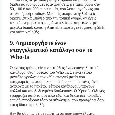
διαθέτεις χορηγούμενες αναρτήσεις, με τιμές γύρω στα
50, 100 ή και 200 ευρώ η μία, που λειτουργούν ως μια
σταθερή ροή εσόδων. Μπορείς ακόμα να φιλοξενείς
διαφημιστικά μπάνερ από την τοπική αγορά, αν έχεις
τοπικό ενημερωτικό site, ή να κλείσεις συμφωνίες με
μεγάλα brand, όπως η Amstel, εταιρείες ενέργειας, η ΔΕΗ
και ούτω καθεξής.
9. Δημιουργήστε έναν
επαγγελματικό κατάλογο σαν το
Who-Is
Ο ένατος τρόπος είναι να φτιάξεις έναν επαγγελματικό
κατάλογο, στο πρότυπο του Who-Is. Σε ένα τέτοιο
μοντέλο χρεώνεις τον κάθε επαγγελματία που
καταχωρείς, ας πούμε 30 ευρώ ή 200 ευρώ τον χρόνο
ανάλογα με το πακέτο. Τέτοιοι κατάλογοι υπάρχουν
πολλοί και αποδεδειγμένα δουλεύουν. Ο Χρυσός Οδηγός
εφαρμόζει αυτό το μοντέλο εδώ και δεκαετίες, ακριβώς
επειδή αποδίδουν τόσο οι σύνδεσμοι που προσφέρει όσο
και η ίδια η προβολή.
Δεν θα σου πω με βεβαιότητα σε ποια επαγγέλματα