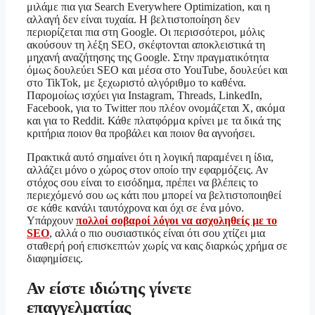
μιλάμε πια για Search Everywhere Optimization, και η
αλλαγή δεν είναι τυχαία. Η βελτιστοποίηση δεν
περιορίζεται πια στη Google. Οι περισσότεροι, μόλις
ακούσουν τη λέξη SEO, σκέφτονται αποκλειστικά τη
μηχανή αναζήτησης της Google. Στην πραγματικότητα
όμως δουλεύει SEO και μέσα στο YouTube, δουλεύει και
στο TikTok, με ξεχωριστό αλγόριθμο το καθένα.
Παρομοίως ισχύει για Instagram, Threads, LinkedIn,
Facebook, για το Twitter που πλέον ονομάζεται X, ακόμα
και για το Reddit. Κάθε πλατφόρμα κρίνει με τα δικά της
κριτήρια ποιον θα προβάλει και ποιον θα αγνοήσει.
Πρακτικά αυτό σημαίνει ότι η λογική παραμένει η ίδια,
αλλάζει μόνο ο χώρος στον οποίο την εφαρμόζεις. Αν
στόχος σου είναι το εισόδημα, πρέπει να βλέπεις το
περιεχόμενό σου ως κάτι που μπορεί να βελτιστοποιηθεί
σε κάθε κανάλι ταυτόχρονα και όχι σε ένα μόνο.
Υπάρχουν
πολλοί σοβαροί λόγοι να ασχοληθείς με το
SEO
, αλλά ο πιο ουσιαστικός είναι ότι σου χτίζει μια
σταθερή ροή επισκεπτών χωρίς να καις διαρκώς χρήμα σε
διαφημίσεις.
Αν είστε ιδιώτης γίνετε
επαγγελματίας