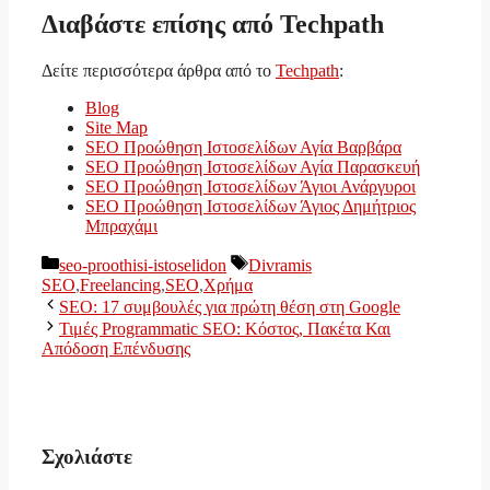
Διαβάστε επίσης από Techpath
Δείτε περισσότερα άρθρα από το
Techpath
:
Blog
Site Map
SEO Προώθηση Ιστοσελίδων Αγία Βαρβάρα
SEO Προώθηση Ιστοσελίδων Αγία Παρασκευή
SEO Προώθηση Ιστοσελίδων Άγιοι Ανάργυροι
SEO Προώθηση Ιστοσελίδων Άγιος Δημήτριος
Μπραχάμι
Κατηγορίες
Ετικέτες
seo-proothisi-istoselidon
Divramis
SEO
,
Freelancing
,
SEO
,
Χρήμα
SEO: 17 συμβουλές για πρώτη θέση στη Google
Τιμές Programmatic SEO: Κόστος, Πακέτα Και
Απόδοση Επένδυσης
Σχολιάστε