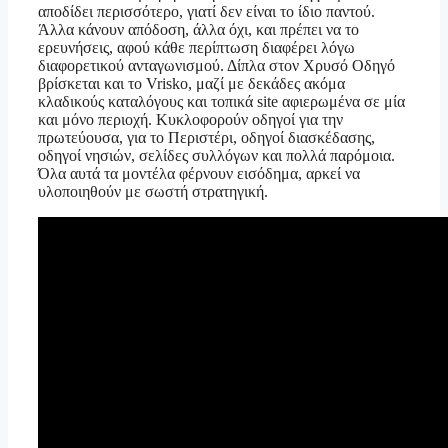
αποδίδει περισσότερο, γιατί δεν είναι το ίδιο παντού.
Άλλα κάνουν απόδοση, άλλα όχι, και πρέπει να το
ερευνήσεις, αφού κάθε περίπτωση διαφέρει λόγω
διαφορετικού ανταγωνισμού. Δίπλα στον Χρυσό Οδηγό
βρίσκεται και το Vrisko, μαζί με δεκάδες ακόμα
κλαδικούς καταλόγους και τοπικά site αφιερωμένα σε μία
και μόνο περιοχή. Κυκλοφορούν οδηγοί για την
πρωτεύουσα, για το Περιστέρι, οδηγοί διασκέδασης,
οδηγοί νησιών, σελίδες συλλόγων και πολλά παρόμοια.
Όλα αυτά τα μοντέλα φέρνουν εισόδημα, αρκεί να
υλοποιηθούν με σωστή στρατηγική.