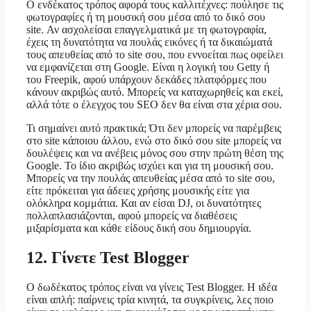
Ο ενδέκατος τρόπος αφορά τους καλλιτέχνες: πούλησε τις
φωτογραφίες ή τη μουσική σου μέσα από το δικό σου
site. Αν ασχολείσαι επαγγελματικά με τη φωτογραφία,
έχεις τη δυνατότητα να πουλάς εικόνες ή τα δικαιώματά
τους απευθείας από το site σου, που εννοείται πως οφείλει
να εμφανίζεται στη Google. Είναι η λογική του Getty ή
του Freepik, αφού υπάρχουν δεκάδες πλατφόρμες που
κάνουν ακριβώς αυτό. Μπορείς να καταχωρηθείς και εκεί,
αλλά τότε ο έλεγχος του SEO δεν θα είναι στα χέρια σου.
Τι σημαίνει αυτό πρακτικά; Ότι δεν μπορείς να παρέμβεις
στο site κάποιου άλλου, ενώ στο δικό σου site μπορείς να
δουλέψεις και να ανέβεις μόνος σου στην πρώτη θέση της
Google. Το ίδιο ακριβώς ισχύει και για τη μουσική σου.
Μπορείς να την πουλάς απευθείας μέσα από το site σου,
είτε πρόκειται για άδειες χρήσης μουσικής είτε για
ολόκληρα κομμάτια. Και αν είσαι DJ, οι δυνατότητες
πολλαπλασιάζονται, αφού μπορείς να διαθέσεις
μιξαρίσματα και κάθε είδους δική σου δημιουργία.
12. Γίνετε Test Blogger
Ο δωδέκατος τρόπος είναι να γίνεις Test Blogger. Η ιδέα
είναι απλή: παίρνεις τρία κινητά, τα συγκρίνεις, λες ποιο