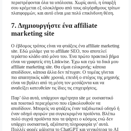
περιστρέφονται όλα τα υπόλοιπα. Χωρίς αυτό, η ύπαρξή
σου κρέμεται εξ ολοκλήρου από τους αλγόριθμους τρίτων
πλατφορμών, και αυτό είναι μια πολύ επικίνδυνη θέση.
7. Δημιουργήστε ένα affiliate
marketing site
Ο έβδομος τρόπος είναι να φτιάξεις ένα affiliate marketing
site. Εδώ μιλάμε για το affiliate SEO, που αποτελεί
τεράστιο κλάδο από μόνο του. Ένα πρώτο πρακτικό βήμα
είναι να γραφτείς στη Linkwise. Έχω και εγώ τα δικά μου
affiliate marketing site. Θα είμαι ειλικρινής: κάποια
αποδίδουν, κάποια άλλα δεν πέτυχαν. Ο τομέας γίνεται
πιο απαιτητικός κάθε χρονιά, επειδή ο στόχος της μηχανής
είναι να βγάλει από τη μέση τον μεσάζοντα και να
αναδείξει κατευθείαν τις ίδιες τις επιχειρήσεις.
Παρ’ όλα αυτά, υπάρχουν αμέτρητα site με ουσιαστικό
και ποιοτικό περιεχόμενο που εξακολουθούν να
αποδίδουν. Μπορείς να φτιάξεις έναν ταξιδιωτικό οδηγό ή
έναν οδηγό αγορών για συγκεκριμένα προϊόντα. Βλέπω
πολύ συχνά προϊόντα που τα ψάχνει ο κόσμος ενώ δεν
υπάρχει ουσιαστική, αξιόπιστη πληροφορία γι’ αυτά.
Πολλές φορές μάλιστα το ChatGPT και γενικότερα το AI