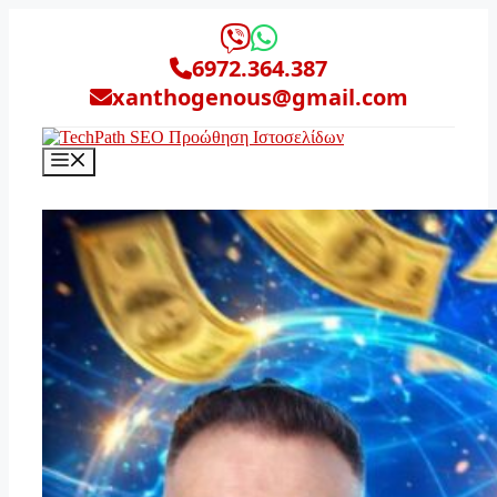
Μετάβαση
σε
περιεχόμενο
6972.364.387
xanthogenous@gmail.com
Μενού