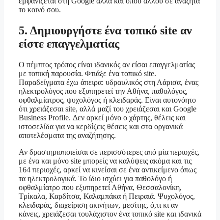
εμφανίζεται στη Google αλλά και όπου αλλού σε αναζητά
το κοινό σου.
5. Δημιουργήστε ένα τοπικό site αν
είστε επαγγελματίας
Ο πέμπτος τρόπος είναι ιδανικός αν είσαι επαγγελματίας
με τοπική παρουσία. Φτιάξε ένα τοπικό site.
Παραδείγματα έχω άπειρα: υδραυλικός στη Λάρισα, ένας
ηλεκτρολόγος που εξυπηρετεί την Αθήνα, παθολόγος,
οφθαλμίατρος, ψυχολόγος ή κλειδαράς. Είναι αυτονόητο
ότι χρειάζεσαι site, αλλά μαζί του χρειάζεσαι και Google
Business Profile. Δεν αρκεί μόνο ο χάρτης, θέλεις και
ιστοσελίδα για να κερδίζεις θέσεις και στα οργανικά
αποτελέσματα της αναζήτησης.
Αν δραστηριοποιείσαι σε περισσότερες από μία περιοχές,
με ένα και μόνο site μπορείς να καλύψεις ακόμα και τις
164 περιοχές, αρκεί να κινείσαι σε ένα αντικείμενο όπως
τα ηλεκτρολογικά. Το ίδιο ισχύει για παθολόγο ή
οφθαλμίατρο που εξυπηρετεί Αθήνα, Θεσσαλονίκη,
Τρίκαλα, Καρδίτσα, Καλαμπάκα ή Πειραιά. Ψυχολόγος,
κλειδαράς, διαχείριση ακινήτων, μεσίτης, ό,τι κι αν
κάνεις, χρειάζεσαι τουλάχιστον ένα τοπικό site και ιδανικά