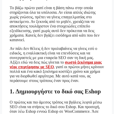
Το βάζω πρώτο γιατί είναι η βάση πάνω στην οποία
στηρίζονται όλα τα υπόλοιπα. Αν είσαι απλός ιδιώτης
χωρίς γνώσεις, πρέπει να γίνεις επαγγελματίας στο
αντικείμενο. Αν ξεκινάς από το μηδέν, χρειάζεται να
αποκτήσεις τουλάχιστον ένα στοιχειώδες επίπεδο
εξειδίκευσης, γιατί χωρίς αυτό δεν πρόκειται να δεις
χρήματα. Κανείς δεν βγάζει εισόδημα από κάτι που δεν
κατανοεί.
Αν πάλι δεν θέλεις ή δεν προλαβαίνεις να γίνεις εσύ ο
ειδικός, η εναλλακτική είναι να επενδύσεις και να
συνεργαστείς με μια εταιρεία SEO σαν τη δική μας.
Αξίζει εδώ να δεις πώς γίνεται το
σωστό ξεκίνημα μιας
νέας επιχείρησης με SEO
, γιατί οι πρώτοι μήνες κρίνουν
πολλά και ένα κακό ξεκίνημα κοστίζει χρόνο και χρήμα
για να διορθωθεί αργότερα. Με αυτό κατά νου, ας
περάσουμε στους τρόπους έναν προς έναν.
1. Δημιουργήστε το δικό σας Eshop
Ο πρώτος και πιο άμεσος τρόπος να βγάλεις λεφτά μέσω
SEO είναι να στήσεις το δικό σου Eshop. Και προσοχή,
όταν λέω Eshop εννοώ Eshop σε WooCommerce. Άσε