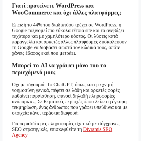
Γιατί προτείνετε WordPress και
WooCommerce και όχι άλλες πλατφόρμες;
Επειδή το 44% του διαδικτύου τρέχει σε WordPress, η
Google ταξινομεί πιο εύκολα τέτοια site και τα ανεβάζει
ταχύτερα και με χαμηλότερο κόστος. Οι λύσεις κατά
παραγγελία και αρκετές άλλες πλατφόρμες δυσκολεύουν
τη Google να διαβάσει σωστά τον κώδικά τους, οπότε
χάνεις έδαφος εκεί που μετράει.
Μπορεί το AI να γράψει μόνο του το
περιεχόμενό μου;
Όχι με σιγουριά. Το ChatGPT, όπως και η τεχνητή
νοημοσύνη γενικά, πέφτει σε λάθη και αρκετές φορές
παθαίνει παραίσθηση, επινοεί δηλαδή πληροφορίες
ανύπαρκτες. Σε θεματικές περιοχές όπου λείπει η έγκυρη
τεκμηρίωση, ένας άνθρωπος που γράφει υπεύθυνα και με
στοιχεία κάνει τεράστια διαφορά.
Για περισσότερες πληροφορίες σχετικά με σύγχρονες
SEO στρατηγικές, επισκεφθείτε τη
Divramis SEO
Agency
.