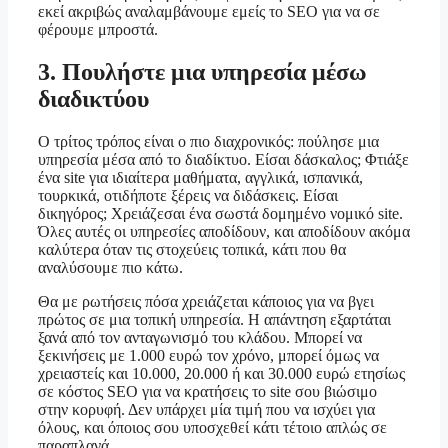
εκεί ακριβώς αναλαμβάνουμε εμείς το SEO για να σε
φέρουμε μπροστά.
3. Πουλήστε μια υπηρεσία μέσω
διαδικτύου
Ο τρίτος τρόπος είναι ο πιο διαχρονικός: πούλησε μια
υπηρεσία μέσα από το διαδίκτυο. Είσαι δάσκαλος; Φτιάξε
ένα site για ιδιαίτερα μαθήματα, αγγλικά, ισπανικά,
τουρκικά, οτιδήποτε ξέρεις να διδάσκεις. Είσαι
δικηγόρος; Χρειάζεσαι ένα σωστά δομημένο νομικό site.
Όλες αυτές οι υπηρεσίες αποδίδουν, και αποδίδουν ακόμα
καλύτερα όταν τις στοχεύεις τοπικά, κάτι που θα
αναλύσουμε πιο κάτω.
Θα με ρωτήσεις πόσα χρειάζεται κάποιος για να βγει
πρώτος σε μια τοπική υπηρεσία. Η απάντηση εξαρτάται
ξανά από τον ανταγωνισμό του κλάδου. Μπορεί να
ξεκινήσεις με 1.000 ευρώ τον χρόνο, μπορεί όμως να
χρειαστείς και 10.000, 20.000 ή και 30.000 ευρώ ετησίως
σε κόστος SEO για να κρατήσεις το site σου βιώσιμο
στην κορυφή. Δεν υπάρχει μία τιμή που να ισχύει για
όλους, και όποιος σου υποσχεθεί κάτι τέτοιο απλώς σε
παραπλανά.