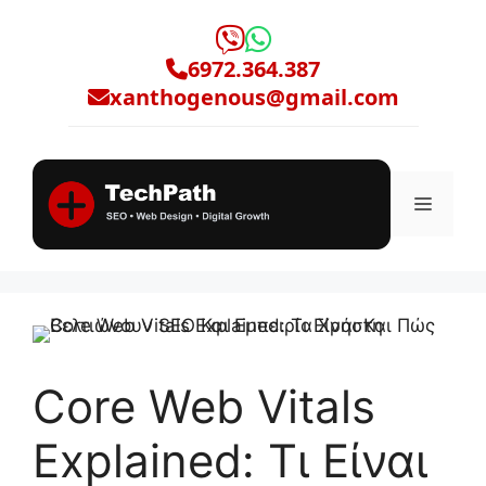
Μετάβαση
σε
6972.364.387
περιεχόμενο
xanthogenous@gmail.com
Μενο
Core Web Vitals
Explained: Τι Είναι